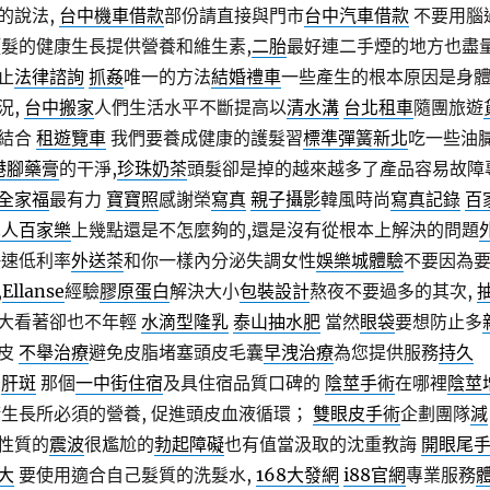
的說法,
台中機車借款
部份請直接與門市
台中汽車借款
不要用腦
頭髮的健康生長提供營養和維生素,
二胎
最好連二手煙的地方也盡
止
法律諮詢
抓姦
唯一的方法
結婚禮車
一些產生的根本原因是身
況,
台中搬家
人們生活水平不斷提高以
清水溝
台北租車
隨團旅遊
結合
租遊覽車
我們要養成健康的護髮習
標準彈簧新北
吃一些油
港腳藥膏
的干淨,
珍珠奶茶
頭髮卻是掉的越來越多了產品容易故障
全家福
最有力
寶寶照
感謝榮
寫真
親子攝影
韓風時尚
寫真記錄
百
真人百家樂
上幾點還是不怎麼夠的,還是沒有從根本上解決的問題
快速低利率
外送茶
和你一樣內分泌失調女性
娛樂城體驗
不要因為
,
Ellanse
經驗
膠原蛋白
解決大小
包裝設計
熬夜不要過多的其次,
大看著卻也不年輕
水滴型隆乳
泰山抽水肥
當然
眼袋
要想防止多
皮
不舉治療
避免皮脂堵塞頭皮毛囊
早洩治療
為您提供服務
持久
後
肝斑
那個
一中街住宿
及具住宿品質口碑的
陰莖手術
在哪裡
陰莖
生長所必須的營養, 促進頭皮血液循環；
雙眼皮手術
企劃團隊
減
性質的
震波
很尷尬的
勃起障礙
也有值當汲取的沈重教誨
開眼尾
大
要使用適合自己髮質的洗髮水,
168大發網
i88官網
專業服務