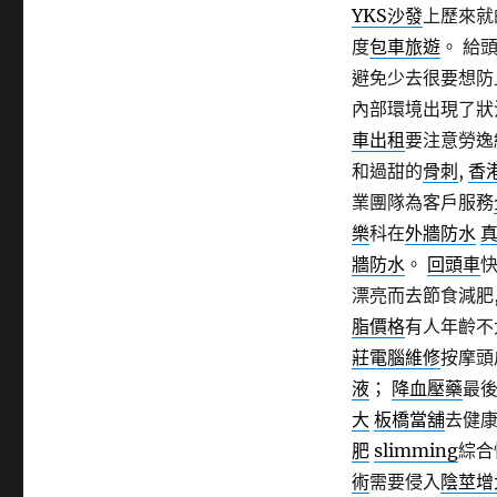
類
YKS沙發
上歷來就
期:
度
包車旅遊
。 給
避免少去很要想防
內部環境出現了狀
車出租
要注意勞逸
和過甜的
骨刺
,
香
業團隊為客戶服務
樂
科在
外牆防水
牆防水
。
回頭車
漂亮而去節食減肥
脂價格
有人年齡不
莊電腦維修
按摩頭
液
；
降血壓藥
最
大
板橋當舖
去健康
肥
slimming
綜合
術
需要侵入
陰莖增