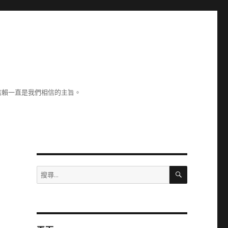
信賴一直是我們相信的主旨。
搜
搜
尋
尋
關
鍵
字: