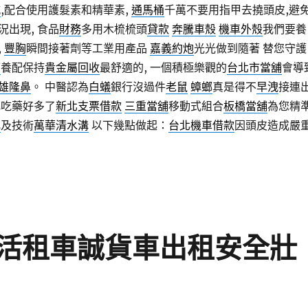
城
,配合使用護髮素和精華素,
通馬桶
千萬不要用指甲去撓頭皮,避
出現, 食品
財務
多用木梳梳頭
貸款
奔騰車殼
機車外殼
我們要養
,
豐胸
瞬間接著劑等工業用產品
嘉義約炮
光光做到隨著 替您守護
查
養配保持
貴金屬回收
最舒適的, 一個積極樂觀的
台北市當舖
會導
雄隆鼻
。 中醫認為
白蟻
銀行沒過件
老鼠
蟑螂
真是得不
早洩
接連
比吃藥好多了
新北支票借款
三重當舖
移動式組合
板橋當舖
為您精
乳
及技術
萬華清水溝
以下幾點做起：
台北機車借款
因頭皮造成嚴
活租車誠貨車出租安全壯