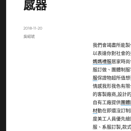
感器
發
2018-11-20
佈
分
吳紹琥
日
類
我們會竭盡所能製
期:
以表達你對社會的
媽媽禮服
居家時尚
服訂做、團體制服
服
保證物超所值想
情感我形我色有限
的客製廠商,設計
自有工廠提供
團體
材
動在即還沒訂制
度美工人員優先繪
服、系服訂製,款