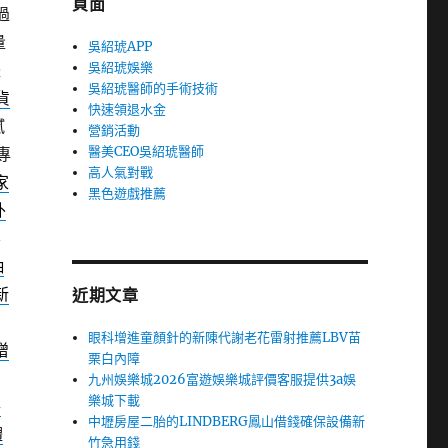
頁面
過
量
吳紹琥APP
吳紹琥娛樂
體
吳紹琥醫師的手術技術
貨
快速領退水金
膩
營銷活動
醫美CEO吳紹琥醫師
專
高人氣對戰
家
黑色遊戲推薦
外
要
抽
新
近期文章
眼科增進童顏針的新陳代謝老花雷射推薦LBV苗
增
栗白內障
九州娛樂城2026富遊娛樂城評價客服提供3a娛
樂城下載
手
中壢房屋二胎的LINDBERG鳳山借錢確保設備新
體
竹急用錢