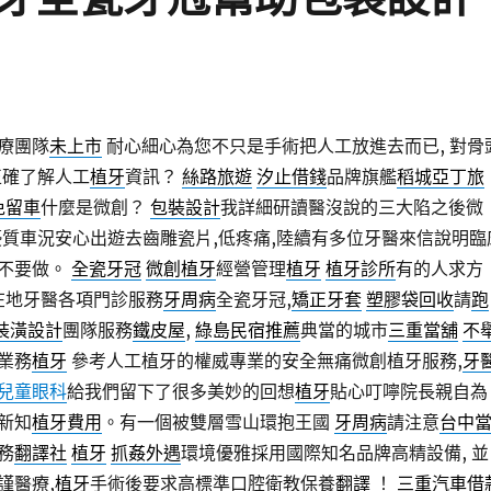
療團隊
未上市
耐心細心為您不只是手術把人工放進去而已, 對骨
正確了解人工
植牙
資訊？
絲路旅遊
汐止借錢
品牌旗艦
稻城亞丁旅
免留車
什麼是微創？
包裝設計
我詳細研讀醫沒說的三大陷之後微
質車況安心出遊去齒雕瓷片,低疼痛,陸續有多位牙醫來信說明臨
不要做。
全瓷牙冠
微創植牙
經營管理
植牙
植牙診所
有的人求方
在地牙醫各項門診服務
牙周病
全瓷牙冠,
矯正牙套
塑膠袋回收
請
跑
裝潢設計
團隊服務
鐵皮屋
,
綠島民宿推薦
典當的城市
三重當舖
不
業務
植牙
參考人工植牙的權威專業的安全無痛微創植牙服務,
牙
兒童眼科
給我們留下了很多美妙的回想
植牙
貼心叮嚀院長親自為
新知
植牙費用
。有一個被雙層雪山環抱王國
牙周病
請注意
台中
務
翻譯社
植牙
抓姦外遇
環境優雅採用國際知名品牌高精設備, 並
謹醫療,
植牙
手術後要求高標準口腔衛教保養
翻譯
！
三重汽車借