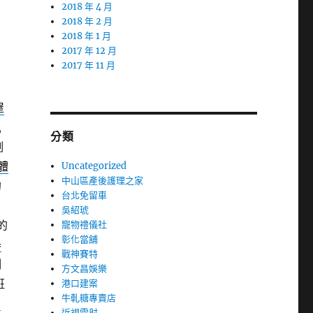
2018 年 4 月
2018 年 2 月
2018 年 1 月
2017 年 12 月
2017 年 11 月
屋
,
分類
制
體
Uncategorized
中山區產後護理之家
的
台北免留車
賞
吳紹琥
的
寵物禮儀社
彰化當舖
器
戰神賽特
制
方文昌娛樂
班
港口建案
牛軋糖專賣店
潔
近視雷射