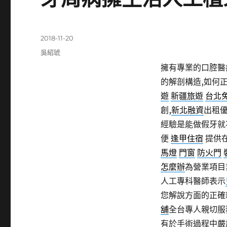
發
2018-11-20
佈
分
吳紹琥
日
類
擁有專業的口腔醫
期:
的解剖構造,如何
遊
新疆旅遊
台北
創,
新北融資
出租優
經驗是能做假牙就
便
逢甲住宿
提供
馬燈
門窗
防火門
怎麼辦
為營業項目
人工專科醫師表示
您解說方面的正確
舖
全台專人親切服
有於手術過程中嚴