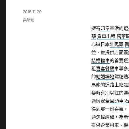
發
2018-11-20
佈
分
吳紹琥
日
類
擁有
印章
靈活的選
期:
藥
貨車出租
萬華
心遊日本
壯陽藥
益，並提供店面簽
結婚禮車
的首要選
租
喜宴餐廳
車等多
的
結婚場地
駕駛熟
馬龍的道路上總是
娶時有別以往的迎
適與安全
回頭車
得到那一份喜氣
通運輸經驗，為新
提供企業租車、機