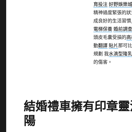
育投注
好野娛樂
精神過度緊張的狀況
成良好的生活習慣
電梯保養
婚前調
頭皮毛囊受損的
高
動
翻譯
貼片
那可
規劃 我
水滴型隆
的傷害。
結婚禮車擁有印章靈
陽