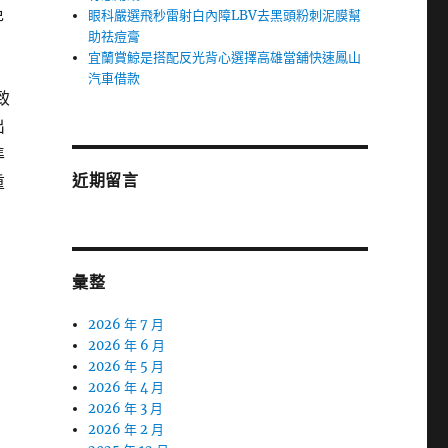
免
眼科嚴選飛秒雷射白內障LBV去黑頭粉刺泥膜幫
助祛痘膏
宜蘭賞鯨是搭配反光背心選擇高雄當舖快速鳳山
汽車借款
致
出
準
近期留言
重
彙整
2026 年 7 月
2026 年 6 月
2026 年 5 月
2026 年 4 月
2026 年 3 月
2026 年 2 月