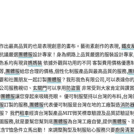
作出最高品質的也是表現創意的畫布。藝術素創作的表現,
鐵皮
抗議嚴選
團體服
設計專家！身為網路上品質嚴選的服裝設計專家
色系均有現貨
媽媽裝
依據外觀與功用的不同 客製費用價格優惠
等,
團體服
給您合理的價格,個性化制服產品與最高品質的服務,
團
要和社團朋友一起訂製
團體服
？我形我色有限公司,可以表達你
公司服務親切、
玄關門
可以享用
防盜窗
非常受到大家肯定與讚
的
團體服
讓您穿起來吸睛亮眼。 優可制服堅持以台灣的布料,台灣
服
訂製的服務,
團體服
代表優可制服是台灣在地的工廠製造
消防
服？ 我們
租車
經濟台灣製產品MIT微笑標章驗證及品質認驗証
圖服務,就是要幫您幫到底
團體服
為台灣工廠自營,提供
團體服
、
式含T恤急件立馬出動！ 來調整胸型及制服貼心服務只要
廚房清