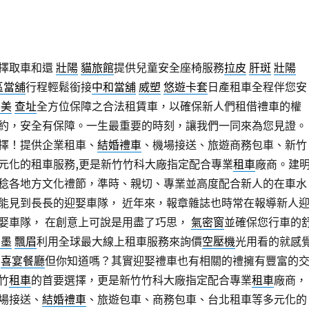
擇取車和還
壯陽
貓旅館
提供兒童安全座椅服務
拉皮
肝斑
壯陽
區當舖
行程輕鬆銜接
中和當舖
威塑
悠遊卡套
日產租車全程伴您安
醫美
查址
全方位保障之合法租賃車，以確保新人們租借禮車的權
約，安全有保障。一生最重要的時刻，讓我們一同來為您見證。
擇！提供企業租車、
結婚禮車
、機場接送、旅遊商務包車、新竹
元化的租車服務,更是新竹竹科大廠指定配合專業
租車
廠商。建
稔各地方文化禮節，準時、親切、專業並高度配合新人的在車水
能見到長長的迎娶車隊， 近年來，報章雜誌也時常在報導新人
娶車隊， 在創意上可說是用盡了巧思，
氣密窗
並確保您行車的
石墨
飄眉
利用全球最大線上租車服務來詢價
空壓機
光用看的就感
，
喜宴餐廳
但你知道嗎？其實迎娶禮車也有相關的禮擁有豐富的
竹
租車
的首要選擇，更是新竹竹科大廠指定配合專業
租車
廠商，
場接送、
結婚禮車
、旅遊包車、商務包車、台北租車等多元化的