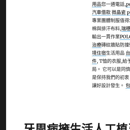
用品
您一通電話,
p
汽車借款
微晶瓷
p
專業團體制服值得
棉與排汗布料,
瑞
輸出一貫作業
PO
治療
磚紋牆貼防撞
境住宿
生活用品
件
, T恤的衣服,
局。 它可以是同
是保持我們的初
讓好設計發生。
牙周病擁生活人工植