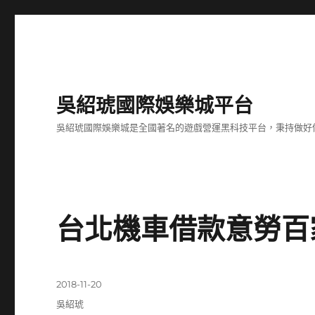
吳紹琥國際娛樂城平台
吳紹琥國際娛樂城是全國著名的遊戲營運黑科技平台，秉持做好
台北機車借款意勞百
發
2018-11-20
佈
分
吳紹琥
日