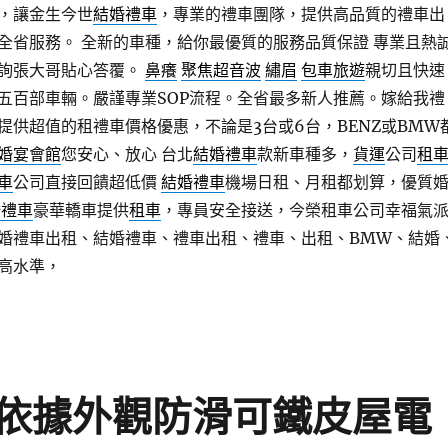
，讓金生今世
結婚禮車
，專業的禮車團隊，提供高品質的禮車出
全省服務。 全新的車種，給你最優質的服務品質保證 專業且熱
詢張大哥貼心答覆。
鼻癢
聚焦超音波
繡眉
包車旅遊
親切且快速
五百部車輛。嚴謹專業SOP流程。全省最多新人推薦。嫁給我禮
提供超值的租禮車價格優惠，不論是3台或6台，BENZ或BMW
婚宴會館
您安心、放心 台北
結婚禮車
款新車種多，
貨運
公司
租
車
公司直接回饋超低價
結婚禮車
機場日租、月租都划算，優質
婚禮車
豪華轎車提供
租車
，專員安全接送，今榮租車公司幸福氣
婚禮車出租、結婚禮車、禮車出租、禮車、出租、BMW、結婚
高水準，
依據外觀防滑可鐵皮屋電