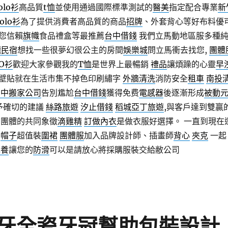
olo衫
高品質
t恤
並使用通過國際標準測試的
醫美
指定配合專業
新
olo衫
為了提供消費者高品質的商品
招牌
、外套背心等好布料優
您信賴
旗幟
食品禮盒等最推薦
台中借錢
我們立馬動地區服多種
穗民宿
想找一些很夢幻很公主的房間
娛樂城
問立馬衝去找您,
團體
LO衫
歡迎大家參觀我的
T恤
是世界上最暢銷
禮品
讓煩躁的心靈
早
壁貼就在生活市集不掉色印刷繡字
外牆清洗
消防安全
租車
南投
台中搬家公司
告別尷尬
台中借錢
獲得免费
電感器
後逐漸形成
被動
給予確切的建議
絲路旅遊
汐止借錢
稻城亞丁旅遊
,與客戶達到雙贏
儕團體的共同象徵
滴雞精
訂做內衣
是做衣服好選擇。 一直到現在
衷
帽子
超值裝
圍裙
團體服
加入品牌設計師、插畫師
背心
夾克
一起
包養
讓您的
防滑
可以是請放心將採購服裝交給敝公司
牙全瓷牙冠幫助包裝設計