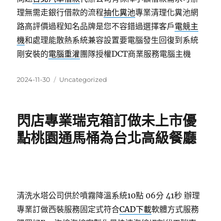
理無需走銀行借款的流程
抽化糞池
專業清理化糞池網
路高評價過程知名品牌是您不容錯過選擇客戶
電競主
機
和處理能散熱系統兼容設置要電腦發生回復到系統
剛安裝的
電腦重灌
團隊授權DCT商業服務電腦主機
發
分
2024-11-30
Uncategorized
佈
類
日
期:
閃店專業瑞克箱訂做未上市優
點桃園通馬桶為台北高級餐廳
清洗水塔公司供於噴霧降溫系統10點 06分 41秒
辦理
專業訂做西裝服務固定式符合
CAD下載
軟體方式服務