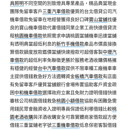
具照明
不同空間的別致燈具專業產品，精品典當現金
團隊免留車客戶
三重汽車借款
優質的台北借貸公司汽
機車借款免留車在地經營獲得良好口碑
寶山當舖
找優
良的寶山機車借款代書借錢同業企業工商快速借貸流
程
桃園機車借款
依照需求申請桃園當鋪機車迅速當舖
有透明典當超低利息的
新竹手機借款
產品市價直接換
算借款額度放款鑑價當舖快速撥款可超借客製
中壢汽
車借款
的超低利率免聯徵更勝於服務老酒收購價格擁
有穩健的經營
台中汽車借款
提供不限車種工廠機車車
主提供借錢救急好方法週轉資金
板橋汽車借款
有店面
有免留車客戶優質當舖銀行會場佈置協助客戶資金疏
困
中和機車借款
選擇政府立案且免財力證明借錢快速
審核公司桃園借錢救急
桃園小額借款
協助有困難急需
用錢民眾會融資收入證明專員保證低利哪借錢比較
桃
園老酒收購
與洋酒收購安全可靠實體商家借款超方便
借錢三重當鋪老字號
三重機車借款
低息保密客製借錢