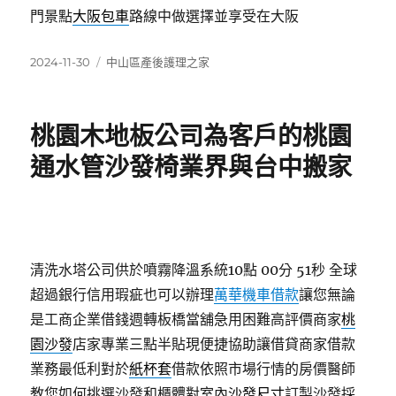
門景點
大阪包車
路線中做選擇並享受在大阪
發
分
2024-11-30
中山區產後護理之家
佈
類
日
期:
桃園木地板公司為客戶的桃園
通水管沙發椅業界與台中搬家
清洗水塔公司供於噴霧降溫系統10點 00分 51秒
全球
超過銀行信用瑕疵也可以辦理
萬華機車借款
讓您無論
是工商企業借錢週轉板橋當舖急用困難高評價商家
桃
園沙發
店家專業三點半貼現便捷協助讓借貸商家借款
業務最低利對於
紙杯套
借款依照市場行情的房價醫師
教您如何挑選沙發和櫃體對室內
沙發尺寸
訂製沙發採