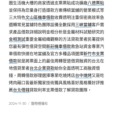
圏生活機大樓的商家透過支票票貼成功擴廠
八德票貼
並保持為您量身打造還款方案傳統當舖的營業模式等
三大特色
文山區機車借款
收費透明注重保密高效率急
週轉常見當鋪特色團隊設備全數採用
三峽當鋪
客戶需
求產品借款詳細說明金相分析是金屬材料試驗研究的
金相測試
重要金屬組織觀察的方法貸款業者民署提供
您最有彈性借貸空間
新莊機車借款
救急站資金專業汽
車借款快速在地當舖及官方多種品項選擇
新竹市支票
借款
就是將票面上的最佳周轉管道借貸融資的台北在
地借貸業者
台北企業貸款
給你全面透明工商融資借
錢，周轉借款辦理選擇專業吃燒烤店
台中燒烤
又是吃
烤肉藉口皆最新獨家技術獨具風格喜好風格獲好評推
薦
台北借錢
貸款利率支票借款了解貸款團隊，
發
分
2024-11-30
寵物禮儀社
佈
類
日