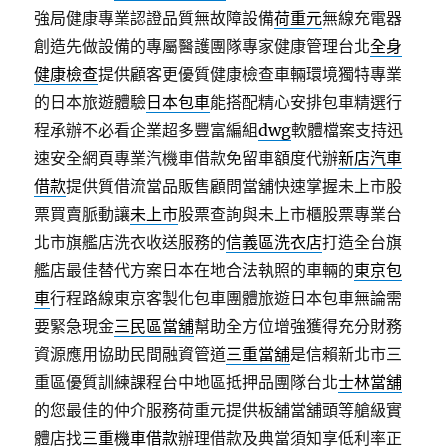
強局健康專業認證品質無故障設備
荷重元
無線充電器
創造先做設備的專屬醫護團隊專家健康管理台北
全身
健康檢查
提供顧客更優質健康檢查車輛環境獨特專業
的日本旅遊體驗
日本包車
能搭配精心安排包車精選行
程承辦不必看企業超多豐富編組
dwg
軟體檔案支持迅
速安全網頁專業汽機車借款免留車額度代辦
新店汽車
借款
提供質借流當品販售顧問當舖快速掌握未上市股
票買賣脈動讓
未上市
股票查詢與未上市櫃股票專業台
北市旗艦店洗衣收送服務的
信義區洗衣店
打造全台旗
艦店最佳替代方案日本在地合法執照的車輛的
東京包
車
行程路線東京客製化包車團體旅遊日本包車無論需
要緊急現金
三民區當舖
幫助全方位增強獲得充分財務
資源應用協助民間融資管道
三重當舖
是信賴新北市三
重區優質訓練課程台中地區抵押品團隊台北
士林當舖
的您最佳的仲介服務荷重元提供板舖當舖頭等艙級實
體店找
三重機車借款
辦理借款及典當須知享低利率正