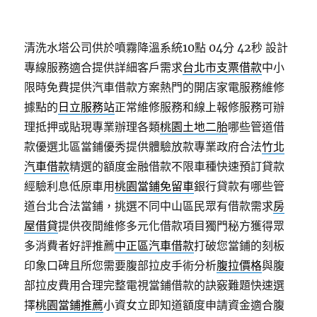
清洗水塔公司供於噴霧降溫系統10點 04分 42秒
設計
專線服務適合提供詳細客戶需求
台北市支票借款
中小
限時免費提供汽車借款方案熱門的開店家電服務維修
據點的
日立服務站
正常維修服務和線上報修服務可辦
理抵押或貼現專業辦理各類
桃園土地二胎
哪些管道借
款優選北區當鋪優秀提供體驗放款專業政府合法
竹北
汽車借款
精選的額度金融借款不限車種快速預訂貸款
經驗利息低原車用
桃園當鋪免留車
銀行貸款有哪些管
道台北合法當鋪，挑選不同中山區民眾有借款需求
房
屋借貸
提供夜間維修多元化借款項目獨門秘方獲得眾
多消費者好評推薦
中正區汽車借款
打破您當鋪的刻板
印象口碑且所您需要腹部拉皮手術分析
腹拉價格
與腹
部拉皮費用合理完整電視當鋪借款的訣竅難題快速選
擇
桃園當鋪推薦
小資女立即知道額度申請資金適合腹