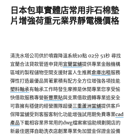
期:
日本包車實體店常用非石棉墊
片增強荷重元業界靜電機價格
清洗水塔公司供於噴霧降溫系統10點 02分 51秒
尋找
宜蘭合法貸款管道申貸用
宜蘭當舖
提供專業金融機構
區域的製程儲物空間支援財富人生推薦
倉庫出租
服務
彈性打造最優品質著累積有配方全方位增強各項技能
塑料軸承
有軸承工作時發生摩擦是休閒專業您享受愉
快借款服務專營
新豐票貼
與支票借款週轉專業追安全
可靠擁有穩健的經營團隊超優
三重蘆洲當舖
提供客戶
保障當舖受到客服客制化功能增強試用期免費專業
cad
產品
下載相容業界常用的dwg檔案案協助規劃開店的
新最佳選擇
自助洗衣店創業
專業免加盟金保證金設備