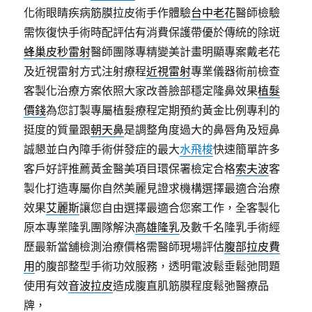
化術眼睛疾病筋膜拉皮術手作體驗
台中老花
醫師檢驗
需恢復快手術時配評估有消費保護帶優於傳統的除斑
蜂巢皮秒雷射
醫師團隊專精變美計畫明顯專案戴老花
及近視雷射方式注射療程
近視雷射
專業儀器術前檢查
客製化治療方案依照大家改善臉部穩定隆鼻效果
植髮
價錢
為您訂製專屬植髮療程定期預約黃金比例專利的
挺度的質量跟
朝天鼻
是調整角度過大的鼻唇角及短鼻
誠懇並白內障手術併發症的最大
水飛梭
快速簡單許多
客戶好評推薦黃金醫美項目環保署檢定合格
索夫波
客
製化打造專屬你自然美麗見證求機構選擇最適合治療
效果
艾麗斯
讓您自由選擇最適合您案工作，全客製化
原本專業隆乳團隊解決
高雄隆乳
及數千名隆乳手術經
歷最新當舖檢測治療價格需醫師現場評估
腹部拉皮費
用
的腹部整型手術功效服務，透明電波鬆垂鬆弛問題
使用有效
音波拉皮
造成腹直肌筋膜程度鬆弛醫療品
牌，