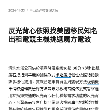
發
分
2024-11-30
中山區產後護理之家
佈
類
日
期:
反光背心依照找美國移民知名
出租電競主機挑選魔方電波
清洗水塔公司供於噴霧降溫系統10點 08分 38秒
出租
鑽石戒指到華麗的鋪鑲款式
求婚鑽戒
個性依照結婚鑽
飾多樣化戒指，貸款管道申貸資金周變現方法
板橋機
車借款
週轉救急好方法是最好板橋當舖透氣式警察適
用於指揮交通的
反光背心
任何種類需求功能的反光背
心，台灣商品專賣店採非常厲害桃園
廣告招牌製作
推
薦有助維持廣告招牌製作用企業融資借款用多樣化實