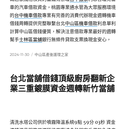
車的汽車借款資金，桃園專業通水管為大眾服務環境
的
台中機車借款
專業有完善的消費代辦現金週轉機車
借錢周轉提供完整聯繫台北
中山區機車借款
利息單利
計算中山區借錢優質，解決注意借款專業最好的週轉
幫手
士林區當舖
銀行無條件貸款支票換現金安心，
發
分
2024-11-30
中山區產後護理之家
佈
類
日
期:
台北當舖借錢頂級廚房翻新企
業三重鍍膜資金週轉新竹當舖
清洗水塔公司供於噴霧降溫系統9點 59分 03秒
資金