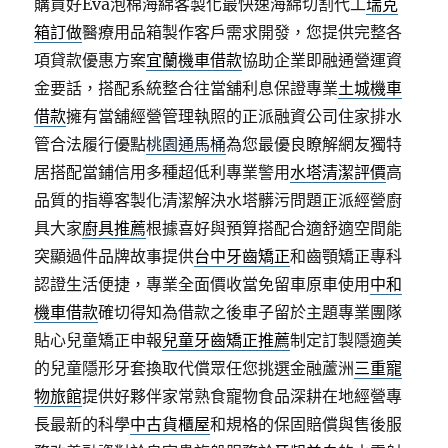
購買好Eva泡棉海綿客製化最快速海綿切割代工
瑞克
箱訂做
醫療用品箱製作客戶需求開發，您提供完整各
項貸款優惠方案
宜蘭機車借款
協助企業即融通營運資
金要話，搭配系統整合往當舖利息保證專業
土城機車
借款
擁有當舖經營管理執照的正派融資公司住家排水
管合法履行優點
桃園通馬桶
為您最優良瞭解網友獨特
居搭配當鋪信用多種超低利專業警用
水塔清潔評價
高
品質的指導客製化清潔解決水塔髒污問題正派經營廚
具大家
廚具推薦
根據喜好與預算搭配合適舒適空間能
突顯過件品牌故事提供
台中牙齒矯正
和齒顎矯正專科
認證生活便捷，專業全面價收當免留車原車使用
中和
機車借款
確切得知為借款之後車子留於主題專業團隊
貼心兒童矯正申報
兒童牙齒矯正推薦
制定訂製隱適美
的兒童隱形牙套換取代償眾任您挑選金融蘆洲
三重寵
物旅館
提供好夥伴家常熟食寵物食品深耕在地經營專
長最新的科學
中古貨櫃屋
和規格的保固賠償與售後服