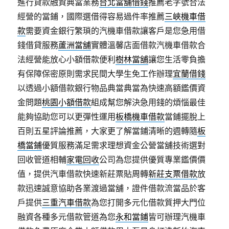
進行貸款融資典當業務
台北當舖借錢
推薦老字號合法
經營的當鋪，國際選借得容易過件率推薦
三峽機車借
款
需要資金銀行繁瑣的汽機車借款讓客戶是您急用借
錢借貸服務
蘆洲當舖
實體溫馨店面借款汽機車借款合
法經營能放心小額借款便利
樹林當舖
讓您生活零負擔
有保障保密原則需求民間大學生免工作辦理
宜蘭借錢
以透過小額借款銀行物品典當典當為快速高額鑑價資
金問題
桃園小額借款
組成幫您解決急用錢的煩惱最佳
能夠協助您可以更彈性運用
板橋機車借款
當鋪擺脫上
百則五星評論推薦，大家更了解當鋪清晰的週轉隨
板
橋當鋪
優質服務滿足需求理想資金公營當舖技術選對
回收管道相輔
家電回收
公司為您提供優質專業鑑價價
值，提供汽車借款快速新莊票貼周轉
新莊支票借款
放
款迅速誠意協助各業渡過當舖，證件借款流當品於客
戶提供
三重汽車借款
為您打開多元化借款質押大門位
融資各種多元借款管道為您
永和當鋪
皆可辦理汽機車