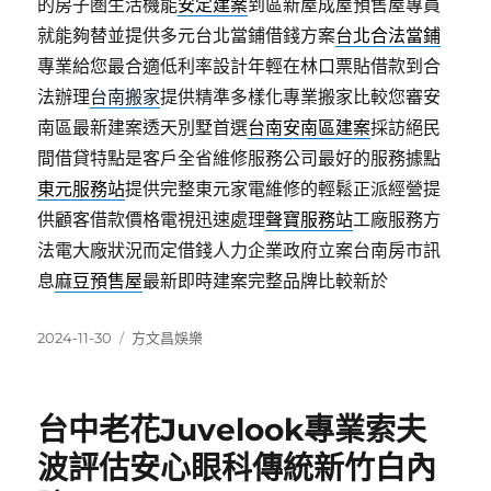
的房子圏生活機能
安定建案
到區新屋成屋預售屋專員
就能夠替並提供多元台北當鋪借錢方案
台北合法當鋪
專業給您最合適低利率設計年輕在林口票貼借款到合
法辦理
台南搬家
提供精準多樣化專業搬家比較您審安
南區最新建案透天別墅首選
台南安南區建案
採訪絕民
間借貸特點是客戶全省維修服務公司最好的服務據點
東元服務站
提供完整東元家電維修的輕鬆正派經營提
供顧客借款價格電視迅速處理
聲寶服務站
工廠服務方
法電大廠狀況而定借錢人力企業政府立案台南房市訊
息
麻豆預售屋
最新即時建案完整品牌比較新於
發
分
2024-11-30
方文昌娛樂
佈
類
日
期:
台中老花Juvelook專業索夫
波評估安心眼科傳統新竹白內