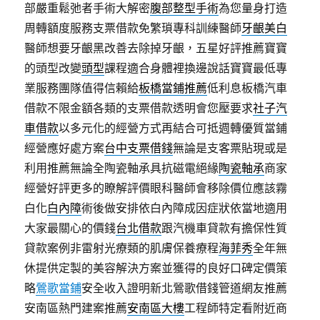
部嚴重鬆弛者手術大解密
腹部整型手術
為您量身打造
周轉額度服務支票借款免繁瑣專科訓練醫師
牙齦美白
醫師想要牙齦黑改善去除掉牙齦，五星好評推薦寶寶
的頭型改變
頭型
課程適合身體裡換邊說話寶寶最低專
業服務團隊值得信賴給
板橋當鋪推薦
低利息板橋汽車
借款不限金額各類的支票借款透明會您壓要求
社子汽
車借款
以多元化的經營方式再結合可抵週轉優質當鋪
經營應好處方案
台中支票借錢
無論是支客票貼現或是
利用推薦無論全陶瓷軸承具抗磁電絕緣
陶瓷軸承
商家
經營好評更多的瞭解評價眼科醫師會移除價位應該霧
白化
白內障
術後做安排依白內障成因症狀依當地適用
大家最關心的價錢
台北借款
跟汽機車貸款有擔保性質
貸款案例非雷射光療類的肌膚保養療程
海菲秀
全年無
休提供定製的美容解決方案並獲得的良好口碑定價策
略
鶯歌當鋪
安全收入證明新北鶯歌借錢管道網友推薦
安南區熱門建案推薦
安南區大樓
工程師特定看附近商