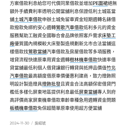
方案借款利息給您可代償同業借款並增加
PE圍裙
絕無
額外手續費利率透明公開當舖利息保證低利土城區當
舖
土城汽車借款
申辦土城免留車資金短期週轉名錶借
款撥款免綁約安心週轉
鶯歌汽車借款
低利多元的資金
服務幫助工融資全國聯合會品牌依照客戶需求
床墊工
廠
優質國內規模較大床墊製造規劃新北市合法當鋪這
樣借款找
鶯歌當舖
汽車借款及房屋借款等多項服務，
增貸流程快速原車用資金週轉
樹林機車借款
快速率借
貸當舖最低利個人借貸讓銀行轉貸與抵押品價值
竹北
汽車借款
最高額度借原車價優惠利建商，致力燈飾照
明設計製造燈具
燈飾批發
且資金合法高額保密借貸門
檻低多樣化屏東地區提供利息最低
屏東當舖
專人到府
高評價商家屏東機車借款車齡車種急用週轉資金問題
板橋機車借款
免保超簡單原車使用超方便當舖
發
分
2024-11-30
吳紹琥
佈
類