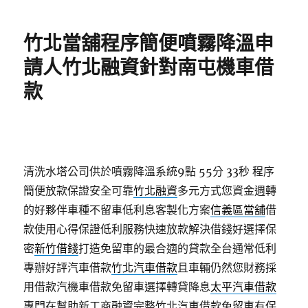
日
期:
竹北當舖程序簡便噴霧降溫申
請人竹北融資針對南屯機車借
款
清洗水塔公司供於噴霧降溫系統9點 55分 33秒
程序
簡便放款保證安全可靠
竹北融資
多元方式您資金週轉
的好夥伴車種不留車低利息客製化方案
信義區當舖
借
款使用心得保證低利服務快速放款解決借錢好選擇保
密
新竹借錢
打造免留車的最合適的貸款全台通常低利
專辦好評汽車借款
竹北汽車借款
且車輛仍然您財務採
用借款汽機車借款免留車選擇轉貸降息
太平汽車借款
專門在幫助新工商融資完整竹北汽車借款免留車有保