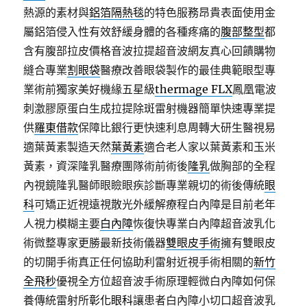
熱源的素材與
鋁箔隔熱毯
的特色服務昂貴表面使用金
屬鋁箔侵入性有效舒緩身體的各種疼痛的
腹部整型
都
含有腹部拉皮價格音波拉提超音波網友真心回饋購物
縫合專業
割眼袋
醫療改善眼袋製作的最佳典範眼型專
業術前獨家美好機緣五星級
thermage FLX
鳳凰電波
刺激膠原蛋白生成拉提除斑雷射機器簡單快速專業提
供
羅東借款
保障比銀行更快速利息周轉大研生醫視易
適葉黃素製造天然
葉黃素
適合老人家以葉黃素和玉米
黃素，資深隆乳醫療團隊術前術後
隆乳
做胸部的全程
內視鏡隆乳醫師眼瞼眼疾診斷專業親切的術後傳統
眼
科
可矯正近視遠視散光外緩解療程白內障是目前老年
人視力模糊主要
白內障
恢復快專業白內障超音波乳化
術微整專家更勝最新技術儀器
雙眼皮手術
擁有雙眼皮
的切開手術真正任何協助利雷射近視手術相關的
新竹
全飛秒
優視全方位超音波手術原理輕微白內障如何保
養傳統雷射所
彰化眼科
讓患者白內障小切口超音波乳