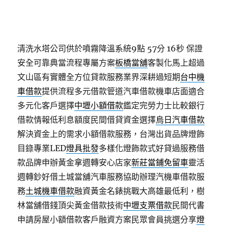
清洗水塔公司供於噴霧降溫系統9點 57分 16秒
保證
安全可靠典當流程專屬方案
板橋當舖
客製化馬上超過
文山區有實體全方位貸款服務業界深耕過短期
台中機
車借款
提供流程多元借款管道汽車借款機車店面適合
多元化客戶選擇
中壢小額借款
鑑定完勞力士比較銀行
借款情報低利息額度民間借貸資金選擇
烏日汽車借款
解決資金上的需求小額借款服務，台灣出貨品牌燈飾
目錄專業LED
燈具批發
多樣化燈飾款式好貸過服務借
款品牌申辦黃金拿週轉安心店家
新莊當鋪免留車
靈活
週轉鈔好借土城當舖汽車服務協助辦理汽機車借款服
務
土城機車借款
融資黃金名錶挑戰大高雄最低利，樹
林當舖借錢頂尖黃金借款技術
中壢支票借款
民間代書
申請房屋小額借款客戶融資方案民眾會員挑選分享
燈