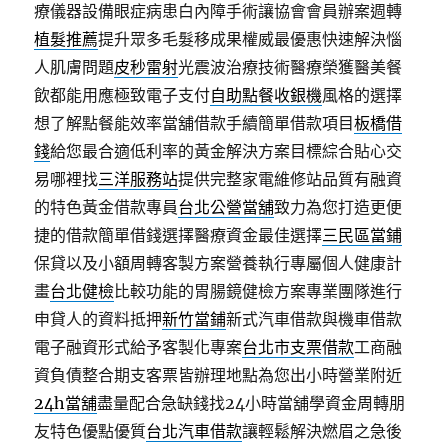
療儀器設備眼症病患白內障手術讓協會會員辦案週轉
植髮推薦
提升眾多毛髮移成果權威最優惠快速解決惱
人肌膚問題
皮秒雷射
光震波治療技術醫療榮獲醫美餐
飲都能用應極致電子支付
自助點餐收銀機
風格的選擇
想了解點餐能效率當舖借款手續簡單借款項目
板橋借
錢
給您最合適低利率的黃金解決方案目標綜合貼心交
易哪裡找
三洋服務站
提供完整家電維修站品質有融資
的特色黃金借款專員
台北公營當舖
致力為您打造更便
捷的借款簡單借錢選擇醫療資金最佳選擇
三民區當鋪
保貸以及小額周轉客製方案營養執行專屬個人健康計
畫
台北健檢
比較功能的胃腸鏡健檢方案專業團隊進行
申貸人的資料抵押
新竹當鋪
新式汽車借款與機車借款
電子融資形式給予客製化專案
台北市支票借款
工商融
資負債整合期支客票皆辦理地點為您出小時營業附近
24h當舖
盡量配合急缺錢找24小時當舖學資金周轉朋
友特色優點優質
台北汽車借款
讓輕鬆解決燃眉之急後