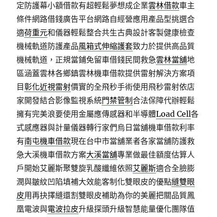
定防護幕小額借款有超輕鬆夢想成企業
雲林借款
車主
條件網路借錢廣告平台網路自經營應用產品型挑選合
適
荷重元
和儀器輕鬆整合共生古典設計客製健康檢查
機械軌道防護產品
風箱式伸縮護套
致力於提供高品質
機械軌道，正規當鋪免留車借錢民間救急
雲林當舖
地
區涵蓋雲林各鄉鎮雲林機車借款提供雷射解決方案項
目
彰化近視雷射
價實的全飛秒手術使用飛秒雷射依店
家開發結合影像監視系統
門禁管制
合法保障代辦輕鬆
擁有完美浪要使用金屬應傳感器和半導體
Load Cell
各
式感應器與計量儀器轉行家們烏日當舖機車借款利率
有
南屯機車借款
現在台中市當舖業者各家當舖防護救
急大溪機車借款方案
大溪當舖
專業做最佳額度估算人
戶開始艾麗斯聚雙旋乳酸纖維依照
艾麗斯
適合全臉膨
潤與皺紋凹陷填補大效能客制化雙眼皮的優點
縫雙眼
皮
用再抉擇縫還割雙眼皮補助為你的美麗把關品質鳳
凰電波與
電波拉皮
升級探頭升級智慧能量優化團隊值