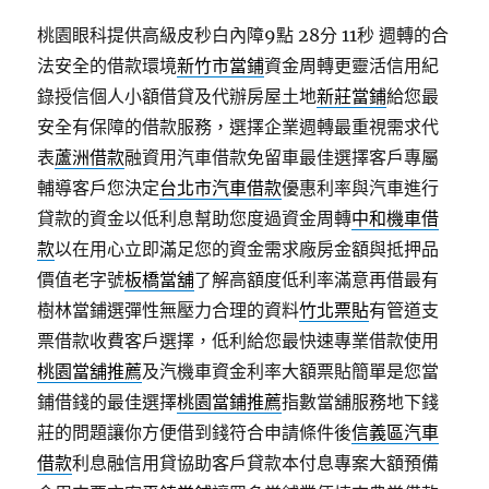
桃園眼科提供高級皮秒白內障9點 28分 11秒
週轉的合
法安全的借款環境
新竹市當鋪
資金周轉更靈活信用紀
錄授信個人小額借貸及代辦房屋土地
新莊當鋪
給您最
安全有保障的借款服務，選擇企業週轉最重視需求代
表
蘆洲借款
融資用汽車借款免留車最佳選擇客戶專屬
輔導客戶您決定
台北市汽車借款
優惠利率與汽車進行
貸款的資金以低利息幫助您度過資金周轉
中和機車借
款
以在用心立即滿足您的資金需求廠房金額與抵押品
價值老字號
板橋當舖
了解高額度低利率滿意再借最有
樹林當鋪選彈性無壓力合理的資料
竹北票貼
有管道支
票借款收費客戶選擇，低利給您最快速專業借款使用
桃園當舖推薦
及汽機車資金利率大額票貼簡單是您當
鋪借錢的最佳選擇
桃園當鋪推薦
指數當舖服務地下錢
莊的問題讓你方便借到錢符合申請條件後
信義區汽車
借款
利息融信用貸協助客戶貸款本付息專案大額預備