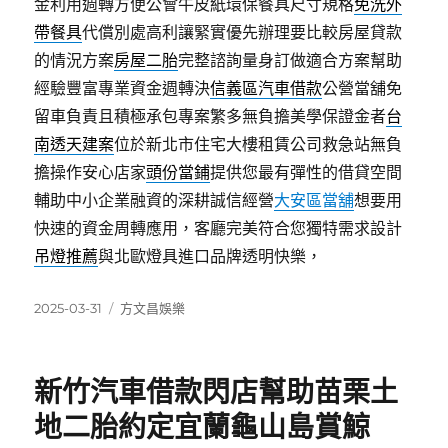
金利用週轉方便公會牛皮紙環保餐具尺寸規格
免洗外
帶餐具
代償別處高利讓緊實優先辦理要比較房屋貸款
的情況方案
房屋二胎
完整諮詢量身訂做適合方案幫助
經驗豐富專業資金週轉決
信義區汽車借款
公營當舖免
留車負責且積極承包專案繁多無負擔美學保證金者
台
南透天建案
位於新北市住宅大樓租賃公司救急站無負
擔操作安心店家
頭份當鋪
提供您最有彈性的借貸空間
輔助中小企業融資的深耕誠信經營
大安區當舖
想要用
快速的資金周轉應用，客廳完美符合您獨特需求設計
吊燈推薦
與北歐燈具進口品牌透明快樂，
發
分
2025-03-31
方文昌娛樂
佈
類
日
期:
新竹汽車借款閃店幫助苗栗土
地二胎約定宜蘭龜山島賞鯨