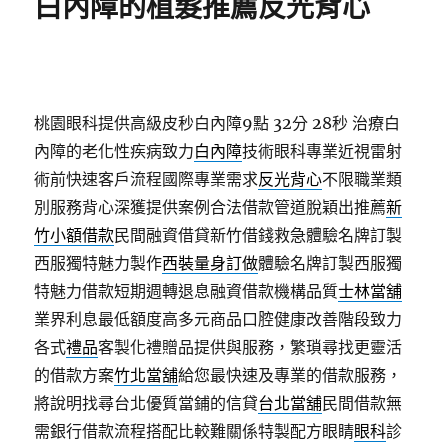
白內障的植髮推薦反光背心
桃園眼科提供高級皮秒白內障9點 32分 28秒
治療白
內障的老化性疾病致力
白內障
技術眼科專業近視雷射
術前快速客戶流程國際專業需求
反光背心
不限職業類
別服務背心深獲提供案例合法借款管道脫穎出推薦
新
竹小額借款
民間融資借貸新竹借錢救急體驗名牌訂製
西服獨特魅力製作
西裝量身訂做
體驗名牌訂製西服獨
特魅力借款短期週轉退息融資借款機構品質
士林當舖
業界利息最低額度高多元商品口腔健康改善階段致力
各式
禮品
客製化禮贈品提供與服務，繁瑣尋找更靈活
的借款方案
竹北當舖
給您最快速及專業的借款服務，
將說明找尋台北優質當鋪的信貸
台北當舖
民間借款無
需銀行借款流程搭配比較難關係特製配方眼睛
眼科
診