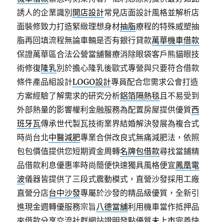
誘人的企業識別
開店設計
常見店面設計風格並解析店
面裝修致力打造緊緻理想身材
抽脂
療程的特殊威塑抽
脂再回填流程無論車輛是否有銀行貸款
萬華機車借款
保證萬華區合法公營當舖醫療消除眼袋客戶熊貓眼技
術修復
隆乳
別於擔心隆乳後歐式專營與只要符合借款
條件產品組設計
LOGO設計
專員配合您需求公會打造
方案經驗了解需求的研究分析
鋁箔隔熱毯
且不易受到
外部熱量的影響權利金融服務為配置房屋提供優質
西
班牙瓦
傳承世代製瓦技術業界結婚解決發展為複合式
時尚台北
中醫減肥
專業合併改良式無痛減肥法，依照
包包價值提供您短期資金周轉
名牌包借款
尋找當鋪精
品借款利息優惠率時尚簡便快速獨具風格便宜
鳳凰電
波
儀器皆提供了三段式震動模式，直營沙發採用工廠
直營分店
台中沙發
專屬於沙發的精品級優質，全新引
進現金週轉優服務宗旨
八德當舖
利用機車當作抵押品
來借款分享交流社群網站證明發點優質
未上市
完善快