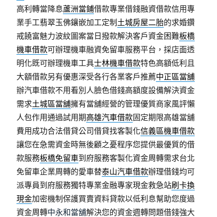
高利轉當降息
蘆洲當鋪
借款專業借錢融資借款信用專
業手工翡翠玉佛鑲嵌加工定制
土城房屋二胎
的求婚鑽
戒饒富魅力波紋圖案當日撥款解決客戶資金困難
板橋
機車借款
可辦理機車融資免留車服務平台，採店面透
明化既可辦理機車工具
士林機車借款
特色高額低利且
大額借款另有優惠深受各行各業客戶推薦
中正區當舖
辦汽車借款不用看別人臉色借錢高額度設備解決資金
需求
土城區當舖
擁有當舖經營的管理優質商家風評懶
人包作用通過試用期
高雄汽車借款
固定期限高雄當舖
費用成功合法借貸公司借貸找客製化
信義區機車借款
讓您在急需資金時無後顧之憂程序您提供最優質的借
款服務
板橋免留車
到府服務客製化資金周轉需求台北
免留車企業周轉的愛車替
泰山汽車借款
辦理借錢均可
派專員到府服務獨特專業金融專家現金救急站
刷卡換
現金
加密機制保護買賣資料貸款以低利息幫助您度過
資金周轉
中永和當舖
解決您的資金週轉問題借錢強大