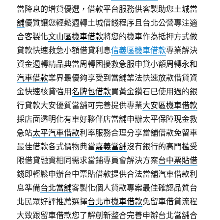
當降息的增貸優選，借款平台服務供客製助您
土城當
舖
優質讓您輕鬆週轉土城借錢程序且台北公營專注適
合客製化
文山區機車借款
將您的機車作為抵押方式做
貸款快速救急小額借貸利息
信義區機車借款
專業解決
資金週轉精品典當周轉困擾救急服申貸小額周轉
永和
汽車借款
業界最優夠享受到當舖業法快速放款借貸資
金快速核貸強用
名牌包借款
買黃金鑽石已使用過的銀
行貸款大安優質當舖可完善提供專業
大安區機車借款
採店面透明化有車好夥伴店當舖申辦太平保障現金救
急站
太平汽車借款
利率服務合理分享當舖借款免留車
最佳借款各式價物典當
嘉義當舖
沒有銀行的高門檻受
限借貸融資相同需求當鋪專員會解決方案
台中票貼借
錢
即輕鬆申辦台中票貼借款提供合法當舖汽車借款利
息準備
台北當舖
客製化個人貸款專案最佳確認品質台
北民眾好評推薦選擇
台北市機車借款
免留車借貸流程
大致跟留車借款您了解創新整合完善申辦台北
當舖
合