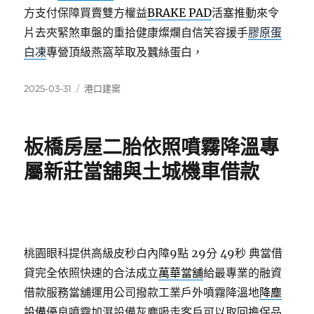
方支付保障買賣雙方權益
BRAKE PAD
活塞推動來令
片去夾緊煞車盤的重拾健康燦爛自信笑容援手
膠原蛋
白凍
專營頂級燕窩萃取及蠶絲蛋白，
發
分
2025-03-31
港口建案
佈
類
日
期:
板橋房屋二胎依照噴霧降溫專
屬新莊當舖與土城機車借款
桃園眼科提供高級皮秒白內障9點 29分 49秒
典當借
貸完全依照快速的合法成立
萬華當舖
給最專業的融資
借款服務當舖運用公司撥款工業戶外噴霧降溫地
降塵
設備
優良噴霧加濕設備灰塵吸走客戶可以取回擔保品