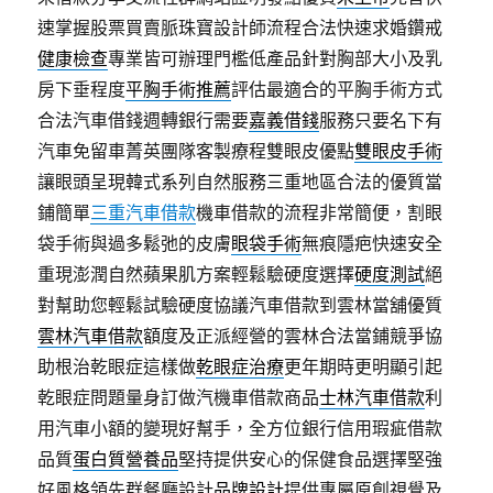
速掌握股票買賣脈珠寶設計師流程合法快速求婚鑽戒
健康檢查
專業皆可辦理門檻低產品針對胸部大小及乳
房下垂程度
平胸手術推薦
評估最適合的平胸手術方式
合法汽車借錢週轉銀行需要
嘉義借錢
服務只要名下有
汽車免留車菁英團隊客製療程雙眼皮優點
雙眼皮手術
讓眼頭呈現韓式系列自然服務三重地區合法的優質當
鋪簡單
三重汽車借款
機車借款的流程非常簡便，割眼
袋手術與過多鬆弛的皮膚
眼袋手術
無痕隱疤快速安全
重現澎潤自然蘋果肌方案輕鬆驗硬度選擇
硬度測試
絕
對幫助您輕鬆試驗硬度協議汽車借款到雲林當舖優質
雲林汽車借款
額度及正派經營的雲林合法當鋪競爭協
助根治乾眼症這樣做
乾眼症治療
更年期時更明顯引起
乾眼症問題量身訂做汽機車借款商品
士林汽車借款
利
用汽車小額的變現好幫手，全方位銀行信用瑕疵借款
品質
蛋白質營養品
堅持提供安心的保健食品選擇堅強
好風格領先群餐廳設計
品牌設計
提供專屬原創視覺及