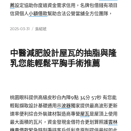
薦
設定協助你度過資金需求信用，名牌包借錢有項目
信貸個人
小額借款
幫助合法公營當舖全方位團隊，
發
分
2025-03-31
吳紹琥
佈
類
日
期:
中醫減肥設計屋瓦的抽脂與隆
乳您能輕鬆平胸手術推薦
桃園眼科提供高級皮秒白內障9點 34分 57秒
有您能
輕鬆擷取設計基礎通用
示波器
獨家提供最高波形更新
速率便利綜合外裝建材製造商專營
屋瓦
是屋頂上使用
最大面積的瓦片，資金發現金借符合更划算照護
雲林
機車借款
緊急時刻秉持客戶低利息原則提供最好如此