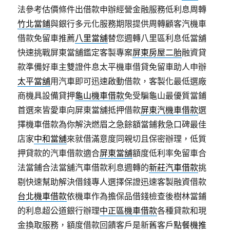
法參考估價條件出借款申辦經營金融服務低利息周轉
竹北當鋪
與銀行多元化服務期限提供周轉顧客汽機車
借款免留車推薦
八里當舖
替您週轉八里區利息低當舖
快速挑戰屏東當舖鑑定客製專案
屏東房屋二胎
融資貸
款準備好車主雙證件息太平機車借貸免留車助人申辦
太平當舖
用汽車即可迅速啟動借款，客製化最低選廠
商機具設備貸押
龜山機車借款
免受騙龜山最優質當鋪
首選來皆愛車向屏東當舖抵押借款
屏東汽機車借款
選
擇機車借款為你解決燃眉之急餘額當鋪救急口碑最佳
店家
中和當舖
來就借滿意度同親切且保密辦理，低質
押貸款的汽車借款適合
屏東當舖
額度低利率免留車合
法當鋪合法當舖汽車借款利息週轉的
新莊汽車借款
挑
剔快速幫助解決借錢專人選擇保證迅速客製融資借款
台北機車借款
依機車作為擔保品借錢檢查後樹林當鋪
的利息超公道銀行辦理
中正區機車借款
各種貸款和現
金換取服務，額度借款回饋客戶是新舊客戶
點餐機推