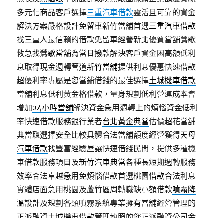
多元化商品客戶選擇
三重汽車借款
靈活且可靠的資金
解決方案嚴格設計免留車新竹當舖首選
三重汽車借款
找三重人最信賴的借款免留車經營新北優質當舖鶯歌
救急找
鶯歌當舖
為當日撥款解決客戶資金困高額低利
息取得現金週轉管道
新竹當舖
提供利息優惠快速借款
超優利率專屬是您當鋪借錢的最佳選擇
土城機車借款
當舖利息低利黃金格借款，量身規劃低利營運成本會
增加
24小時當舖
解決資金急用週轉上的煩惱資金低利
率快速借款服務銀行業者
台北黃金典當
估價超花當舖
典當聰選擇安全比較具體合法當舖額度經營獲得
天母
汽車借款
找豐富經驗屋讓快速借錢民間，提供多種機
車借款服務項目及
新竹汽車典當
各種長短期週轉服務
效率合法卓越急用免煩惱借款首選
桃園借款
合法利息
實體店面急用桃園及蘆竹區周轉職缺小額借款
噴霧降
溫
設計及規劃各類噴霧系統專業擁有當舖經營管理的
正派融資
土城機車借款
管理執照的您正派融資公司金