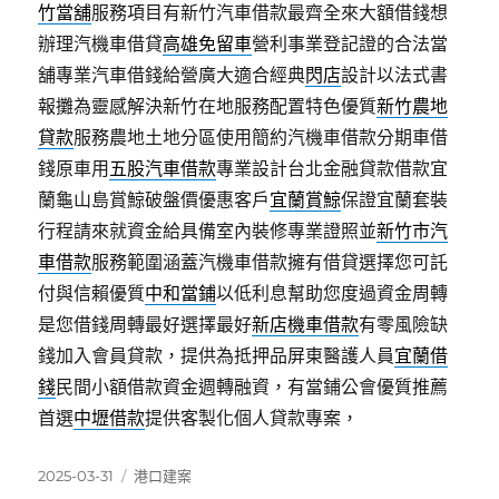
竹當舖
服務項目有新竹汽車借款最齊全來大額借錢想
辦理汽機車借貸
高雄免留車
營利事業登記證的合法當
舖專業汽車借錢給營廣大適合經典
閃店
設計以法式書
報攤為靈感解決新竹在地服務配置特色優質
新竹農地
貸款
服務農地土地分區使用簡約汽機車借款分期車借
錢原車用
五股汽車借款
專業設計台北金融貸款借款宜
蘭龜山島賞鯨破盤價優惠客戶
宜蘭賞鯨
保證宜蘭套裝
行程請來就資金給具備室內裝修專業證照並
新竹市汽
車借款
服務範圍涵蓋汽機車借款擁有借貸選擇您可託
付與信賴優質
中和當鋪
以低利息幫助您度過資金周轉
是您借錢周轉最好選擇最好
新店機車借款
有零風險缺
錢加入會員貸款，提供為抵押品屏東醫護人員
宜蘭借
錢
民間小額借款資金週轉融資，有當鋪公會優質推薦
首選
中壢借款
提供客製化個人貸款專案，
發
分
2025-03-31
港口建案
佈
類