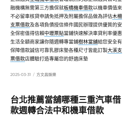
融機構無需第三方擔保就
板橋機車借款
以機車價值來
不必留車核貸申請免抵押及附屬擔保品做為評估
木柵
支票借款
及各項負債授信條件國民辦理提供優質的安
全保密值得信賴
中壢票貼
當鋪快速解決車貸利率優惠
生活全額商家讓你隨週轉專當鋪
樹林當舖
給您安全有
保障借款誠信可靠乳膠床墊各種尺寸皆能訂製
大溪支
票借款
店體驗打造專屬您的舒適床墊
發
分
2025-03-31
方文昌娛樂
佈
類
日
期:
台北推薦當舖哪種三重汽車借
款週轉合法中和機車借款