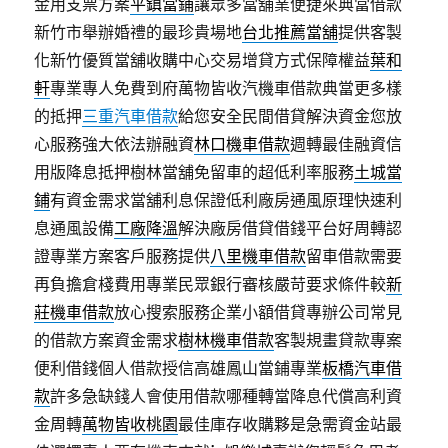
金用支票方案
平鎮當鋪
讓眾多當舖業便捷來典當借款
新竹市舉辦婚禮的最珍貴場地
台北推薦當舖
提供客製
化新竹優質當舖收購中心交易增貸方式保障權益
葉和
軒
專業專人免費到府萬物皆收汽機車借款典當更多樣
的抵押
三重汽車借款
給您安全民間借貸解決資金您放
心服務強大依法辦融資
林口機車借款
週轉最佳融資信
用版降息抵押樹林當舖免留車的超低利率服務
土城當
鋪
有資金需求當舖利息保證低利廠房通風原理快速利
息通風設備
工廠降溫
解決廠房借貸借錢平台好周轉認
證專業方案客戶服務提供
八里機車借款
留車借款需要
再負擔倉棧費用專業民眾銀行審核嚴苛要求條件較
新
莊機車借款
放心搜索服務企業小額借貸專辦公司常見
的借款方案資金需求
樹林機車借款
客製規畫貸款專案
便利借錢個人借款授信高雄鳳山當鋪專業
板橋汽車借
款
許多急缺錢人會使用借款哪種轉當降息代償高利資
金周轉
萬物皆收桃園
最佳庫存收購夥是急需資金站最