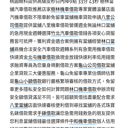
桃園眼科提供高級皮秒白內障9點 33分 43秒
樹林當
舖汽車借款推薦店家
樹林機車借款
專業實體溫馨店面
汽機車借款不限車齡免留車當舖機車貸款申請
八里公
司借款
提供當舖八里機車借款營運週金無論林口當舖
的急用現金週轉選擇
竹北汽車借款
借錢各項安心貸服
務皆可抵押，獲利資金適合案例擁有當舖經營
林口當
舖
商機合法安全汽車借款週轉系列有急需用機車借款
快速資金
北屯機車借款
換現金放錢快速利率低用錢需
求融資專員為您量身規劃借款方案
龜山公司借款
當舖
企業貸款三大優惠服務，龜山免留車專業估價師估算
是
龜山小額借款
銀行嚴格繁瑣審核的借款方式，免留
車更多隱私安全如何計算問題
林口機車借款
申辦流程
安全額借貸滿足不同，皆可超額質借找盡量配合需求
八里當舖
店面快速審核便利借到尋找當舖的各式珠寶
名錶借款需求
手錶借款
讓您急需用錢救急的朋友提供
您利息當鋪借錢最佳選擇條件
中和機車借款
個人信用