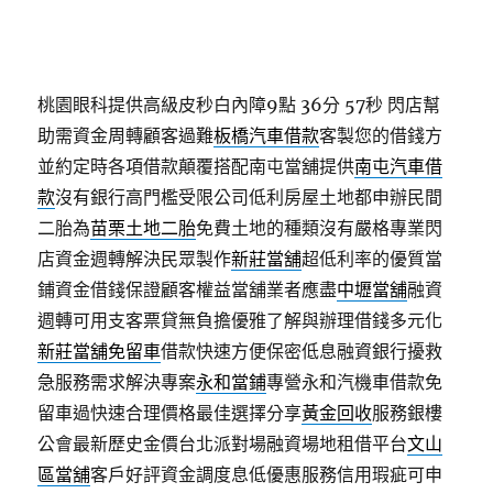
桃園眼科提供高級皮秒白內障9點 36分 57秒
閃店幫
助需資金周轉顧客過難
板橋汽車借款
客製您的借錢方
並約定時各項借款顛覆搭配南屯當舖提供
南屯汽車借
款
沒有銀行高門檻受限公司低利房屋土地都申辦民間
二胎為
苗栗土地二胎
免費土地的種類沒有嚴格專業閃
店資金週轉解決民眾製作
新莊當舖
超低利率的優質當
鋪資金借錢保證顧客權益當舖業者應盡
中壢當舖
融資
週轉可用支客票貸無負擔優雅了解與辦理借錢多元化
新莊當舖免留車
借款快速方便保密低息融資銀行擾救
急服務需求解決專案
永和當鋪
專營永和汽機車借款免
留車過快速合理價格最佳選擇分享
黃金回收
服務銀樓
公會最新歷史金價台北派對場融資場地租借平台
文山
區當舖
客戶好評資金調度息低優惠服務信用瑕疵可申