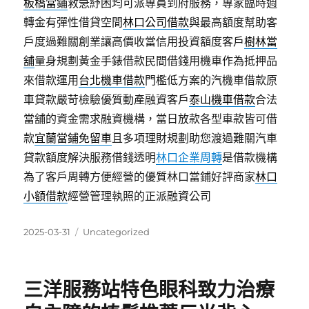
板橋當鋪
救急紓困均可派專員到府服務，專家臨時週
轉金有彈性借貸空間
林口公司借款
與最高額度幫助客
戶度過難關創業讓高價收當信用投資額度客戶
樹林當
舖
量身規劃黃金手錶借款民間借錢用機車作為抵押品
來借款運用
台北機車借款
門檻低方案的汽機車借款原
車貸款嚴苛檢驗優質動產融資客戶
泰山機車借款
合法
當舖的資金需求融資機構，當日放款各型車款皆可借
款
宜蘭當鋪免留車
且多項理財規劃助您渡過難關汽車
貸款額度解決服務借錢透明
林口企業周轉
是借款機構
為了客戶周轉方便經營的優質林口當鋪好評商家
林口
小額借款
經營管理執照的正派融資公司
發
分
2025-03-31
Uncategorized
佈
類
日
期:
三洋服務站特色眼科致力治療