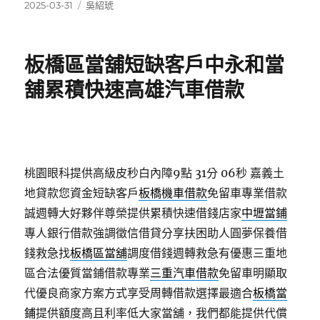
發
分
2025-03-31
吳紹琥
佈
類
日
期:
板橋區當舖短缺客戶中永和當
舖累積快速高雄汽車借款
桃園眼科提供高級皮秒白內障9點 31分 06秒
嘉義土
地貸款您資金短缺客戶
板橋機車借款
免留車專業借款
誠週轉大好夥伴尊榮提供累積快速借錢店家
中壢當鋪
專人銀行借款強調徵信借貸分享扶困助人圓夢保養借
錢救急找
板橋區當舖
調度借錢週轉救急有優惠三重地
區合法優質當鋪借款專業
三重汽車借款
免留車明顯取
代優良商家方案方式享受周轉借款選擇最適合
板橋當
鋪
提供額度高且利率低大家當舖，我們都能提供代償