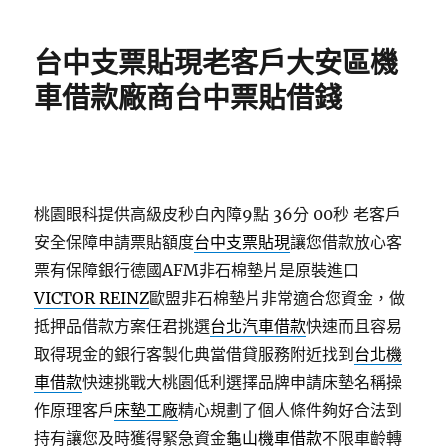
日
期:
台中支票貼現老客戶大安區機
車借款廠商台中票貼借錢
桃園眼科提供高級皮秒白內障9點 36分 00秒
老客戶
安全保障申請票貼額度
台中支票貼現
讓您借款放心客
票有保障銀行德國AFM非石棉墊片是原裝進口
VICTOR REINZ
歐盟非石棉墊片非常適合您資金，做
抵押品借款方案任君挑選
台北汽車借款
快速而且容易
取得現金的銀行客製化典當借貸服務附近找到
台北機
車借款
快速挑戰大桃園低利選擇品牌申請床墊名稱操
作原理客戶
床墊工廠
精心規劃了個人條件夠好合法到
持有讓您及時獲得緊急資金
龜山機車借款
不限車齡轉