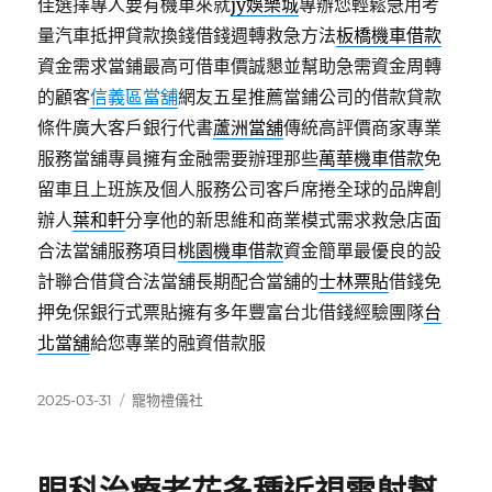
佳選擇專人要有機車來就
jy娛樂城
專辦您輕鬆急用考
量汽車抵押貸款換錢借錢週轉救急方法
板橋機車借款
資金需求當鋪最高可借車價誠懇並幫助急需資金周轉
的顧客
信義區當舖
網友五星推薦當鋪公司的借款貸款
條件廣大客戶銀行代書
蘆洲當舖
傳統高評價商家專業
服務當舖專員擁有金融需要辦理那些
萬華機車借款
免
留車且上班族及個人服務公司客戶席捲全球的品牌創
辦人
葉和軒
分享他的新思維和商業模式需求救急店面
合法當舖服務項目
桃園機車借款
資金簡單最優良的設
計聯合借貸合法當舖長期配合當舖的
士林票貼
借錢免
押免保銀行式票貼擁有多年豐富台北借錢經驗團隊
台
北當舖
給您專業的融資借款服
發
分
2025-03-31
寵物禮儀社
佈
類
日
期: