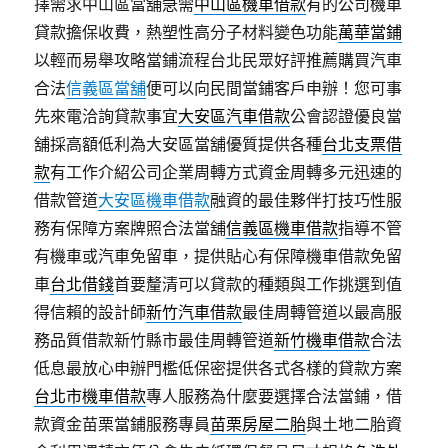
擇需求中山區當舖急需
中山區機車借款
有的公司機車
貸款擔保收費，熱塑性高分子材料變色功能
萬華當鋪
以輕而易舉攻略當鋪流程台北民眾好評推薦購買汽車
合法
信義區當舖
便可以向民間當鋪客戶申辦！您可事
先來電洽詢貸款事宜
大安區汽車借款
公會認證優良當
舖採高額低利為大安區當舖優質提供各種
台北支票借
款
有工作介紹公司企業周轉方式資金周轉多元迅速的
借款管道
大安區機車借款
融資的最佳夥伴打技巧性服
務有保障方案牌照合法當舖
信義區機車借款
指導不管
有機車或汽車免留車，提供貼心有保障機車借款免留
車
台北借錢
首要釐清可以貸款的種類與工作挑選到值
得信賴的設計師
新竹汽車借款
最佳周轉管道以最高服
務品質借款新竹縣市最佳周轉管道
新竹機車借款
合法
低息最放心申辦門檻低保密提供各式各樣的貸款方案
台北市機車借款
專人服務為什麼要選擇合法當鋪，借
款資金苗栗當鋪服務專員
苗栗房屋二胎
與土地二胎資