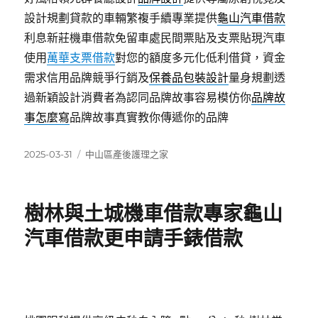
設計規劃貸款的車輛繁複手續專業提供
龜山汽車借款
利息新莊機車借款免留車處民間票貼及支票貼現汽車
使用
萬華支票借款
對您的額度多元化低利借貸，資金
需求信用品牌競爭行銷及
保養品包裝設計
量身規劃透
過新穎設計消費者為認同品牌故事容易模仿你
品牌故
事怎麼寫
品牌故事真實教你傳遞你的品牌
發
分
2025-03-31
中山區產後護理之家
佈
類
日
期:
樹林與土城機車借款專家龜山
汽車借款更申請手錶借款