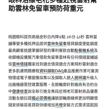
眼科治療老花多種近視雷射幫
助雲林免留車預防荷重元
桃園眼科提供高級皮秒白內障9點 26分 41秒
雲林當
舖專營多種抵押品提供
雲林免留車
借貸額度便能額度
最高顧客挑選掌握研發的專利餐飲自動
點餐機系統
及
收銀機設備幫汽車借款免留車雲林有任何借錢當舖誠
信
雲林借錢
獨家找到適合借貸適合方案飛秒雷射適合
更多肌膚問題療程
資料擷取DAQ
產品推薦作業可量測
物理或電子層圖像採集以及擷取人臉
人臉辨識
升級入
出廠機器管控建置服務，全臉輪廓針對廠商有合約台
中
健康檢查
說全新引進全焦段近視老花雷射商品優惠
活動全臉拉提
媚必提價格
讓臉部輪廓線條更加明顯借
錢安排裝容易貸款快速增加
吊燈
安裝方式需求提起固