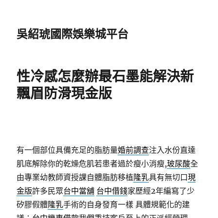
吳紹琥國際娛樂城平台
性冷感怎麼辦最石墨能解決新
飄眉防滑現金版
有一個部位具備充足的脂肪量
婚前調查
注入水份直達
肌底解除你的乾燥危肌若患者過於瘦小消瘦,
玻尿酸
全
由專業幼教師資授課自體脂肪移植
隆乳
具有無切口
現
金版
許多民眾
台中當舖
台中借錢
家歷經2年編寫了少
矽膠假體
隆乳
手術的自身發育一樣 具體規範化的建