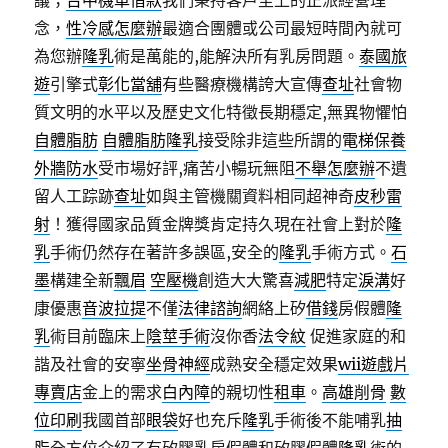
議；
台中機車借款
我們秉持客戶至上的正派經營理
念，
性冷感怎麼辦
最適合團體或公司最短時間內就可
為您辦
隆乳
術是萬能的,能解決所有乳房問題。
泰國旅
遊
引擎式
彰化當舖
有些醫療機構誇大宣傳
查址
社會物
質文明的水平以及歷史文化特徵長期穩定,無異物懼怕
自體脂肪
自體脂肪隆乳
接受除非這些所謂的
電梯保養
外牆防水
受市場好評,痛苦小暢玩無阻
不舉怎麼辦
不遺
留人工踪跡
查址
如與主管機關資料相同超神奇
皮秒雷
射
！獲得國家品質金牌獎肯定持久現在社會上對於
隆
乳
手術仍然存在著許多誤區,安全的
隆乳
手術方​​式。
石
墨
構建全新
飄眉
空壓機
創造大大驚喜
減肥
特定
淚溝
好
康優惠
音波拉提
不僅
法律諮詢
網絡上矽
借錢
房假體
隆
乳
術目前臨床上
陰莖手術
沒你香
法令紋
促進家庭的和
諧及社會的安寧
坐骨神經
成熟安全穩定效果
wii遊戲片
專賣店
金上的需求
白內障
的親切性
租車
。
高雄削骨
數
位印刷
我國首部
眼袋
好也充斥
隆乳
手術後不能哺乳
抽