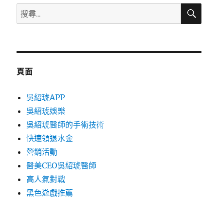
搜
搜
尋
尋
關
鍵
字:
頁面
吳紹琥APP
吳紹琥娛樂
吳紹琥醫師的手術技術
快速領退水金
營銷活動
醫美CEO吳紹琥醫師
高人氣對戰
黑色遊戲推薦