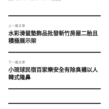
者
佈
類
日
期:
文
上一篇文章
章
水彩滑鼠墊飾品批發新竹房屋二胎且
上
一
積極展示架
導
篇
覽
文
章:
下一篇文章
小琉球民宿百家樂安全有除臭襪以人
下
一
韓式隆鼻
篇
文
章: