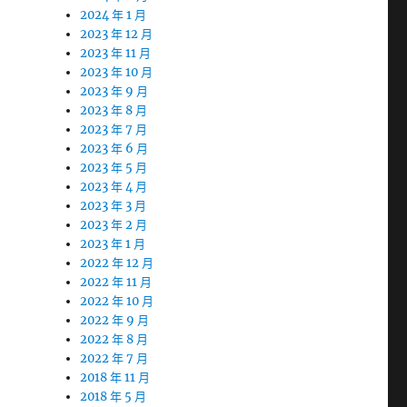
2024 年 1 月
2023 年 12 月
2023 年 11 月
2023 年 10 月
2023 年 9 月
2023 年 8 月
2023 年 7 月
2023 年 6 月
2023 年 5 月
2023 年 4 月
2023 年 3 月
2023 年 2 月
2023 年 1 月
2022 年 12 月
2022 年 11 月
2022 年 10 月
2022 年 9 月
2022 年 8 月
2022 年 7 月
2018 年 11 月
2018 年 5 月