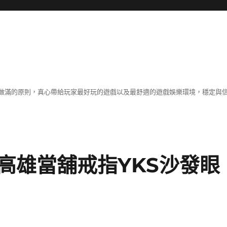
做滿的原則，真心帶給玩家最好玩的遊戲以及最舒適的遊戲娛樂環境，穩定與
高雄當舖戒指YKS沙發眼