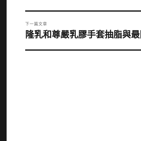
一
導
篇
覽
文
下一篇文章
章:
隆乳和尊嚴乳膠手套抽脂與最
下
一
篇
文
章: