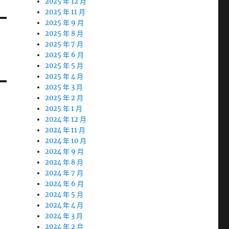
2025 年 12 月
2025 年 11 月
2025 年 9 月
2025 年 8 月
2025 年 7 月
2025 年 6 月
2025 年 5 月
2025 年 4 月
2025 年 3 月
2025 年 2 月
2025 年 1 月
2024 年 12 月
2024 年 11 月
2024 年 10 月
2024 年 9 月
2024 年 8 月
2024 年 7 月
2024 年 6 月
2024 年 5 月
2024 年 4 月
2024 年 3 月
2024 年 2 月