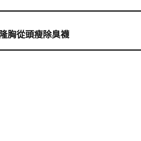
隆胸從頭瘦除臭襪