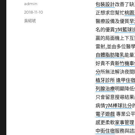
作
admin
包裝設計
改善了缺
者
發
2018-11-10
正想求您幫忙
桃園
佈
分
吳紹琥
醫療設備及優質
早
日
類
名的優異
7M籃球
期:
贏的局面機上下互
雷射,並由多位醫
自體脂肪隆乳
能量
好貴不貴
新竹機車
分
所無法解決夜間
植牙診所
逢甲住
列腺治療
明顯降低
只會留意搜尋結果
病情
7M棒球比分
電子遊戲
專業公
感更柔軟
家事管理
中街住宿
服務與諮