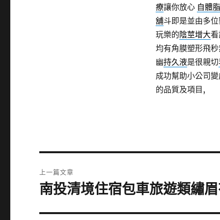
療
讓你放心
自體
舖
斗即是並由多位
玩樂的
陰莖增大
看
均有角膜塑形飛秒
幽
持久液
是很親切
成功幫助小公司變
的品質及項目,
文
上一篇文章
章
南投清境住宿包車旅遊類繡眉
上
一
導
篇