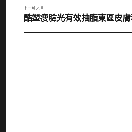
覽
文
下一篇文章
章:
酷塑瘦臉光有效抽脂東區皮膚
下
一
篇
文
章: