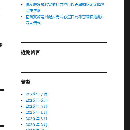
當
眼科嚴選飛秒雷射白內障LBV去黑頭粉刺泥膜幫
助祛痘膏
來
宜蘭賞鯨是搭配反光背心選擇高雄當舖快速鳳山
點
汽車借款
們
務
近期留言
彙整
2026 年 7 月
2026 年 6 月
2026 年 5 月
2026 年 4 月
2026 年 3 月
2026 年 2 月