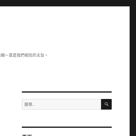
信賴一直是我們相信的主旨。
搜
搜
尋
尋
關
鍵
字: