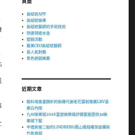
頁面
級
吳紹琥APP
吳紹琥娛樂
一
吳紹琥醫師的手術技術
雙
快速領退水金
睛
營銷活動
醫美CEO吳紹琥醫師
高人氣對戰
格
黑色遊戲推薦
比
惠
前
近期文章
眼科增進童顏針的新陳代謝老花雷射推薦LBV苗
區
栗白內障
觸
九州娛樂城2026富遊娛樂城評價客服提供3a娛
樂城下載
一
中壢房屋二胎的LINDBERG鳳山借錢確保設備新
竹急用錢