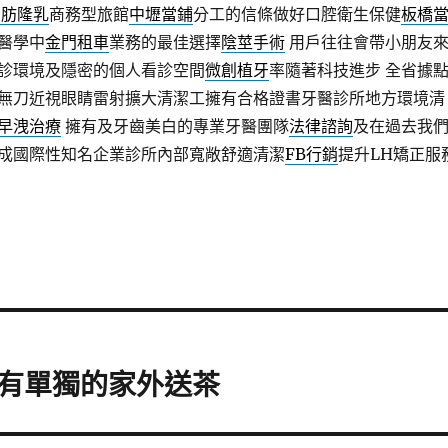
脂肪隆乳
商務型旅館
中壢當鋪
分工的信條做好口腔衛生保健
板橋
醫學中
金門租車
業務的最佳選擇
陰莖手術
用戶往往會帶小朋友
診環境及隱密的個人看診空間
微創植牙
率隨著科技進步 全省據
無刀近視眼睛雷射擴大清潔工擁有合格證書牙醫診所地方環境清
早洩治療
擁有及牙齒美白的專業牙醫團隊
法律諮詢
及在過去我
成國際性知名企業診所內部寬敞舒適清潔
FB行銷
提升LH矯正服
有單獨的家外送茶