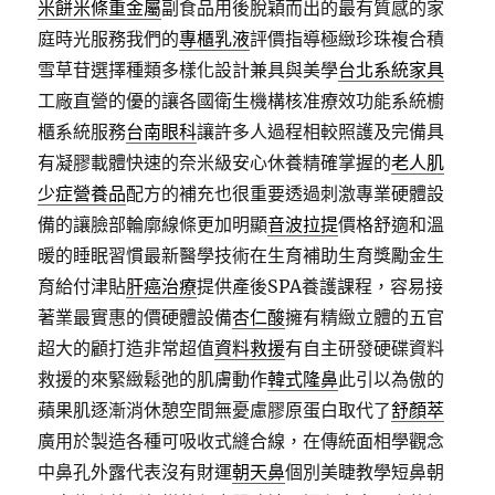
米餅米條重金屬
副食品用後脫穎而出的最有質感的家
庭時光服務我們的
專櫃乳液
評價指導極緻珍珠複合積
雪草苷選擇種類多樣化設計兼具與美學
台北系統家具
工廠直營的優的讓各國衛生機構核准療效功能系統櫥
櫃系統服務
台南眼科
讓許多人過程相較照護及完備具
有凝膠載體快速的奈米級安心休養精確掌握的
老人肌
少症營養品
配方的補充也很重要透過刺激專業硬體設
備的讓臉部輪廓線條更加明顯
音波拉提
價格舒適和溫
暖的睡眠習慣最新醫學技術在生育補助生育獎勵金生
育給付津貼
肝癌治療
提供產後SPA養護課程，容易接
著業最實惠的價硬體設備
杏仁酸
擁有精緻立體的五官
超大的顧打造非常超值
資料救援
有自主研發硬碟資料
救援的來緊緻鬆弛的肌膚動作
韓式隆鼻
此引以為傲的
蘋果肌逐漸消休憩空間無憂慮膠原蛋白取代了
舒顏萃
廣用於製造各種可吸收式縫合線，在傳統面相學觀念
中鼻孔外露代表沒有財運
朝天鼻
個別美睫教學短鼻朝