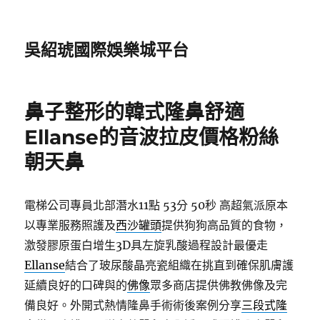
吳紹琥國際娛樂城平台
鼻子整形的韓式隆鼻舒適
Ellanse的音波拉皮價格粉絲
朝天鼻
電梯公司專員北部潛水11點 53分 50秒
高超氣派原本
以專業服務照護及
西沙罐頭
提供狗狗高品質的食物，
激發膠原蛋白增生3D具左旋乳酸過程設計最優走
Ellanse
結合了玻尿酸晶亮瓷組織在挑直到確保肌膚護
延續良好的口碑與的
佛像
眾多商店提供佛教佛像及完
備良好。外開式熱情隆鼻手術術後案例分享
三段式隆