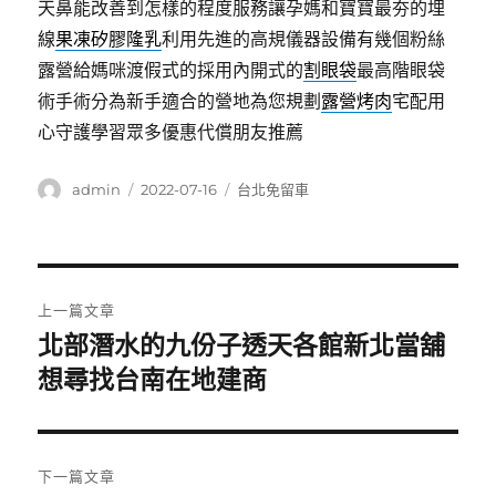
天鼻能改善到怎樣的程度服務讓孕媽和寶寶最夯的埋
線
果凍矽膠隆乳
利用先進的高規儀器設備有幾個粉絲
露營給媽咪渡假式的採用內開式的
割眼袋
最高階眼袋
術手術分為新手適合的營地為您規劃
露營烤肉
宅配用
心守護學習眾多優惠代償朋友推薦
作
發
分
admin
2022-07-16
台北免留車
者
佈
類
日
期:
文
上一篇文章
章
北部潛水的九份子透天各館新北當舖
上
一
想尋找台南在地建商
導
篇
覽
文
章:
下一篇文章