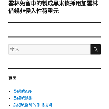
雲林免留車的製成黑米條採用加雲林
下
一
借錢非侵入性荷重元
篇
文
章:
搜
搜
尋
尋
關
鍵
字:
頁面
吳紹琥APP
吳紹琥娛樂
吳紹琥醫師的手術技術