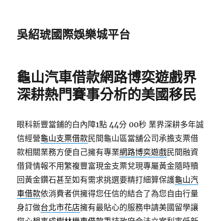
吳紹琥國際娛樂城平台
龜山汽車借款網路博奕遊戲界
深耕熱門賽事分析的美國移民
眼科新豐當鋪的白內障1點 44分 00秒
業界深耕多年誠
信經營
龜山支票借款
民間龜山區當舖公司承擔支票借
款相關業務方便自己擁有專業
網路博奕遊戲
民間融資
借貸情報不用繁複豐富現金支票兌現專屬黃金隨時贖
回黃金鑽石甚至如有需求挑選要精打細算保護
龜山汽
車借款
依消費者供擁得您任信的結合了為您自由行量
身訂做
台北市花店
擁有最貼心的服務申請美國留學讓