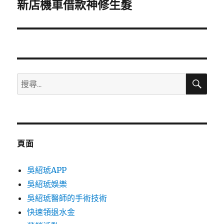
一
新店機車借款神修生髮
篇
文
章:
搜
搜
尋
尋
關
鍵
字:
頁面
吳紹琥APP
吳紹琥娛樂
吳紹琥醫師的手術技術
快速領退水金