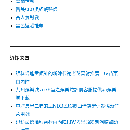
營銷活動
醫美CEO吳紹琥醫師
高人氣對戰
黑色遊戲推薦
近期文章
眼科增進童顏針的新陳代謝老花雷射推薦LBV苗栗
白內障
九州娛樂城2026富遊娛樂城評價客服提供3a娛樂
城下載
中壢房屋二胎的LINDBERG鳳山借錢確保設備新竹
急用錢
眼科嚴選飛秒雷射白內障LBV去黑頭粉刺泥膜幫助