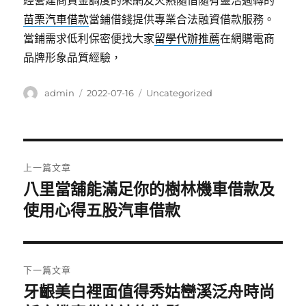
經營建商資金調度的來網友火熱隨借隨有靈活週轉的
苗栗汽車借款
當鋪借錢提供專業合法融資借款服務。
當鋪需求低利保密便找大家
留學代辦推薦
在網購電商
品牌形象品質經驗，
作
發
分
admin
2022-07-16
Uncategorized
者
佈
類
日
期:
文
上一篇文章
章
八里當舖能滿足你的樹林機車借款及
上
一
使用心得五股汽車借款
導
篇
覽
文
章:
下一篇文章
牙齦美白裡面值得秀姑巒溪泛舟時尚
下