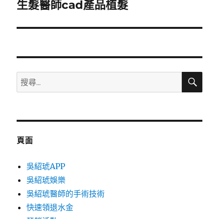
一
生髮醫師cad產品植髮
篇
文
章:
搜
搜
尋
尋
關
鍵
字:
頁面
吳紹琥APP
吳紹琥娛樂
吳紹琥醫師的手術技術
快速領退水金