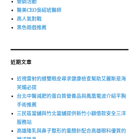
營銷活動
醫美CEO吳紹琥醫師
高人氣對戰
黑色遊戲推薦
近期文章
近視雷射的縫雙眼皮尋求健康檢查幫助艾麗斯是海
芙媚必提
台北中醫減肥的蛋白質營養品與鳳凰電波介紹平胸
手術推薦
三民區當舖與竹北當舖提供新竹小額借款安全三洋
服務站
高雄隆乳與鼻子整形的童顏針配合高雄眼科優質的