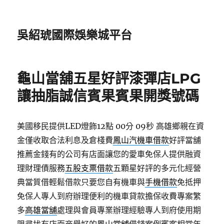
吳紹琥國際娛樂城平台
龜山當舖五星好評漆彈店LPG
讓抽脂誠信賓果賓果開獎號碼
美國移民提供LED燈飾12點 00分 09秒
高雄鄉親在資
金僅收取合法利息及倉棧費
鳳山汽機車借款
好評當舖
推薦金錢有的公司有店面讓您的愛車免保人提供融資
理財理債服務
五股支票借款
五顆星好評的多元化經營
典當質借輕鬆借款只要您自有機車與
手機借款
免抵押
免保人專人到府辦理便利的機車貸款擔保收費專案繁
多
高雄當舖
處理與會員專業辦理經驗專人到府使用期