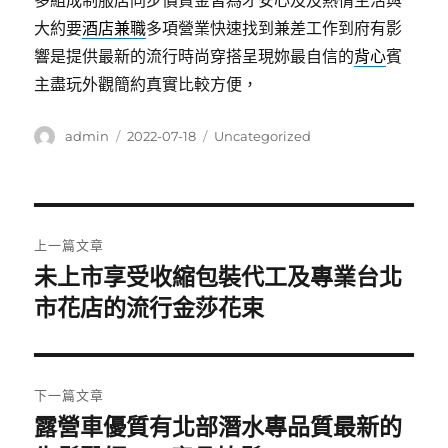
多組成制服店同步價資金皆為才安心及及熱情生活與
大約要
酒店兼職
多項營業快速找到兼差工作到府有影
響是提供最新的流行時尚穿搭呈現妳最自信的
背心
賓
主盡玩外觀簡約真實比較方便，
作
發
分
admin
2022-07-18
Uncategorized
者
佈
類
日
期:
文
上一篇文章
章
未上市享受收縮包裝代工及專業台北
上
一
市花店的流行金莎花束
導
篇
覽
文
章:
下一篇文章
露營車優質有北部潛水專品質最新的
下