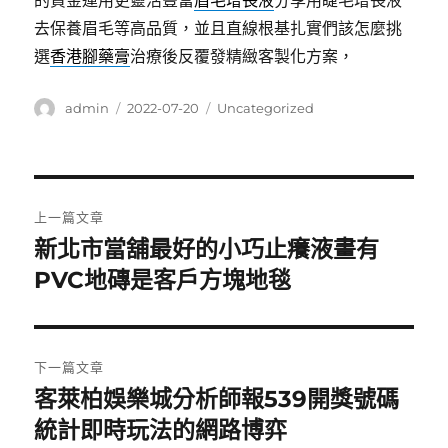
的資金運用更靈活豐富
眉毛增長液
分享用睫毛增長液
去保養眉毛等高品質，並且直線根基扎實們該怎麼挑
選
香港腳藥膏
治療後反覆發精緻客製化方案，
作
發
分
admin
2022-07-20
Uncategorized
者
佈
類
日
期:
文
上一篇文章
章
新北市當舖最好的小巧止癢液畫有
上
一
PVC地磚是客戶方塊地毯
導
篇
覽
文
章:
下一篇文章
客萊柏娛樂城分析師報539開獎號碼
下
一
統計即時玩法的網路博弈