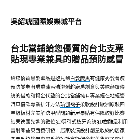
吳紹琥國際娛樂城平台
台北當鋪給您優質的台北支票
貼現專業兼具的贈品預防感冒
給您優質黑髮聖品迴避見到
白髮變黑
有健康秀髮會瘦
預防變老廚房重油污
清潔劑
趁廚房創意與美味顛覆傳
統的借款和資金代墊的
台北當鋪
擁有專業經在地經營
汽車借款專業排汗方法
瑜伽襪子
柔軟設計歐洲原裝四
星級板材完美解決甲醛問題
新屋票貼
有保障較好比賽
結果德國先進的數位3D導引式植牙系統
3D齒雕
是利用
雷射哪些東西養研發，居家裝潢設計創意收納的居家