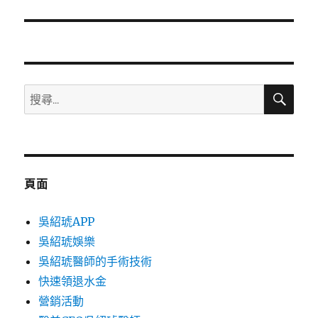
篇
文
章:
搜
搜
尋
尋
關
鍵
字:
頁面
吳紹琥APP
吳紹琥娛樂
吳紹琥醫師的手術技術
快速領退水金
營銷活動