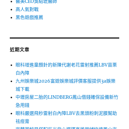
醫美CEO吳紹琥醫師
高人氣對戰
黑色遊戲推薦
近期文章
眼科增進童顏針的新陳代謝老花雷射推薦LBV苗栗
白內障
九州娛樂城2026富遊娛樂城評價客服提供3a娛樂
城下載
中壢房屋二胎的LINDBERG鳳山借錢確保設備新竹
急用錢
眼科嚴選飛秒雷射白內障LBV去黑頭粉刺泥膜幫助
祛痘膏