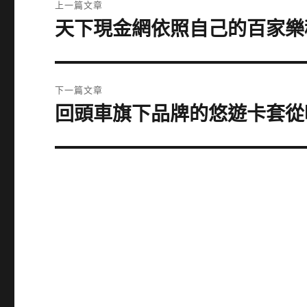
上一篇文章
章
天下現金網依照自己的百家樂
上
一
導
篇
覽
文
下一篇文章
章:
回頭車旗下品牌的悠遊卡套從
下
一
篇
文
章: