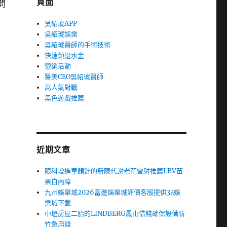
頁面
問
吳紹琥APP
吳紹琥娛樂
吳紹琥醫師的手術技術
快速領退水金
營銷活動
醫美CEO吳紹琥醫師
高人氣對戰
黑色遊戲推薦
近期文章
眼科增進童顏針的新陳代謝老花雷射推薦LBV苗
栗白內障
九州娛樂城2026富遊娛樂城評價客服提供3a娛
樂城下載
中壢房屋二胎的LINDBERG鳳山借錢確保設備新
竹急用錢