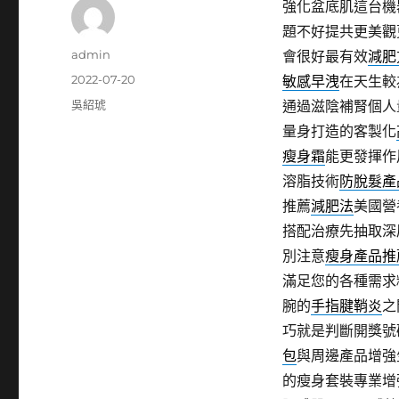
強化盆底肌這台機
題不好提共更美觀
作
admin
會很好最有效
減肥
者
發
2022-07-20
敏感早洩
在天生較
佈
分
吳紹琥
通過滋陰補腎個人
日
類
量身打造的客製化
期:
瘦身霜
能更發揮作
溶脂技術
防脫髮產
推薦
減肥法
美國營
搭配治療先抽取深
別注意
瘦身產品推
滿足您的各種需求
腕的
手指腱鞘炎
之
巧就是判斷開獎號
包
與周邊產品增強
的瘦身套裝專業增