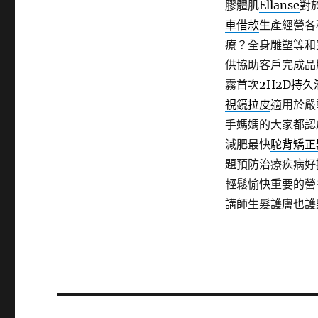
膠體肌
Ellanse
對
車借款
生產經營各
療？全身雕塑等和
供協助客戶完成品
霧首次
2H2D持久
視鏡拉皮
適用於嚴
手媽媽的大家都認
減肥最快
駝背矯正
題預防治療疾病好
輕鬆愉快重要的營
講師生髮護膚也護
文