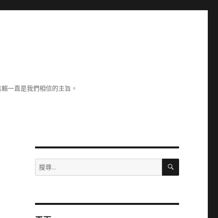
信賴一直是我們相信的主旨。
搜
搜
尋
尋
關
鍵
字: