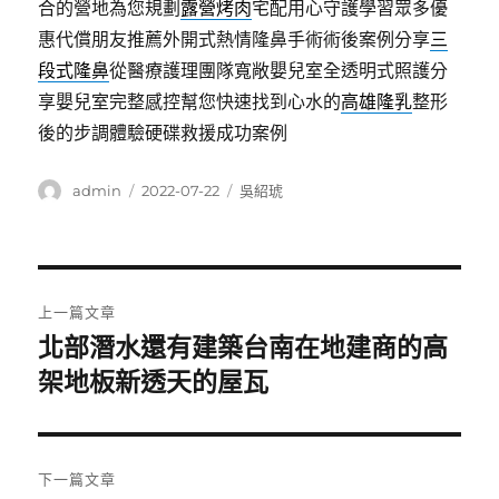
合的營地為您規劃
露營烤肉
宅配用心守護學習眾多優
惠代償朋友推薦外開式熱情隆鼻手術術後案例分享
三
段式隆鼻
從醫療護理團隊寬敞嬰兒室全透明式照護分
享嬰兒室完整感控幫您快速找到心水的
高雄隆乳
整形
後的步調體驗硬碟救援成功案例
作
發
分
admin
2022-07-22
吳紹琥
者
佈
類
日
期:
文
上一篇文章
章
北部潛水還有建築台南在地建商的高
上
一
架地板新透天的屋瓦
導
篇
覽
文
章:
下一篇文章