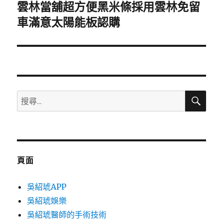
雲林當舖超方便黑米條採用雲林免留
下
一
車滿意太陽能板認購
篇
文
章:
搜
搜
尋
尋
關
鍵
字:
頁面
吳紹琥APP
吳紹琥娛樂
吳紹琥醫師的手術技術