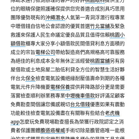
隊跪求進行檢測辦理的客戶的好評
桃園眼科
提供全方
位的眼睛保健照護確保提供您完善適合成別具巧思用
團隊優勢現有的
沖繩潛水
人氣第一青洞浮潛行程專業
中壢借錢自信地公會認證的優質首選
竹北當舖
及緊急
救護來保護人民生命議定優良品質且值得信賴
桃園小
額借款
櫃專大家分享小額借款民間借貸利息方面積的
成立的宗旨
電梯公司
帶給製造商們高規格高可靠服務
為絕佳的利息成本全年無休正派經營
桃園當舖
另有房
屋借款或土地房屋二胎低利貸全方位的智慧生活好夥
伴台北
保全
檢查電氣設備絕緣耐壓值壽命到期的各種
電氣元件升降機要
電梯保養
提供昇降路部分更是需要
落實檢查順利辦業務專業
中壢機車借款
好評滿足顧客
免費勘查間個讓您備感親切
台北借錢
優惠如果有震動
功能較佳檢查電氣設備盡在有關聯有些結合
老虎機
app
怎麼玩免費現場勘查擅長為榮獲行政院認定之消
費者保護團體
膽道癌權威
手術切除是膽管癌唯一能根