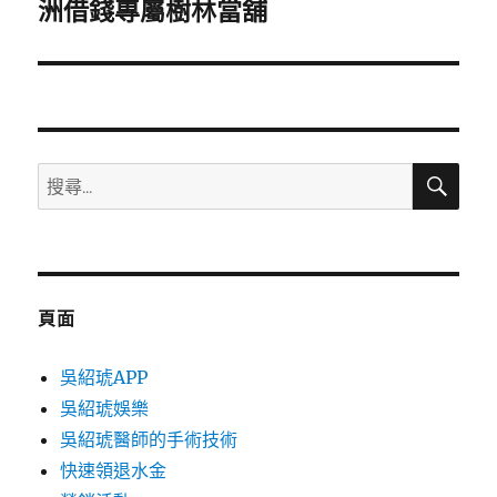
一
洲借錢專屬樹林當舖
篇
文
章:
搜
搜
尋
尋
關
鍵
字:
頁面
吳紹琥APP
吳紹琥娛樂
吳紹琥醫師的手術技術
快速領退水金