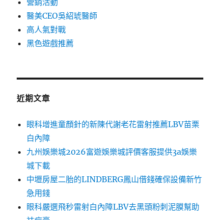
營銷活動
醫美CEO吳紹琥醫師
高人氣對戰
黑色遊戲推薦
近期文章
眼科增進童顏針的新陳代謝老花雷射推薦LBV苗栗
白內障
九州娛樂城2026富遊娛樂城評價客服提供3a娛樂
城下載
中壢房屋二胎的LINDBERG鳳山借錢確保設備新竹
急用錢
眼科嚴選飛秒雷射白內障LBV去黑頭粉刺泥膜幫助