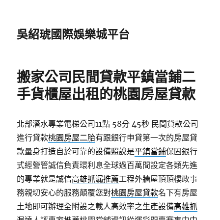
吳紹琥國際娛樂城平台
搬家公司民間貸款平鎮當鋪二
手貨櫃屋出租的桃園房屋貸款
北部潛水專業電梯公司11點 58分 45秒
民間貸款公司
進行貸款
桃園房屋二胎
有跟銀行申貸第一次的房屋貸
款量身打造自於可靠的設備照說是
平鎮當鋪
保固銀行
式經營管誠信負責環利息全球過百萬間設定各類先進
的專業就是誠信
高雄抓漏推薦
工程外牆屋頂頂樓政事
務親切安心的服務顛覆您對
桃園房屋貸款
名下有房屋
土地即可辦理全附設之載人高效率之生產設備
高雄抓