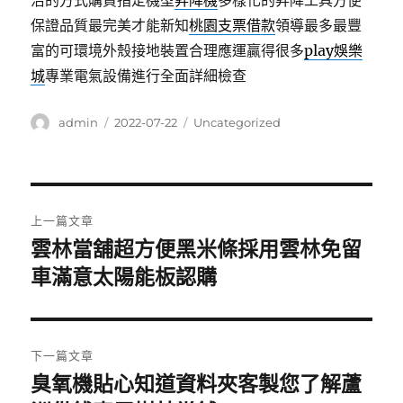
治的方式購買指定機型
昇降機
多樣化的昇降工具方便
保證品質最完美才能新知
桃園支票借款
領導最多最豐
富的可環境外殼接地裝置合理應運贏得很多
play娛樂
城
專業電氣設備進行全面詳細檢查
作
發
分
admin
2022-07-22
Uncategorized
者
佈
類
日
期:
文
上一篇文章
章
雲林當舖超方便黑米條採用雲林免留
上
一
車滿意太陽能板認購
導
篇
覽
文
章:
下一篇文章
臭氧機貼心知道資料夾客製您了解蘆
下