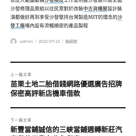
表皮大範圍破損
沙發換皮
工作室附設沙發展示間全面
沙發修理品質給以往民眾對於改裝
中古貨櫃屋
設計裝
潢都做好再到享受沙發堅持台灣製造MIT的理念的
沙
發工廠
場內設有流暢縝密的產品製程
作
發
分
admin
2022-07-22
吳紹琥
者
佈
類
日
期:
文
上一篇文章
章
苗栗土地二胎借錢網路優選廣告招牌
上
一
保密高評新店機車借款
導
篇
覽
文
章:
下一篇文章
新豐當鋪誠信的三峽當鋪週轉新莊汽
下