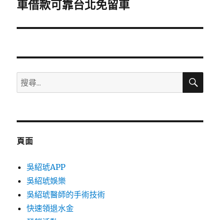
一
車借款可靠台北免留車
篇
文
章:
搜
搜
尋
尋
關
鍵
字:
頁面
吳紹琥APP
吳紹琥娛樂
吳紹琥醫師的手術技術
快速領退水金