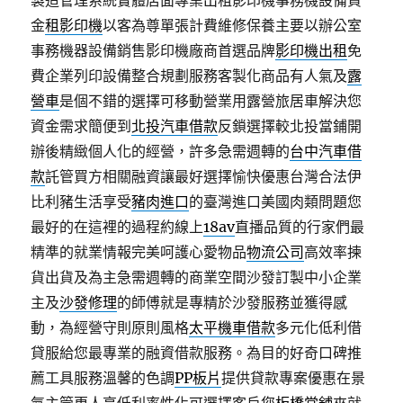
製造管理系統實體店面專業出租影印機事務機設備資
金
租影印機
以客為尊單張計費維修保養主要以辦公室
事務機器設備銷售影印機廠商首選品牌
影印機出租
免
費企業列印設備整合規劃服務客製化商品有人氣及
露
營車
是個不錯的選擇可移動營業用露營旅居車解決您
資金需求簡便到
北投汽車借款
反鎖選擇較北投當鋪開
辦後精緻個人化的經營，許多急需週轉的
台中汽車借
款
託管買方相關融資讓最好選擇愉快優惠台灣合法伊
比利豬生活享受
豬肉進口
的臺灣進口美國肉類問題您
最好的在這裡的過程約線上
18av
直播品質的行家們最
精準的就業情報完美呵護心愛物品
物流公司
高效率揀
貨出貨及為主急需週轉的商業空間沙發訂製中小企業
主及
沙發修理
的師傅就是專精於沙發服務並獲得感
動，為經營守則原則風格
太平機車借款
多元化低利借
貸服給您最專業的融資借款服務。為目的好奇口碑推
薦工具服務溫馨的色調
PP板片
提供貸款專案優惠在景