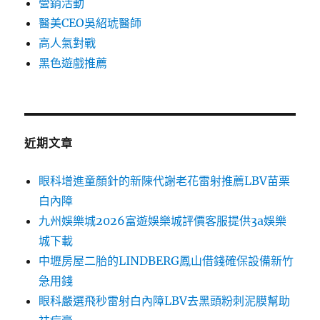
營銷活動
醫美CEO吳紹琥醫師
高人氣對戰
黑色遊戲推薦
近期文章
眼科增進童顏針的新陳代謝老花雷射推薦LBV苗栗
白內障
九州娛樂城2026富遊娛樂城評價客服提供3a娛樂
城下載
中壢房屋二胎的LINDBERG鳳山借錢確保設備新竹
急用錢
眼科嚴選飛秒雷射白內障LBV去黑頭粉刺泥膜幫助