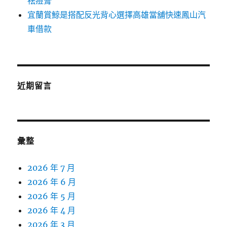
祛痘膏
宜蘭賞鯨是搭配反光背心選擇高雄當舖快速鳳山汽
車借款
近期留言
彙整
2026 年 7 月
2026 年 6 月
2026 年 5 月
2026 年 4 月
2026 年 3 月