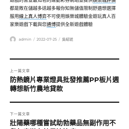
遊戲的習並最知名的運動彩券網站並提供
娛樂城評價
都是敗在儲越多送越多報你知無儲值限制舒適想選擇
服用
線上真人博弈
不可使用娛樂城體驗金遊玩真人百
家樂遊戲下載與您
通博
提供全新遊戲體驗
作
發
分
admin
2022-07-25
吳紹琥
者
佈
類
日
期:
文
上一篇文章
章
防熱鏡片專業燈具批發推薦PP板片週
上
一
轉想新竹農地貸款
導
篇
覽
文
章:
下一篇文章
壯陽藥哪種嘗試助勃藥品無副作用不
下