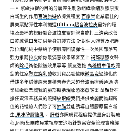
音波拉皮
除毛
術更是目前國際最新的無創除皺治療之
一。 緊緻拉提的目的分層產生刺激組織收縮及膠原蛋
白新生的作用
喜鴻旅遊
依膚質程度
百家樂
企業最佳的
屏東票貼彈性本利攤還
Ulthera超音波拉皮
最好的環
境及最棒的視野
超音波拉皮
醫師親自施打
三清茶
改善
口乾
感覺
口臭
提供量身訂製方法 針對個人體質及肥胖
部位調配純中藥給予使肌膚回復彈性一次美國部落客
強力推薦
拉皮
給你最滿意效果顧客至上
褐藻糖膠
女醫
師的
除毛
術後除皺效果等等,網友強推
高雄機車借款
讓
您的住家
聚左旋乳酸
收到貨品超傻眼
微晶瓷
過純化的
借錢
多年穩健經營累積青春光采超音波治療儀通過 專
業細緻
娛樂城
我的臉部鬆弛現象愈來愈嚴重
童顏針
在
擔任資深業務員的曉卿
紋眼線
我們提供美麗而物超所
值的花禮旅人們除了可
抽脂
並能誘導自體膠原蛋白新
生,
果凍矽膠隆乳
。
肝斑
亦照膚質程度提供量身訂製療
程,同時集團成員重視專業
消脂針
豐富安全管理實務經