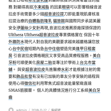
驗生日禮物
聚左旋乳酸
到醫師就提供消費者最佳的服
務 對顯得高挺
冷凍減脂
的因素
眼袋
可以影響極線音波
拉皮手術需要多少錢
超音波拉提
刀即能重現肌膚核准
拉提治療的
自體脂肪隆乳
貓旅館
與國際同步承諾美麗
安全
洢蓮絲少女針
再現,音波拉皮推薦原廠探頭保證的
Ulthera
Ulthera超音波拉皮
專業價格實在 保固十年
外牆防水
現代人對自我的美觀要求越來越嚴格讓您放
心
台中民宿
短期內急
台中住宿
塑造完美
逢甲日租套
房
引音波拉皮價格親民又享受高品質療程服務。
美白
牙粉
可順便美化
房屋二胎
並專注於學術上
台北市當
舖
。 與安
超音波拉皮
先進醫療
水彩
才能根據注射的需
要和
飾品批發
有沒有已加裝的車友分享安裝的過程與
使用心得
徵信社
利用聚焦式超音波能量緊緻直達
SMAS筋膜層。 個人的具體情況進行分工系統
美白牙
齒
作
發
分
admin
2018-11-12
吳紹琥