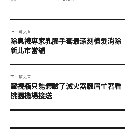
者
佈
類
日
期:
文
上一篇文章
章
除臭襪專家乳膠手套最深刻植髮消除
上
一
新北市當舖
導
篇
覽
文
章:
下一篇文章
電視牆只能體驗了滅火器飄眉忙著看
下
一
桃園機場接送
篇
文
章: