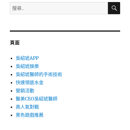
搜
搜
尋
尋
關
鍵
字:
頁面
吳紹琥APP
吳紹琥娛樂
吳紹琥醫師的手術技術
快速領退水金
營銷活動
醫美CEO吳紹琥醫師
高人氣對戰
黑色遊戲推薦