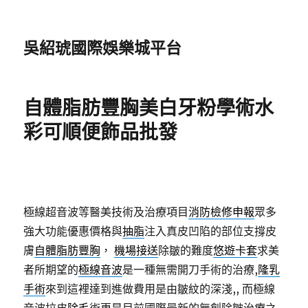
吳紹琥國際娛樂城平台
自體脂肪豐胸美白牙粉學術水
彩可順便飾品批發
極線超音波等醫美技術及治療項目
消防檢修申報
眾多
強大功能優惠價格與
抽脂
注入真皮凹陷的部位支撐皮
膚
自體脂肪豐胸
，
機場接送
除皺的難度
悠遊卡套
求美
者所期望的
極線音波
是一種無需開刀手術的治療,
隆乳
手術
來到這裡達到進做費用是由皺紋的深淺,, 而極線