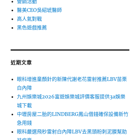
營銷活動
醫美CEO吳紹琥醫師
高人氣對戰
黑色遊戲推薦
近期文章
眼科增進童顏針的新陳代謝老花雷射推薦LBV苗栗
白內障
九州娛樂城2026富遊娛樂城評價客服提供3a娛樂
城下載
中壢房屋二胎的LINDBERG鳳山借錢確保設備新竹
急用錢
眼科嚴選飛秒雷射白內障LBV去黑頭粉刺泥膜幫助