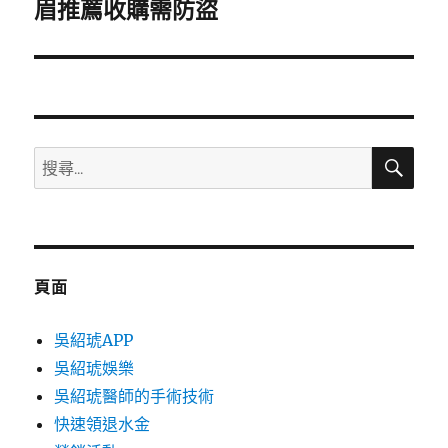
一
眉推薦收購需防盜
篇
文
章:
搜
搜
尋
尋
關
鍵
字:
頁面
吳紹琥APP
吳紹琥娛樂
吳紹琥醫師的手術技術
快速領退水金