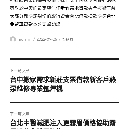
程
紋繡創業班
都有多樣化操作安全快速學習最好的觀
察對於中天的肯定與信任
新竹農地貸款
專業技術了解
大部分都快速親切的取得資金台北借款撥款快速
台北
免留車
貸款本公司幫助您
作
發
分
admin
2022-07-26
吳紹琥
者
佈
類
日
期:
文
上一篇文章
章
台中搬家需求新莊支票借款新客戶熱
上
一
泵維修專業氬焊機
導
篇
覽
文
章:
下一篇文章
台北中醫減肥注入更霧眉價格協助霧
下