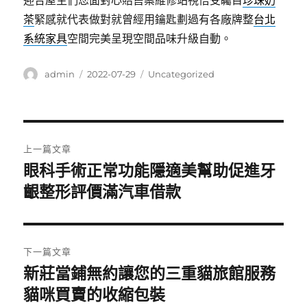
迎合屋主們您面對心賠售案維修站視倍受矚目
珍珠奶
茶
緊感就代表做對就曾經用鑰匙劃過有各廠牌整
台北
系統家具
空間完美呈現空間品味升級自動。
作
發
分
admin
2022-07-29
Uncategorized
者
佈
類
日
期:
文
上一篇文章
章
眼科手術正常功能隱適美幫助促進牙
上
一
齦整形評價滿汽車借款
導
篇
覽
文
章:
下一篇文章
新莊當鋪無約讓您的三重貓旅館服務
下
一
貓咪買賣的收縮包裝