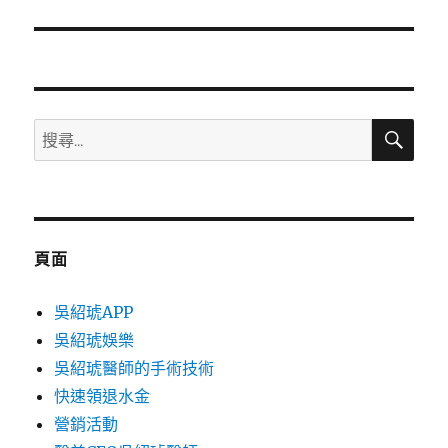
篇
文
章:
搜
搜
尋
尋
關
鍵
字:
頁面
吳紹琥APP
吳紹琥娛樂
吳紹琥醫師的手術技術
快速領退水金
營銷活動