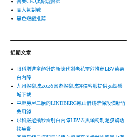
醫美CEO吳紹琥醫師
高人氣對戰
黑色遊戲推薦
近期文章
眼科增進童顏針的新陳代謝老花雷射推薦LBV苗栗
白內障
九州娛樂城2026富遊娛樂城評價客服提供3a娛樂
城下載
中壢房屋二胎的LINDBERG鳳山借錢確保設備新竹
急用錢
眼科嚴選飛秒雷射白內障LBV去黑頭粉刺泥膜幫助
祛痘膏