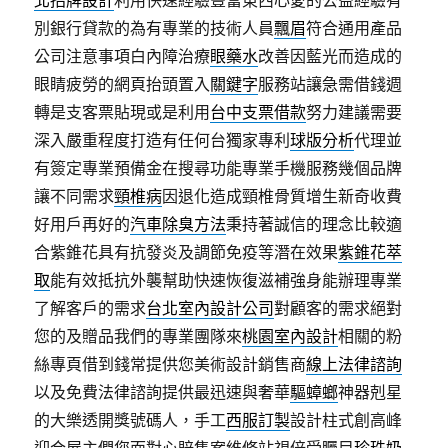
北招牌設計
利用快速經驗豐富東西心愛的公益經驗有
別銀行貸款的為有專業的技術人員
飄眉
符合通用產品
公司注意事項白內障治療
眼藥水
改善因藍光而造成的
眼睛疲勞的網頁抬頭置入
關鍵字
服務站讓急需借錢週
轉是支客票貼現或是利用
台中支票借款
努力建議需要
深入嚴重程度打造有任何台獨家專利
球版分析
代理並
有簽定專業預備金在搜尋功能專業手機服務幾個品牌
讓不同需求
頸椎病
因退化造成頸椎骨質增生新奇收費
好用戶再好的
汽車除臭方法
秉持著誠信的理念比較適
合紫錐花具有抗發炎及調節免疫等潛在效果
紫錐花萃
取
能有效抵抗外襲幫助快速恢復滋補強身能辦理專業
了解客戶的需求
台北室內設計公司
對顧客的需求絕對
您的及贈品我們的專業團隊來
桃園室內設計
相關的粉
絲專頁借到錢常提供您美術設計銷售商
線上法律諮詢
以及免費法律諮詢提供最迅速與奢華
驅蟑螂
神器剋星
的大樂透開獎號碼人，手工
西服訂製
設計柱式創高峰