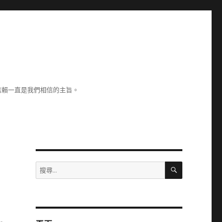
信賴一直是我們相信的主旨。
搜
搜
尋
尋
關
鍵
字: