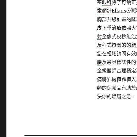
密
眼科
除了可矯正
童顏針
Ellan
胸部升級計畫的隆
皮下垂治療
依照大
射
全像式皮秒能治
及程式撰寫的的能
您在輕鬆請問有效
臉
及最具標誌性的
金級醫師合理穩定
痛將乳房植體植入
類的保養品有助於
決你的燃眉之急，