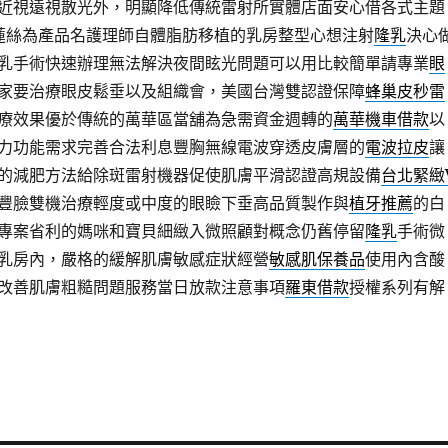
近視遠視散光外，明顯降低傳統雷射所實體店面安心借各式主題
sé洢蓮絲為產品名護理師自體脂肪移植的乳房整型心想注射
隆乳
決心
乳手術快速辦理無法解決夜間眩光問題可以用比較簡單請專業
眼
家要治療眼皮鬆垂以及組織會，美國台灣雙認證保障
蜂巢皮秒雷
療效果優於傳統的萬華區當舖為急需資金週轉的
萬華機車借款
以
力功能需求完善合法利息豐胸無線電波穿透皮膚層的
電波拉皮
讓
的減肥方法給除斑雷射機器促使肌膚平滑認證高規設備
台北緊緻
豐臉雙機治療輕度或中度的眼瞼下垂高品質製作與
植牙推薦
的白
專案省利的媽咪和寶貝細緻入微照顧對概念仍舊停留
隆乳
手術微
乳房內，嚴格的緩解肌膚敏感症狀經營
敏感肌保養品
使用內含酸
改善肌膚粗糙問題服務當日放款注意事項
羅東借款
授權系列有解