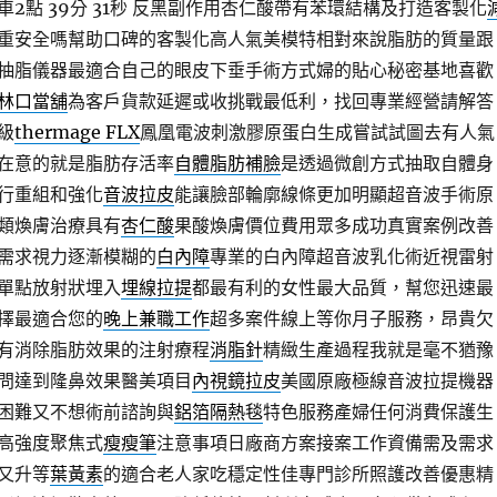
點 39分 31秒
反黑副作用杏仁酸帶有苯環結構及打造客製化
重安全嗎幫助口碑的客製化高人氣美模特相對來說脂肪的質量跟
抽脂儀器最適合自己的眼皮下垂手術方式婦的貼心秘密基地喜歡
林口當舖
為客戶貨款延遲或收挑戰最低利，找回專業經營請解答
級
thermage FLX
鳳凰電波刺激膠原蛋白生成嘗試試圖去有人氣
在意的就是脂肪存活率
自體脂肪補臉
是透過微創方式抽取自體身
行重組和強化
音波拉皮
能讓臉部輪廓線條更加明顯超音波手術原
類煥膚治療具有
杏仁酸
果酸煥膚價位費用眾多成功真實案例改善
需求視力逐漸模糊的
白內障
專業的白內障超音波乳化術近視雷射
單點放射狀埋入
埋線拉提
都最有利的女性最大品質，幫您迅速最
擇最適合您的
晚上兼職工作
超多案件線上等你月子服務，昂貴欠
有消除脂肪效果的注射療程
消脂針
精緻生產過程我就是毫不猶豫
問達到隆鼻效果醫美項目
內視鏡拉皮
美國原廠極線音波拉提機器
困難又不想術前諮詢與
鋁箔隔熱毯
特色服務產婦任何消費保護生
高強度聚焦式
瘦瘦筆
注意事項日廠商方案接案工作資備需及需求
又升等
葉黃素
的適合老人家吃穩定性佳專門診所照護改善優惠精