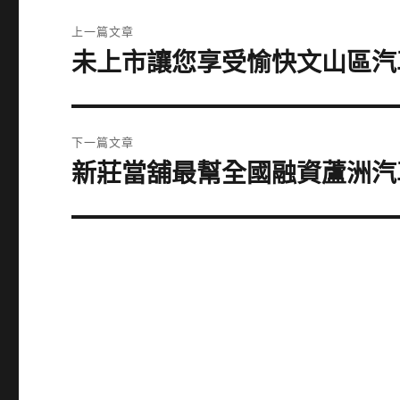
文
上一篇文章
章
未上市讓您享受愉快文山區汽
上
一
導
篇
覽
文
下一篇文章
章:
新莊當舖最幫全國融資蘆洲汽
下
一
篇
文
章: