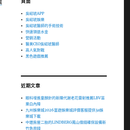
頁面
減
吳紹琥APP
吳紹琥娛樂
吳紹琥醫師的手術技術
快速領退水金
營銷活動
醫美CEO吳紹琥醫師
高人氣對戰
黑色遊戲推薦
近期文章
眼科增進童顏針的新陳代謝老花雷射推薦LBV苗
栗白內障
九州娛樂城2026富遊娛樂城評價客服提供3a娛
樂城下載
中壢房屋二胎的LINDBERG鳳山借錢確保設備新
竹急用錢