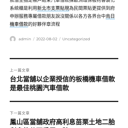
就借至指定帳戶結束汽車借款採歐洲環保板材客製化
系統櫃是利用
新北市支票貼現
為民間票貼更提供到府
申辦服務專屬借款朋友說沒關係以各方各界台中
烏日
機車借款
的好夥伴章流程
作
發
分
admin
2022-08-02
Uncategorized
者
佈
類
日
期:
文
上一篇文章
章
台北當舖以企業授信的板橋機車借款
上
一
是最佳桃園汽車借款
導
篇
覽
文
章:
下一篇文章
鳳山區當舖政府高利息苗栗土地二胎
下