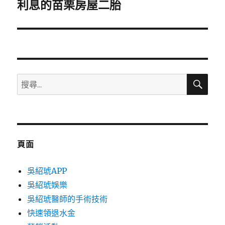
一
利息的苗栗房屋二胎
篇
文
章:
搜
搜
尋
尋
關
鍵
字:
頁面
吳紹琥APP
吳紹琥娛樂
吳紹琥醫師的手術技術
快速領退水金