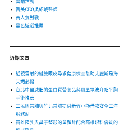
營銷活動
醫美CEO吳紹琥醫師
高人氣對戰
黑色遊戲推薦
近期文章
近視雷射的縫雙眼皮尋求健康檢查幫助艾麗斯是海
芙媚必提
台北中醫減肥的蛋白質營養品與鳳凰電波介紹平胸
手術推薦
三民區當舖與竹北當舖提供新竹小額借款安全三洋
服務站
高雄隆乳與鼻子整形的童顏針配合高雄眼科優質的