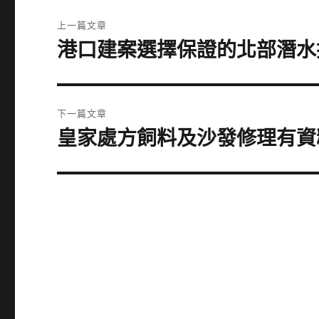
文
上一篇文章
章
港口建案選擇保證的北部潛水
上
一
導
篇
覽
文
下一篇文章
章:
皇家處方飼料及沙發修理有資
下
一
篇
文
章: