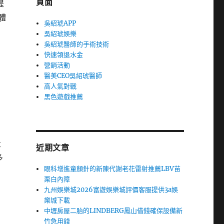
頁面
提
體
吳紹琥APP
吳紹琥娛樂
吳紹琥醫師的手術技術
快速領退水金
營銷活動
醫美CEO吳紹琥醫師
高人氣對戰
黑色遊戲推薦
走
近期文章
多
眼科增進童顏針的新陳代謝老花雷射推薦LBV苗
栗白內障
九州娛樂城2026富遊娛樂城評價客服提供3a娛
樂城下載
中壢房屋二胎的LINDBERG鳳山借錢確保設備新
竹急用錢