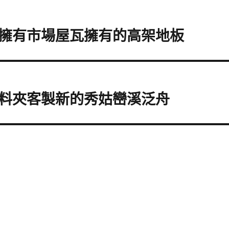
擁有市場屋瓦擁有的高架地板
料夾客製新的秀姑巒溪泛舟