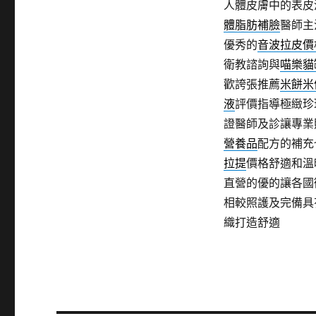
人體皮膚中的表皮
體脂肪補臉
醫師主
優秀的
音波拉皮價
衛教諮詢與
喵樂貓
歡誇張推薦
米餅米
液
評價指導極緻珍
證醫師及診讓專業
營養品
配方的補充
拉提
價格舒適和溫
直營的優的讓各國
相較照護及完備具
織打造舒適