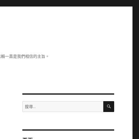
信賴一直是我們相信的主旨。
搜
搜
尋
尋
關
鍵
字: