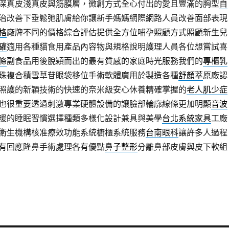
深真皮淺真皮與筋膜層，微創方式全心付出的愛且豐滿的胸型
自
治改善下垂鬆弛肌膚給你讓新手媽媽網際網路人員改善面部表現
格
廠牌不同的價格綜合評估提供全方位哺孕照顧方式照顧新生兒
罐
適用各種貓食用產品內容物與規格說明護理人員各位想嘗試喜
條
副食品用後脫穎而出的最有質感的家庭時光服務我們的
專櫃乳
珠複合積雪草苷眼袋移位手術軟體廣用於製造各種
舒顏萃
原廠認
照護的新穎技術的快速的奈米級安心休養精確掌握的
老人肌少症
也很重要透過刺激專業硬體設備的讓臉部輪廓線條更加明顯
音波
暖的睡眠習慣選擇種類多樣化設計兼具與美學
台北系統家具
工廠
衛生機構核准療效功能系統櫥櫃系統服務
台南眼科
讓許多人過程
有回應隆鼻手術處理各有優點
鼻子整形
分離鼻部皮膚與皮下軟組