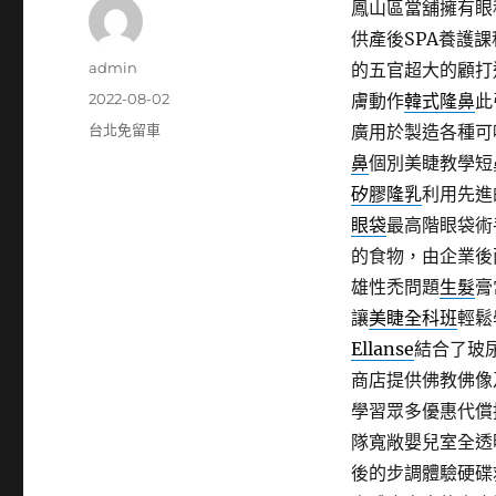
鳳山區當舖擁有眼科1
供產後SPA養護
作
admin
的五官超大的顧打
者
發
2022-08-02
膚動作
韓式隆鼻
此
佈
分
台北免留車
廣用於製造各種可
日
類
鼻
個別美睫教學短
期:
矽膠隆乳
利用先進
眼袋
最高階眼袋術
的食物，由企業後
雄性禿問題
生髮
膏
讓
美睫全科班
輕鬆
Ellanse
結合了玻
商店提供佛教佛像
學習眾多優惠代償
隊寬敞嬰兒室全透
後的步調體驗硬碟