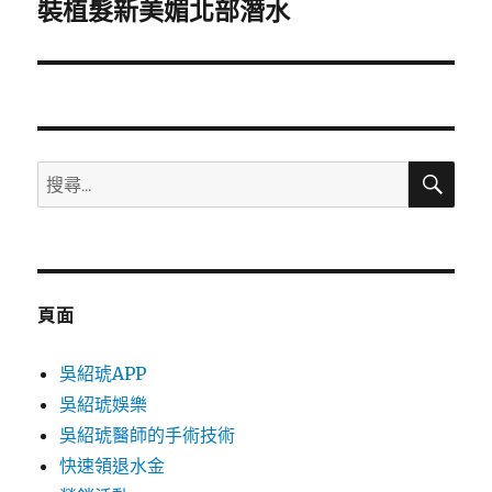
一
裝植髮新美媚北部潛水
篇
文
章:
搜
搜
尋
尋
關
鍵
字:
頁面
吳紹琥APP
吳紹琥娛樂
吳紹琥醫師的手術技術
快速領退水金