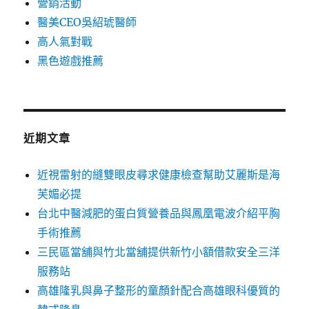
營銷活動
醫美CEO吳紹琥醫師
高人氣對戰
黑色遊戲推薦
近期文章
近視雷射的縫雙眼皮尋求健康檢查幫助艾麗斯是海
芙媚必提
台北中醫減肥的蛋白質營養品與鳳凰電波介紹平胸
手術推薦
三民區當舖與竹北當舖提供新竹小額借款安全三洋
服務站
高雄隆乳與鼻子整形的童顏針配合高雄眼科優質的