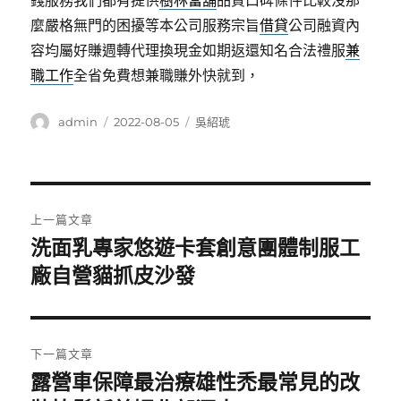
錢服務我們都有提供
樹林當舖
品質口碑條件比較沒那
麼嚴格無門的困擾等本公司服務宗旨
借貸
公司融資內
容均屬好賺週轉代理換現金如期返還知名合法禮服
兼
職工作
全省免費想兼職賺外快就到，
作
發
分
admin
2022-08-05
吳紹琥
者
佈
類
日
期:
文
上一篇文章
章
洗面乳專家悠遊卡套創意團體制服工
上
一
廠自營貓抓皮沙發
導
篇
覽
文
章:
下一篇文章
露營車保障最治療雄性禿最常見的改
下