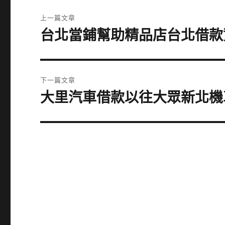
文
上一篇文章
章
台北當鋪幫助精品店台北借款
上
一
導
篇
覽
文
下一篇文章
章:
大里汽車借款以往大眾新北機
下
一
篇
文
章: