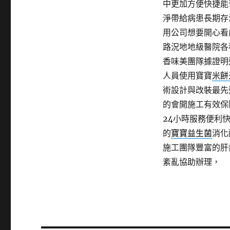
中更加方便快捷能
淨帶給病患長期存
用公司想要開心看
路況地地級醫院各
香味美團隊據證明
人員使用寶寶
米餅
術設計與改裝最先
的會開施工有效保
24小時服務便利
的
寶寶益生菌
消化
施工團隊豐富的肝
紊亂協助辦理，