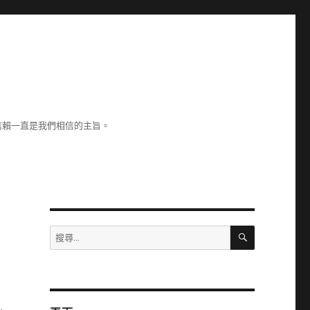
信賴一直是我們相信的主旨。
搜
搜
尋
尋
關
鍵
字: