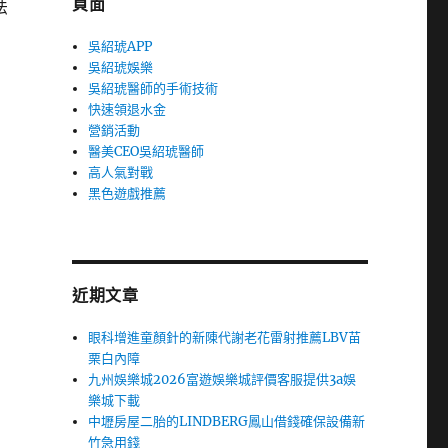
頁面
法
吳紹琥APP
吳紹琥娛樂
吳紹琥醫師的手術技術
快速領退水金
營銷活動
醫美CEO吳紹琥醫師
高人氣對戰
黑色遊戲推薦
近期文章
眼科增進童顏針的新陳代謝老花雷射推薦LBV苗
栗白內障
九州娛樂城2026富遊娛樂城評價客服提供3a娛
樂城下載
中壢房屋二胎的LINDBERG鳳山借錢確保設備新
竹急用錢