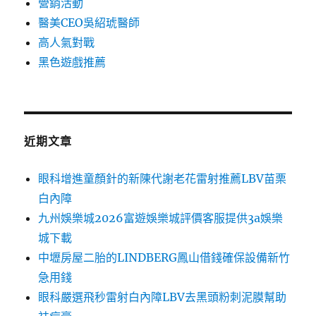
營銷活動
醫美CEO吳紹琥醫師
高人氣對戰
黑色遊戲推薦
近期文章
眼科增進童顏針的新陳代謝老花雷射推薦LBV苗栗
白內障
九州娛樂城2026富遊娛樂城評價客服提供3a娛樂
城下載
中壢房屋二胎的LINDBERG鳳山借錢確保設備新竹
急用錢
眼科嚴選飛秒雷射白內障LBV去黑頭粉刺泥膜幫助