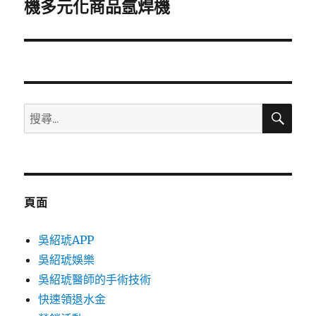
一
機多元化商品氬焊機
篇
文
章:
搜
搜
尋
尋
關
鍵
字:
頁面
吳紹琥APP
吳紹琥娛樂
吳紹琥醫師的手術技術
快速領退水金