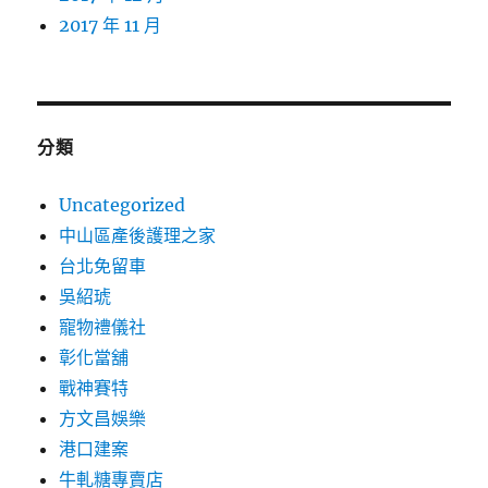
2017 年 11 月
分類
Uncategorized
中山區產後護理之家
台北免留車
吳紹琥
寵物禮儀社
彰化當舖
戰神賽特
方文昌娛樂
港口建案
牛軋糖專賣店