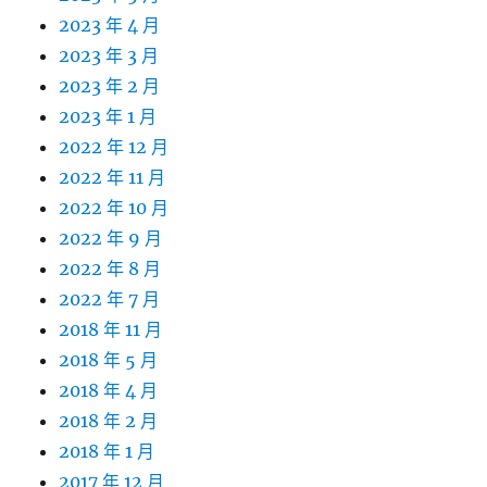
2023 年 4 月
2023 年 3 月
2023 年 2 月
2023 年 1 月
2022 年 12 月
2022 年 11 月
2022 年 10 月
2022 年 9 月
2022 年 8 月
2022 年 7 月
2018 年 11 月
2018 年 5 月
2018 年 4 月
2018 年 2 月
2018 年 1 月
2017 年 12 月