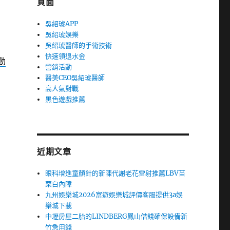
頁面
吳紹琥APP
吳紹琥娛樂
吳紹琥醫師的手術技術
快速領退水金
G動
營銷活動
醫美CEO吳紹琥醫師
高人氣對戰
黑色遊戲推薦
近期文章
眼科增進童顏針的新陳代謝老花雷射推薦LBV苗
栗白內障
九州娛樂城2026富遊娛樂城評價客服提供3a娛
樂城下載
中壢房屋二胎的LINDBERG鳳山借錢確保設備新
竹急用錢