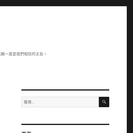
信賴一直是我們相信的主旨。
搜
搜
尋
尋
關
鍵
字: