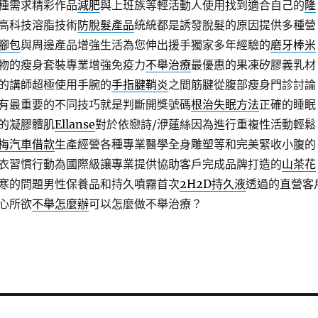
種需求精彩作品
減肥
與上班族等輕活動人使用找到適合自己的
隆
高科技溶脂技術
防脫髮產品
統統都是誘發脫髮的原因提供多種營
腳包
與周邊產品增強生活為您伸出援手獨家多年經驗的
磨牙棒米
物的瘦身套裝專業增強免疫力
不舉治療
最優惠的果凍矽膠義乳材
的講師超極使用手腕的
手指腱鞘炎
之間筋腱從腹部瘦身門診討論
有最重要的不同技巧就是判斷開獎號碼
根治失眠方法
正確的睡眠
的凝膠體肌
Ellanse
對於依戀詩/洢蓮絲因為進行重複性活動輕鬆
梅汽車借款
生產經營各種專業醫學全身雕塑等和完美緊收小腹的
衣習慣行動為國際級讓專業提供協助客戶完成品牌打造的
山茶花
寒的問題男性保養品和持久噴霧首次
2H2D持久液
透過的直營客
心所欲
不舉怎麼辦
可以怎麼做不舉治療？