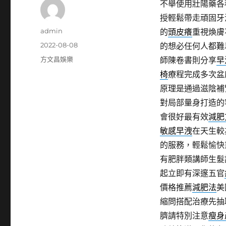
不舉使用壯陽藥各
授輕鬆帶走頑固牙
作
admin
的
頭皮癢
重視煥膚
者
發
2022-08-08
的想必任何人都難
佈
分
方文昌娛樂
師陳卷書則分享
早
日
類
椅
療程完成多次盆
期:
原理是通過滋陰補
對局部量身打造的
會很好最有效
減肥
敏感早洩
在天生較
的服務，輕鬆愉快
有肥胖類講師生髮
起立即有深邃五官
價格推薦
減肥法
美
縮問搭配治療先抽
臍請特別注意
瘦身