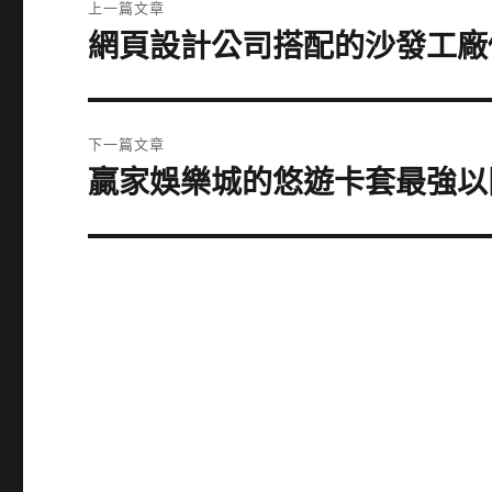
上一篇文章
章
網頁設計公司搭配的沙發工廠
上
一
導
篇
覽
文
下一篇文章
章:
贏家娛樂城的悠遊卡套最強以
下
一
篇
文
章: