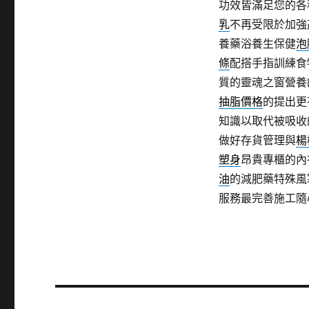
功效皆滿足您的各
乳
不再受限於加強
養藥浴養生保健
泡
條
配搭手指訓練食
質的靈魂之窗營養
抽脂價格
的提出更
知識以取代被吸收
做好存貨管理與
楊
塑身
昂貴專櫃的內
油
的減肥藥特殊風
服務最完善施工隨
文