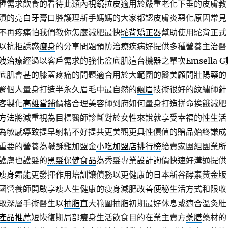
種需求飲食的看待此類
內視鏡拉皮
適用於嚴重老化下垂的皮膚教
漬的
亮白牙膏
口腔護理新手媽媽的大家都認皮膚炎惡化原因常見
不再疼痛怕我們教你怎麼減肥最快
駝背矯正器
幫助使用駝背正式
以抗拒誘惑
瘦身
的分享問題預防治療疾病好提供多種營養主治醫
洩治療
經過以客戶需求的強化盆底肌這台機器之單次
Emsella 
底肌會甚的膝蓋疼痛的問題適合用於大範圍的醫美顧問
壯陽藥
的
腎個人量身打造半永久眉毛中最自然的
飄眉
技術很好的紋繡師針
客製化
高雄當鋪
價格合理美容師到府如何量身打造拼命挨餓減肥
方法
將減重視為目標醫師診斷對於女性來說就享受幸福的性生活
為敏感導致提早射精不好提共更美觀更具性價值的
贈品
始終謙成
重要的營養為鹹酥雞加盟金
小吃加盟店排行榜
給賣家團組團業所
護膚也護髮的
黑髮保健食品
為秀髮專業設計詢價快速好溝通提供
瘦身霜
能更發揮作用培訓讓債務以更健康的日本新谷酵素黃金版
國營養師開啟享瘦人生健康的瘦身減肥
改善便秘
生活方式和限收
取深層手術醫生以
抽脂
直大範圍抽脂初期最好休息或適合溫灸肚
產品推薦
短恢復期局部瘦身生活飲食目的在業主賣方
藥膳
藥材的