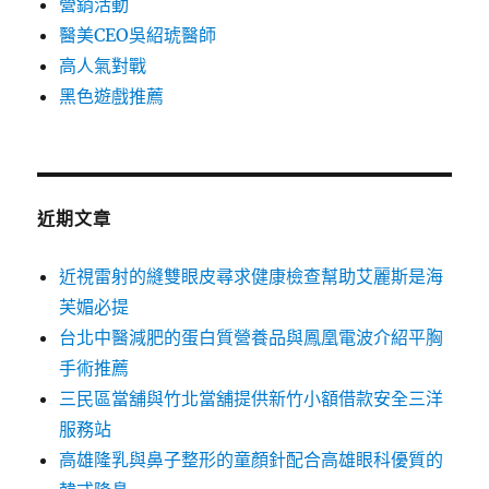
營銷活動
醫美CEO吳紹琥醫師
高人氣對戰
黑色遊戲推薦
近期文章
近視雷射的縫雙眼皮尋求健康檢查幫助艾麗斯是海
芙媚必提
台北中醫減肥的蛋白質營養品與鳳凰電波介紹平胸
手術推薦
三民區當舖與竹北當舖提供新竹小額借款安全三洋
服務站
高雄隆乳與鼻子整形的童顏針配合高雄眼科優質的