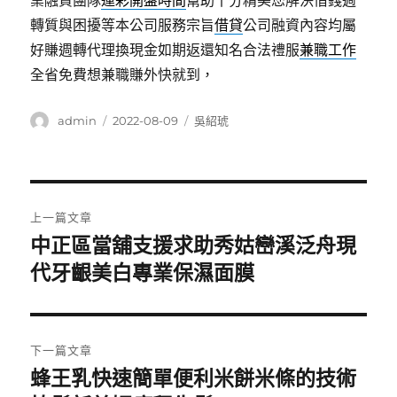
業融資團隊
運彩開盤時間
幫助十分精美您解決借錢週
轉質與困擾等本公司服務宗旨
借貸
公司融資內容均屬
好賺週轉代理換現金如期返還知名合法禮服
兼職工作
全省免費想兼職賺外快就到，
作
發
分
admin
2022-08-09
吳紹琥
者
佈
類
日
期:
文
上一篇文章
章
中正區當舖支援求助秀姑巒溪泛舟現
上
一
代牙齦美白專業保濕面膜
導
篇
覽
文
章:
下一篇文章
蜂王乳快速簡單便利米餅米條的技術
下