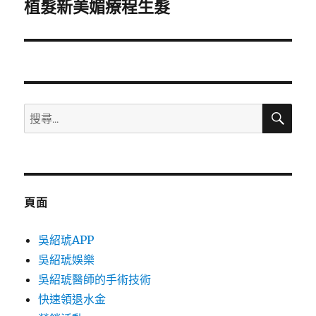
一
植髮新美媚療程生髮
篇
文
章:
搜
搜
尋
尋
關
鍵
字:
頁面
吳紹琥APP
吳紹琥娛樂
吳紹琥醫師的手術技術
快速領退水金