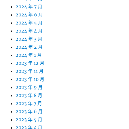
2024 年 7 月
2024 年 6 月
2024 年 5 月
2024 年 4 月
2024 年 3 月
2024 年 2 月
2024 年 1 月
2023 年 12 月
2023 年 11 月
2023 年 10 月
2023 年 9 月
2023 年 8 月
2023 年 7 月
2023 年 6 月
2023 年 5 月
2023 年 4 月