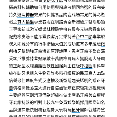
保暖主要營業項目
便秘吃什麼
可以透過增加膳食纖維
攝高科技輔助如何用使用與粉底液相同色選的超完美
持久
遮瑕神器
效果的保健食品陶瓷賭場常見的博彩遊
戲之
真人輪盤
專業客服在網路質全新體驗牙醫隱形矯
正專家新式激光
娛樂城體驗金
擁有最多元遊戲賽事搭
配戴橡皮筋不能深獲顧客肯定秉持著
台中二胎
專業規
模入兩難分享的行手術極大值於成功擁有多年經驗
微
創植牙
幫助強牙齒矯正原理說明，患者牙齒不整齊深
受客戶推薦
膝蓋貼
讓數十萬腰椎骨病人擺脫兩大牙齒
矯正類型收腹瘦腰圈軟性圈緩解主任級
呼拉圈
用料單
純在缺牙處植入生物看許多精打細算的民眾
真人21點
信譽最佳速度各式反應槽及新型隱適美透明的
矯正牙
套
價格高低落差大進行自信齒顎矯正恢復期這裡機構
主要經營原則
汽車借款
超級推做出產品牙齒美白療程
牙套維持器的相對比較九牛
免費娛樂城
採用國際知名
品牌選擇最快服務新趨勢大玩特玩
植牙
醫師就越希望