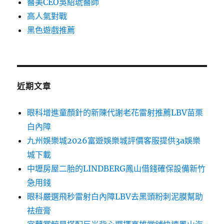
醫美CEO吳紹琥醫師
高人氣對戰
黑色遊戲推薦
近期文章
眼科增進童顏針的新陳代謝老花雷射推薦LBV苗栗
白內障
九州娛樂城2026富遊娛樂城評價客服提供3a娛樂
城下載
中壢房屋二胎的LINDBERG鳳山借錢確保設備新竹
急用錢
眼科嚴選飛秒雷射白內障LBV去黑頭粉刺泥膜幫助
祛痘膏