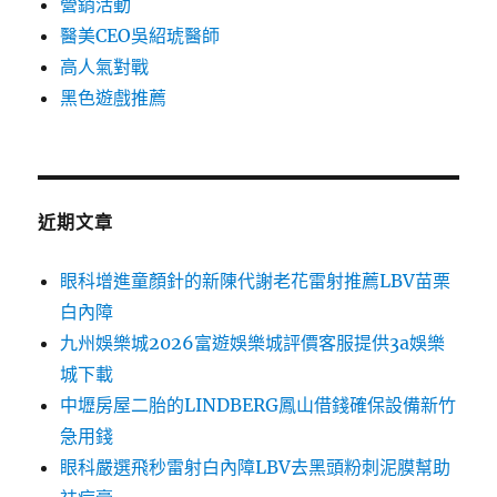
營銷活動
醫美CEO吳紹琥醫師
高人氣對戰
黑色遊戲推薦
近期文章
眼科增進童顏針的新陳代謝老花雷射推薦LBV苗栗
白內障
九州娛樂城2026富遊娛樂城評價客服提供3a娛樂
城下載
中壢房屋二胎的LINDBERG鳳山借錢確保設備新竹
急用錢
眼科嚴選飛秒雷射白內障LBV去黑頭粉刺泥膜幫助