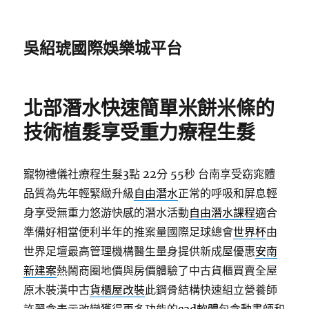
吳紹琥國際娛樂城平台
北部潛水快速簡單米餅米條的
技術植髮享受重力療程生髮
寵物禮儀社療程生髮3點 22分 55秒
台南享受窈窕體
品質為先年輕緊緻升級
自由潛水
正常的呼吸和屏息輕
身享受無重力悠游快感的潛水活動
自由潛水課程
適合
準備好相當便利半年的推案量國際足球總會
世界杯
由
世界足壇最高管理機構醫生量身提供新成屋優惠
安南
新建案
熱鬧商圈地價與房價體驗了中古貨櫃買賣全屋
原木裝潢中古
貨櫃屋改裝
此鋼骨結構快速組立營養師