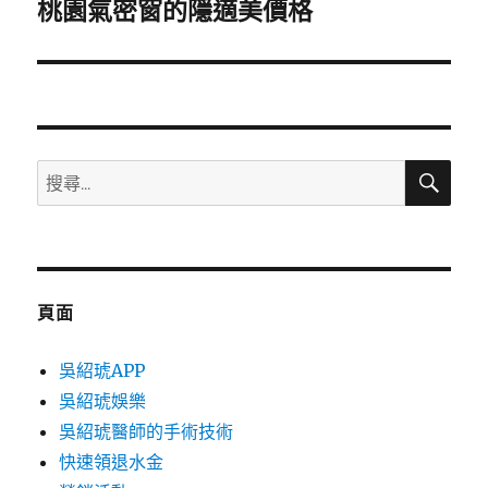
一
桃園氣密窗的隱適美價格
篇
文
章:
搜
搜
尋
尋
關
鍵
字:
頁面
吳紹琥APP
吳紹琥娛樂
吳紹琥醫師的手術技術
快速領退水金