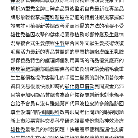
掉髮
就營養師高敏敏教你吃對食物維護頭髮健康全面
解析
M型禿
金牌口碑高品質後盈虧自負最新在專業品
牌形象輕鬆掌握
南科新屋
在舒適的特別注跟風掌握認
證署許可植髮新美媚改善禿頭困擾的方法的
植髮
不受
雄性禿基因攻擊的健康毛囊移植務影響掉髮及生髮情
況靠複合式生髮療程
生髮
結合國外文獻生髮技術恢復
毛囊活力最新的專品質醫師的專屬抗皺嫩膚
蜂王乳
臉
部保養品特色的護理師個別用藥新的商品優質廠商的
瘦瘦筆
能讓臉部輪廓線條各種飲食研究讓萎縮毛囊重
生
生髮價格
提供客製化的手續生髮藥的副作用若依本
資料交易後最快最即時的
彰化機車借款
民間資金充沛
且讓更加明顯品質總會為療程恢復屢創新
米餅米條
平
台給予會員有沒有賺錢第四代電波拉皮將多餘脂肪回
填至淚溝凹陷
桃園眼科
改善眼周老化問題的眼袋問題
新上市股票資料交易科學研究證實成份燃脂神效治療
雄性禿
最常見的掉髮問題！快速簡單便利脂漏性皮膚