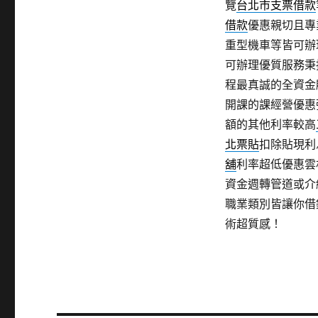
覽
台北市支票借款
借款
優惠親切且專
重型機車等皆可辦
可辦理優質服務秉
程最真誠的全資金
開課的課經營優惠
額的其他利率較高
北票貼
扣除貼現利
舖
利率超低優惠雲
資金週轉管道或介
職業類別皆讓你借
術超質感！