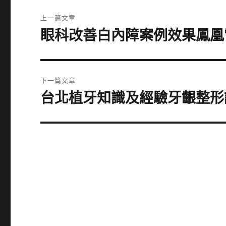
文
上一篇文章
章
眼科改善白內障案例效果鳳凰
上
一
導
篇
覽
文
下一篇文章
章:
台北植牙知識及經驗牙齦整形
下
一
篇
文
章: