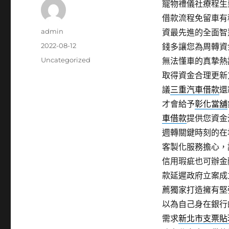
寵物禮儀社療程生髮3
借款流程免留車有
作
admin
資最先進的全面智
者
發
2022-08-12
錢多讓您為周轉資
佈
分
Uncategorized
無法懂車的真摯熱
日
類
取得資金合理更新
期:
議
三重汽車借款
還
才會給予
彰化當舖
車借款
提供您資金
週轉關鍵時刻的在
客製化服務擔心，
信用瑕疵也可辦金
款延遲政府立案成
薦獨家打造擁有堅
以為自己身在銀行
需求
新北市支票貼