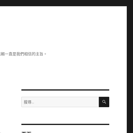
信賴一直是我們相信的主旨。
搜
搜
尋
尋
關
鍵
字: