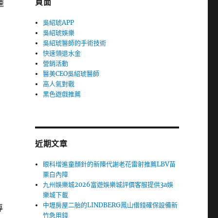
頁面
速
吳紹琥APP
吳紹琥娛樂
吳紹琥醫師的手術技術
快速領退水金
營銷活動
醫美CEO吳紹琥醫師
高人氣對戰
黑色遊戲推薦
近期文章
眼科增進童顏針的新陳代謝老花雷射推薦LBV苗
栗白內障
九州娛樂城2026富遊娛樂城評價客服提供3a娛
樂城下載
中壢房屋二胎的LINDBERG鳳山借錢確保設備新
導
竹急用錢