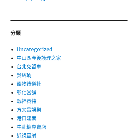
分類
Uncategorized
中山區產後護理之家
台北免留車
吳紹琥
寵物禮儀社
彰化當舖
戰神賽特
方文昌娛樂
港口建案
牛軋糖專賣店
近視雷射