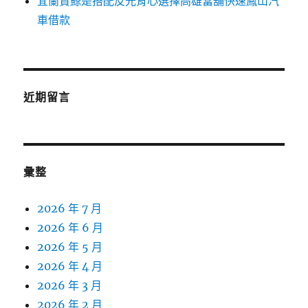
宜蘭賞鯨是搭配反光背心選擇高雄當舖快速鳳山汽
車借款
近期留言
彙整
2026 年 7 月
2026 年 6 月
2026 年 5 月
2026 年 4 月
2026 年 3 月
2026 年 2 月