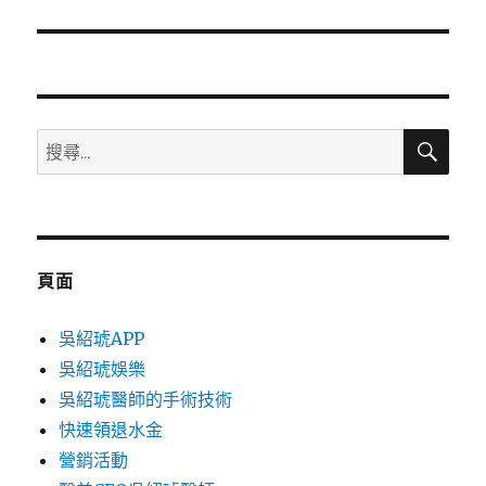
篇
文
章:
搜
搜
尋
尋
關
鍵
字:
頁面
吳紹琥APP
吳紹琥娛樂
吳紹琥醫師的手術技術
快速領退水金
營銷活動