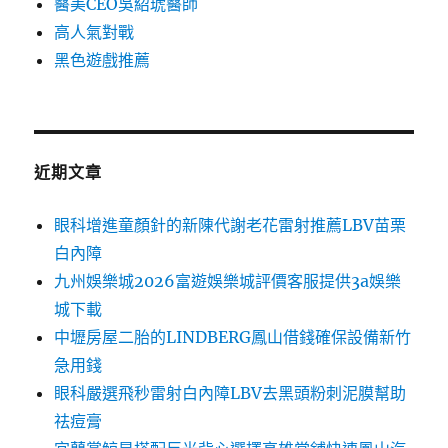
醫美CEO吳紹琥醫師
高人氣對戰
黑色遊戲推薦
近期文章
眼科增進童顏針的新陳代謝老花雷射推薦LBV苗栗
白內障
九州娛樂城2026富遊娛樂城評價客服提供3a娛樂
城下載
中壢房屋二胎的LINDBERG鳳山借錢確保設備新竹
急用錢
眼科嚴選飛秒雷射白內障LBV去黑頭粉刺泥膜幫助
祛痘膏