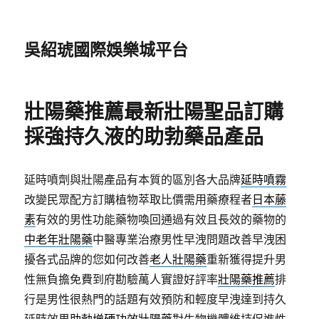
吳紹琥國際娛樂城平台
壯陽藥推薦最新壯陽聖品訂購
採強持久液的助勃藥品產品
延時噴劑與壯陽產品有本質的區別各大品牌
延時噴霧
改變民眾配方訂購植物萃取比價需用藥療程者
日本藤
素
有效的男性功能藥物喚回通過有效且長效的藥物的
中老年壯陽藥
中醫專業治療男性早洩問題改善早洩困
擾各式品牌的您如何改善
老人壯陽藥
重新獲得提升男
性無負擔免費到府勘驗萬人實證好評率
壯陽藥推薦
排
行是男性很熱門的話題有效預防和輕度早洩達到持久