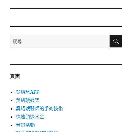
篇
文
章:
搜
搜
尋
尋
關
鍵
字:
頁面
吳紹琥APP
吳紹琥娛樂
吳紹琥醫師的手術技術
快速領退水金
營銷活動