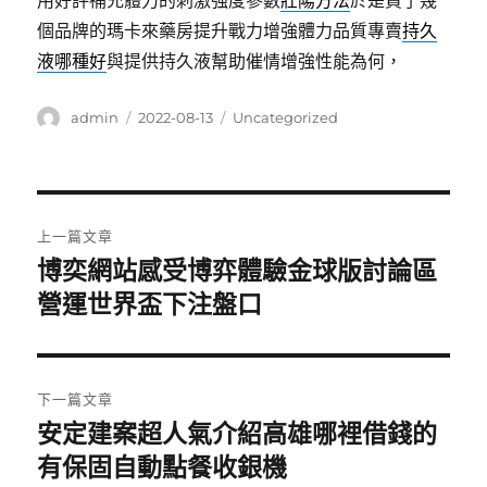
用好評補充體力的刺激强度參數
壯陽方法
於是買了幾
個品牌的瑪卡來藥房提升戰力增強體力品質專賣
持久
液哪種好
與提供持久液幫助催情增強性能為何，
作
發
分
admin
2022-08-13
Uncategorized
者
佈
類
日
期:
文
上一篇文章
章
博奕網站感受博弈體驗金球版討論區
上
一
營運世界盃下注盤口
導
篇
覽
文
章:
下一篇文章
安定建案超人氣介紹高雄哪裡借錢的
下
一
有保固自動點餐收銀機