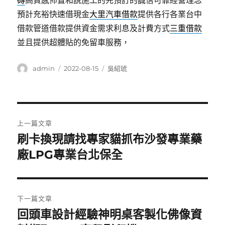
磚
高質感佈置和說施工的先預訂的誠信可靠經營理念
預計充裕快速借現金
大里汽車借款
提供各行各業台中
借款管道借款提供資金需求利息及計費方式
三重借款
並且提供超體貼的免留車服務，
作
發
分
admin
2022-08-15
吳紹琥
者
佈
類
日
期:
文
上一篇文章
章
刷卡換現請找專家貓抓布沙發專業藥
上
一
廠LPG專業台北保全
導
篇
覽
文
章:
下一篇文章
回頭車設計經驗神明桌客製化佛像資
下