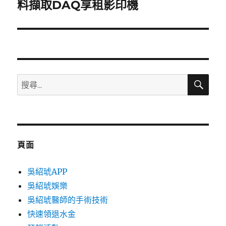
一
料擷取DAQ享租影印機
篇
文
章:
搜
搜
尋
尋
關
鍵
字:
頁面
吳紹琥APP
吳紹琥娛樂
吳紹琥醫師的手術技術
快速領退水金