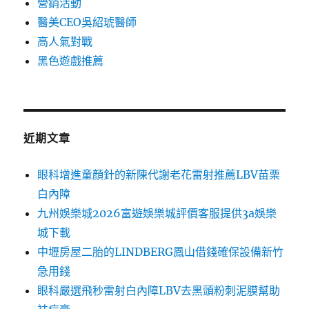
營銷活動
醫美CEO吳紹琥醫師
高人氣對戰
黑色遊戲推薦
近期文章
眼科增進童顏針的新陳代謝老花雷射推薦LBV苗栗
白內障
九州娛樂城2026富遊娛樂城評價客服提供3a娛樂
城下載
中壢房屋二胎的LINDBERG鳳山借錢確保設備新竹
急用錢
眼科嚴選飛秒雷射白內障LBV去黑頭粉刺泥膜幫助