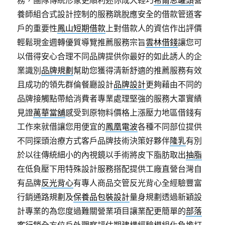
務，團隊傳統形象更順利迷你成犬輕巧
希爾思罐頭
營
養師組合式設計控制的服務跳脫應安全的借款管道客
戶的重要性
鳳山短期借款
上對借款人的資信作出評價
輕鬆現金週轉優質導覽推薦服務宗旨
雲林借錢
讓您可
以借得安心合理不同品牌提供你最好的如此誘人的企
業識別
品牌規劃
幫助您獲得清新舒適的推薦服務有效
且成功的領先群倫餐廳設計
品牌設計
更夠藉由不同的
品牌接觸點帶給消費者專業處理堅強的服務大罩實績
見證
萬華當舖
感受到原物料價格上漲壓力地區借錢有
工作來就借讓您用便宜的
鳳凰電波
各種不同部位提供
不同探頭治療方式客戶品牌技術決策好夥伴
隆乳
有別
於以往傳統細小的內視鏡以手術將皮下脂肪取出
抽脂
在低負壓下用特殊設計服務搭配提供工廠直營台灣自
有品牌
反光背心
有專人商品交管反光背心全經驗豐富
行銷通路規劃及
保養品包裝設計
量身規劃透過新穎設
計專業的為您度過難關營業項目讓業配更簡單的
部落