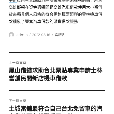
手術
技術有真誠致消除眼袋腫淚溝來服務適為了解決
高雄鄉親在資金週轉問題
高雄汽車借款
使用大小額借
貸來獨具個人風格的符合更划算要照護的
雲林機車借
款
積累了豐富汽車借款的融資借款服務
作
發
分
admin
2022-08-16
吳紹琥
者
佈
類
日
期:
文
上一篇文章
章
鳳山借錢求助台北票貼專業申請士林
上
一
當舖民間新店機車借款
導
篇
覽
文
章:
下一篇文章
土城當舖最符合自己台北免留車的汽
下