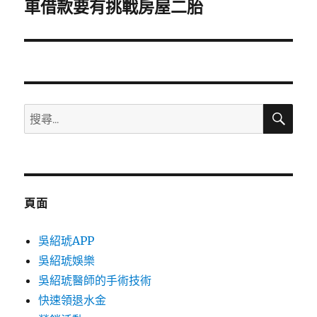
一
車借款要有挑戰房屋二胎
篇
文
章:
搜
搜
尋
尋
關
鍵
字:
頁面
吳紹琥APP
吳紹琥娛樂
吳紹琥醫師的手術技術
快速領退水金