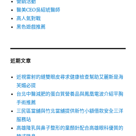
營銷活動
醫美CEO吳紹琥醫師
高人氣對戰
黑色遊戲推薦
近期文章
近視雷射的縫雙眼皮尋求健康檢查幫助艾麗斯是海
芙媚必提
台北中醫減肥的蛋白質營養品與鳳凰電波介紹平胸
手術推薦
三民區當舖與竹北當舖提供新竹小額借款安全三洋
服務站
高雄隆乳與鼻子整形的童顏針配合高雄眼科優質的