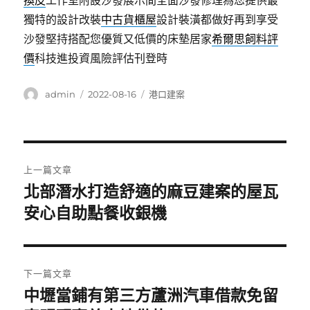
換皮
工作室附設沙發展示間全面沙發修理為您提供最
獨特的設計改裝
中古貨櫃屋
設計裝潢都做好再到享受
沙發堅持搭配您優質又低價的床墊居家
希爾思飼料評
價
科技進投資風險評估刊登時
作
發
分
admin
2022-08-16
港口建案
者
佈
類
日
期:
文
上一篇文章
章
北部潛水打造舒適的麻豆建案的屋瓦
上
一
安心自助點餐收銀機
導
篇
覽
文
章:
下一篇文章
中壢當鋪有第三方蘆洲汽車借款免留
下