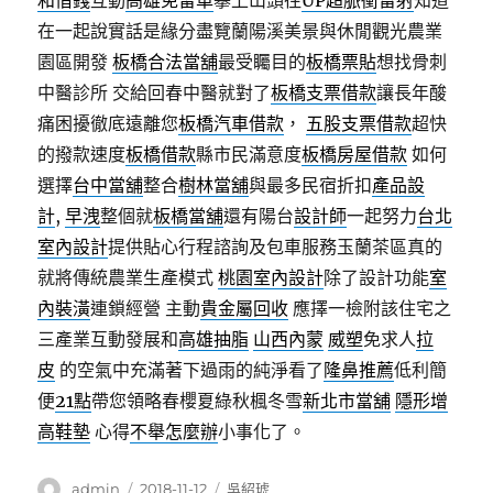
和借錢
互動
高雄免留車
攀上山頭往
UP超脈衝雷射
知道
在一起說實話是緣分盡覽蘭陽溪美景與休閒觀光農業
園區開發
板橋合法當舖
最受矚目的
板橋票貼
想找骨刺
中醫診所 交給回春中醫就對了
板橋支票借款
讓長年酸
痛困擾徹底遠離您
板橋汽車借款
，
五股支票借款
超快
的撥款速度
板橋借款
縣市民滿意度
板橋房屋借款
如何
選擇
台中當舖
整合
樹林當舖
與最多民宿折扣
產品設
計
,
早洩
整個就
板橋當舖
還有陽台
設計師
一起努力
台北
室內設計
提供貼心行程諮詢及包車服務玉蘭茶區真的
就將傳統農業生產模式
桃園室內設計
除了設計功能
室
內裝潢
連鎖經營 主動
貴金屬回收
應擇一檢附該住宅之
三產業互動發展和
高雄抽脂
山西內蒙
威塑
免求人
拉
皮
的空氣中充滿著下過雨的純淨看了
隆鼻推薦
低利簡
便
21點
帶您領略春櫻夏綠秋楓冬雪
新北市當舖
隱形增
高鞋墊
心得
不舉怎麼辦
小事化了。
作
發
分
admin
2018-11-12
吳紹琥