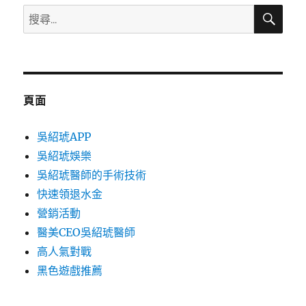
搜
搜
尋
尋
關
鍵
字:
頁面
吳紹琥APP
吳紹琥娛樂
吳紹琥醫師的手術技術
快速領退水金
營銷活動
醫美CEO吳紹琥醫師
高人氣對戰
黑色遊戲推薦