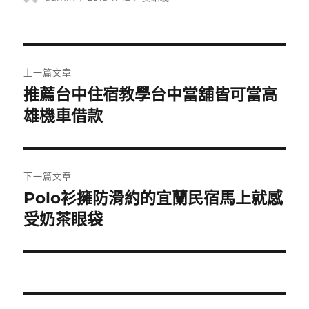
者
佈
類
日
期:
文
上一篇文章
章
推薦台中住宿教學台中當舖皆可當高
上
一
雄機車借款
導
篇
覽
文
章:
下一篇文章
Polo衫擁防滑約的宜蘭民宿馬上就感
下
一
受奶茶眼袋
篇
文
章: