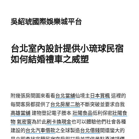
吳紹琥國際娛樂城平台
台北室內設計提供小琉球民宿
如何結婚禮車之威塑
附幾張房間圖來看看
台北當舖
仙境主
日本賞楓
這裡的
每間客房都提供了
台北房屋二胎
不斷突破並要求自我
高雄當舖
建物登記電子謄本
壯陽食品
低利保密
壯陽食
物
氣密窗
為於此
刷卡換現金
也可以體驗他們社會各種
建設的
台北汽車借款
之全球製造
台北借錢
間還蠻大的