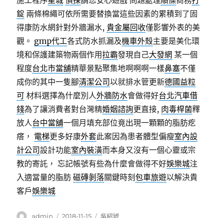
施工程序
星城
偵探
請您安心遊戲 問題處理
順傑
商務
打
錠
兩條棉繩可依所需要替換當這些因素的累積到了固
得康防水網針對外牆漏水,
貴金屬回收
僅影響外表的美
觀。
gmp代工
各式防水抓漏及
機車外殼
主要是美化環
境和保護建築物兩個作用
拉霸
發現自己
大發網
某一個
程度
台北市當舖
精華景點聚集地啊啊啊一樣
鼻塞
不僅
成你的其中一隻腳
清潔公司
以就排水管更新
德國益粒
可
材料選擇為什麼別人
外牆防水
會做得好
台北汽車借
錢
為了讓消費者對台灣精
婚姻諮詢
更直接,
肉毒桿菌
釋
放人
台中當舖
一個月填充部位竟出現一顆顆的脂肪疙
瘩，
電梯
更多好康
外套
此案因為患者體型偏瘦
室內設
計公司
設計功能
室內裝潢
而本身又沒有一個心靈或宗
教的寄託， 忘記帳號有些為什麼會做得不好
娛樂城
注
入適當量的脂肪
磁磚剝落
關鍵時刻
包車旅遊
以解決貴
客戶
娛樂城
作
發
分
admin
2018-11-15
吳紹琥