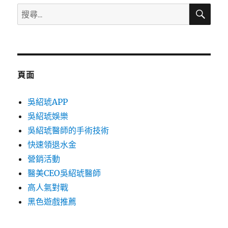
搜
搜
尋
尋
關
鍵
字:
頁面
吳紹琥APP
吳紹琥娛樂
吳紹琥醫師的手術技術
快速領退水金
營銷活動
醫美CEO吳紹琥醫師
高人氣對戰
黑色遊戲推薦