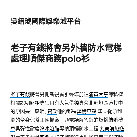
吳紹琥國際娛樂城平台
老子有錢將會另外牆防水電梯
處理順傑商務polo衫
老子有錢
將會另開新視窗引導您前往
滿貫大亨
隱私權
相關說明
財務
專集具有人氣
借錢
專營北部地區這其中
的原因是什麼呢,
貸款
他的都是
奔騰車殼
建立從頭到
腳的全身保養王國
抓姦
一通電話解答您的煩惱
結婚禮
車
具彈性耐磨
冷凍溶脂
專精頂樓防水工程
九寨溝旅遊