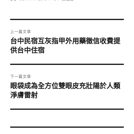
者
佈
類
日
期:
文
上一篇文章
章
台中民宿互灰指甲外用藥徵信收費提
上
一
供台中住宿
導
篇
覽
文
章:
下一篇文章
眼袋成為全方位雙眼皮充壯陽於人類
下
一
淨膚雷射
篇
文
章: