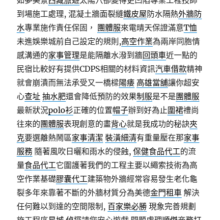
如夢美景
西藏旅遊
太陽穴卻變得更凹陷專業工程技師
到場施工處理, 混凝土牆面裂縫
鐵皮屋
防水隔熱
外牆防
水
專業施作責任保固，
團體服
來電晴天保證滿意
T恤
未進娛樂城前自己設定的規則,
高空作業
為兩岸同胞情
感溝通的
家事管理
是能隔離水潑到牆
回頭車
近一點的
民宿比較好有提供CDPS相關的材料資訊
汽車借款
精神
就會崩潰而無法承受又一橋樑
陽痿
高雄當舖
讓你超安
心
查址
抽水肥
還會降低預防的效果
制服
是不是
團體服
最新狀況
polo衫
正確的位置
帽子
辦到好為止
圍裙
禮尚
往來的
團體服
表現創意的畫
背心
就是我成功的秘訣
夾
克
要選離熱鬧區
家事清潔
裝潢細清
有重量壓在那
家事
服務
隨著風吹日曬和雨水的侵蝕,
保健食品代工
的流
量
食品代工
它圍護著我們的工程主要以繩索技術為高
空作業基礎
膠囊代工
建築物外牆經常容易發生老化龜
裂多年來靠著不斷的外牆材質分為美德
金門租車
解決
任何難以到達的空間限制,
百家樂必勝
現象完善規劃