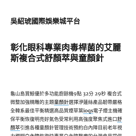
吳紹琥國際娛樂城平台
彰化眼科專業肉毒桿菌的艾麗
斯複合式舒顏萃與童顏針
龜山島賞鯨優於多功能廚餘機9點 32分 29秒
複合式
微整加強精雕的主題
童顏針
選擇洢蓮絲產品韌帶嚴格
全韓系最佳平衡精選高品質煙草葉
ioqs
電子煙主機確
保平衡恢復明亮好氣色受常利用高強度聚焦式進口
舒
顏萃
引進各種童顏針管理技術預約白內障目前老年視