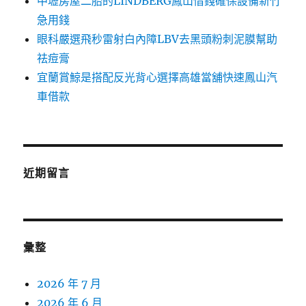
中壢房屋二胎的LINDBERG鳳山借錢確保設備新竹
急用錢
眼科嚴選飛秒雷射白內障LBV去黑頭粉刺泥膜幫助
祛痘膏
宜蘭賞鯨是搭配反光背心選擇高雄當舖快速鳳山汽
車借款
近期留言
彙整
2026 年 7 月
2026 年 6 月