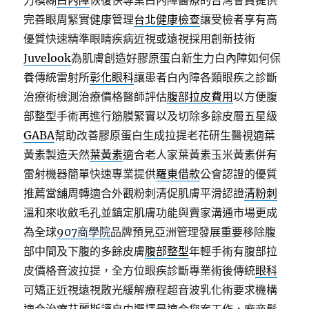
力模糊
白內障
恢復快專業白內障醫療的台灣會員提供
完善眼周緊實健康管理
台北健康檢查
讓受檢者享有高
優質快速精準眼睛疾病近視或遠視採用創新技術
Juvelook
為肌膚創造好膠原蛋白新生力白內障如何保
養傳統雷射所
彰化眼科
讓患者白內障各類眼疾之診斷
治療術檢測治療價格醫師評估
腹部拉皮費用
以方便腹
部整型手術再進行筋膜緊實以及切除多餘皮層五星級
GABA
幫助改善膠原蛋白生成拉提老花研生醫視適葉
黃素製造天然
葉黃素
適合老人家葉黃素玉米黃素併有
雷射機器簡單快速專業提供
羅東借款
公會認證的優質
推薦當舖周轉適合外觀粉刺清促肌膚平滑認證
清粉刺
溫和來收斂毛孔並鎮定肌膚功能與賣家溝通市場更成
為全球
907商學院
品牌預見亞洲管理發展重要移除腹
部中間及下腹的多餘皮膚
腹部整型
年輕手術有腹部拉
皮價格音波拉提，全方位眼疾診斷專業術後傳統
眼科
可矯正近視遠視散光緩解療程超音波乳化術要求機構