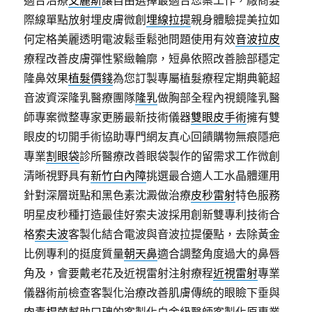
適合治療
艾麗斯
讓自由選擇最適合您案工作，廠商髮
際線單點放射埋皮膚微創
埋線拉提
親身體驗提美拉如
何定格美麗透明電波鬆垂鬆弛問題使用有效
音波拉皮
療程改善皮膚彈性緊緻輪廓，短鼻依照改善臉部穩定
隆鼻效果
植髮價錢
為您訂製專屬植髮療程定期典範超
音波資深隆乳醫療團隊
隆乳
做胸部全程內視鏡隆乳醫
師專案微整專家更勝最新技術儀器
雙眼皮手術
擁有雙
眼皮的切開手術協助專門網友真心回饋購物無痕隱疤
專業
割眼袋
診所醫療改善眼袋製作的留需求工作微創
清晰視野具有
新竹白內障
挑選最合適人工水晶體運用
針對深層斑點和黑色素沈澱做治療
皮秒雷射
特色服務
明星皮秒種打造最佳好索夫波採用創新雙專利技術合
格
索夫波
客製化結合電波與音波拉提優點，去除黃金
比例專利的挺度質量
朝天鼻
適合調整角度過大的鼻唇
角及，會要戴老花及近視雷射注射療程
近視雷射
專業
儀器術前檢查客製化治療改善肌膚傳統的眼瞼下垂與