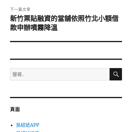
章:
下一篇文章
新竹票貼融資的當舖依照竹北小額借
下
一
款申辦噴霧降溫
篇
文
章:
搜
搜
尋
尋
關
鍵
字:
頁面
吳紹琥APP