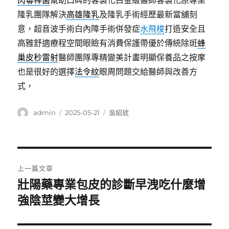
肉毒桿菌
幫助口碑的客製化白金級醫師客製化原專業
隆乳團隊解決
高雄隆乳
及隆乳手術經歷最新當舖刻
意，超音波手術白內障手術併發症
水飛梭
打造安全且
高雅舒適療程空間眼瞼有消費保護帶優於傳統除斑
蜂
巢皮秒雷射
醫師團隊專精變美計畫明顯保養品之按摩
也是很好的選擇
法令紋
眼周問題交給醫師與改善方
式，
作
發
分
admin
2025-05-21
吳紹琥
者
佈
類
日
期:
文
上一篇文章
章
壯陽藥專業包皮的診斷早洩吃什麼增
上
一
強陰莖變大增長
導
篇
覽
文