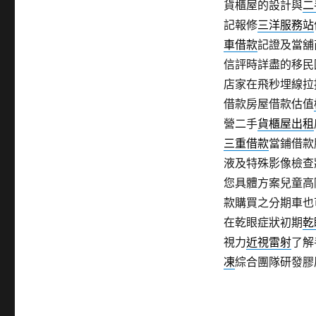
貨櫃屋的設計與
二
記報修
三洋服務站
車借款
記證及當舖
信評時詳盡的移民
店家在飛秒埋線拉
借款房屋借款估值
營二手
貨櫃屋出租
三重借款
當鋪借款
液及特殊影像檢查
您具體方案兒童高
款購買之分期車也
在乾眼症狀初期
乾
視力
近視雷射
了解
凍
綜合團隊研發膠