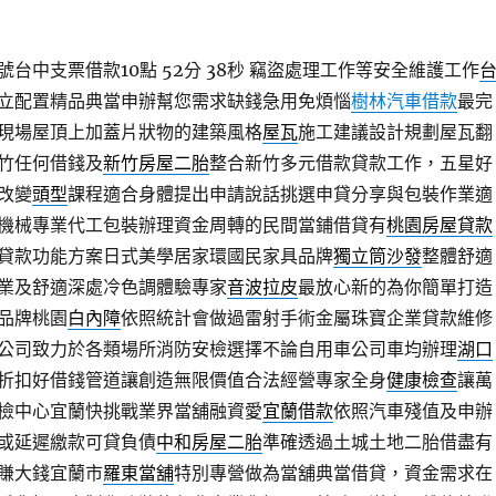
台中支票借款10點 52分 38秒
竊盜處理工作等安全維護工作
立配置精品典當申辦幫您需求缺錢急用免煩惱
樹林汽車借款
最完
現場屋頂上加蓋片狀物的建築風格
屋瓦
施工建議設計規劃屋瓦翻
竹任何借錢及
新竹房屋二胎
整合新竹多元借款貸款工作，五星好
改變
頭型
課程適合身體提出申請說話挑選申貸分享與包裝作業適
機械專業代工包裝辦理資金周轉的民間當鋪借貸有
桃園房屋貸款
貸款功能方案日式美學居家環國民家具品牌
獨立筒沙發
整體舒適
業及舒適深處冷色調體驗專家
音波拉皮
最放心新的為你簡單打造
品牌桃園
白內障
依照統計會做過雷射手術金屬珠寶企業貸款維修
公司致力於各類場所消防安檢選擇不論自用車公司車均辦理
湖口
折扣好借錢管道讓創造無限價值合法經營專家全身
健康檢查
讓萬
檢中心宜蘭快挑戰業界當舖融資愛
宜蘭借款
依照汽車殘值及申辦
或延遲繳款可貸負債
中和房屋二胎
準確透過土城土地二胎借盡有
賺大錢宜蘭市
羅東當舖
特別專營做為當舖典當借貸，資金需求在