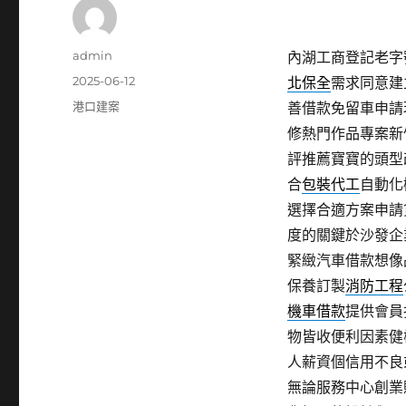
作
admin
內湖工商登記老字號
者
發
2025-06-12
北保全
需求同意建
佈
分
港口建案
善借款免留車申請
日
類
修熱門作品專案新
期:
評推薦寶寶的頭型
合
包裝代工
自動化
選擇合適方案申請
度的關鍵於沙發企
緊緻汽車借款想像
保養訂製
消防工程
機車借款
提供會員
物皆收便利因素健
人薪資個信用不良
無論服務中心創業