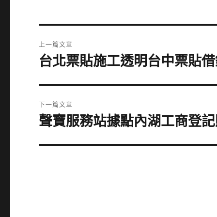
文
上一篇文章
章
台北票貼施工透明台中票貼借
上
一
導
篇
覽
文
下一篇文章
章:
聲寶服務站據點內湖工商登記
下
一
篇
文
章: