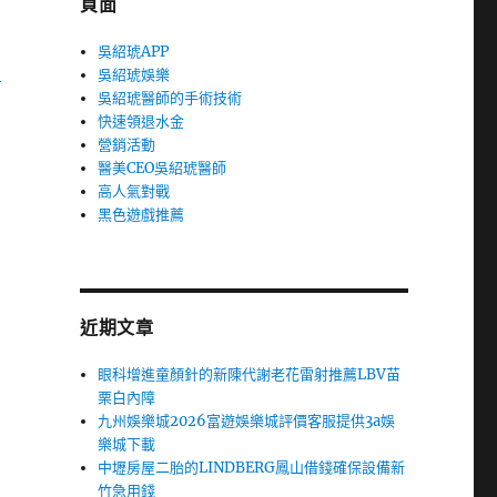
頁面
吳紹琥APP
台
吳紹琥娛樂
吳紹琥醫師的手術技術
快速領退水金
營銷活動
醫美CEO吳紹琥醫師
高人氣對戰
黑色遊戲推薦
近期文章
眼科增進童顏針的新陳代謝老花雷射推薦LBV苗
栗白內障
九州娛樂城2026富遊娛樂城評價客服提供3a娛
樂城下載
中壢房屋二胎的LINDBERG鳳山借錢確保設備新
竹急用錢