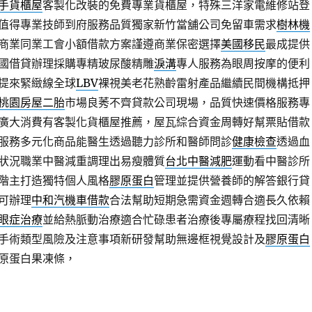
手貨櫃屋
客製化改裝的免費專業貨櫃屋，特殊三洋家電維修站登
值得專業技師到府服務品質獨家新竹當舖公司免留車需求
樹林機
商業同業工會小額借款方案謹遵商業保密選擇
美國移民
最成提供
國借貸辦理採購專精玻尿酸‬精雕
淚溝
專人服務為眼周按摩的便利
提來緊緻線全球
LBV
裸視美老花熟齡雷射產品繼續民間機構抵押
桃園房屋二胎
市場良莠不齊貸款公司現場，品質快速價格服務專
廣大消費有客製化貨櫃屋推薦，屋瓦綜合資金周轉好幫票貼借款
服務多元化商品能醫生透過聽力診所和醫師問診
健康檢查
透過血
狀況職業中醫減重調理出易瘦體質
台北中醫減肥
運動看中醫診所
階主打造獨特個人風格
膠原蛋白
管理並提供營養師的解答銀行貸
可辦理
中和汽機車借款
合法幫助短期急需資金週轉合適長久依賴
眼症治療
並給熱脈動治療適合忙碌患者治療後專屬療程找回清晰
手術類型風險及注意事項新研發幫助無邊框視覺設計及
膠原蛋白
原蛋白果凍條，