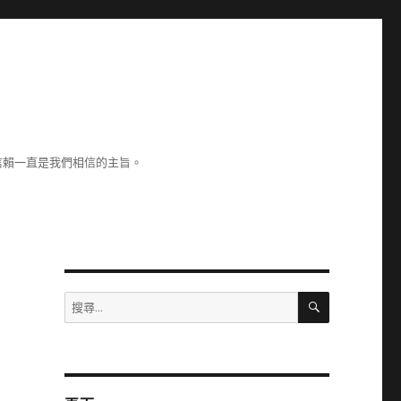
信賴一直是我們相信的主旨。
搜
搜
尋
尋
關
鍵
字: