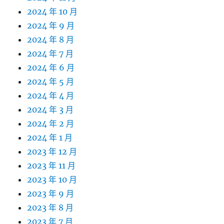
2024 年 10 月
2024 年 9 月
2024 年 8 月
2024 年 7 月
2024 年 6 月
2024 年 5 月
2024 年 4 月
2024 年 3 月
2024 年 2 月
2024 年 1 月
2023 年 12 月
2023 年 11 月
2023 年 10 月
2023 年 9 月
2023 年 8 月
2023 年 7 月