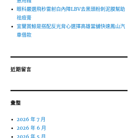
急用錢
眼科嚴選飛秒雷射白內障LBV去黑頭粉刺泥膜幫助
祛痘膏
宜蘭賞鯨是搭配反光背心選擇高雄當舖快速鳳山汽
車借款
近期留言
彙整
2026 年 7 月
2026 年 6 月
2026 年 5 月