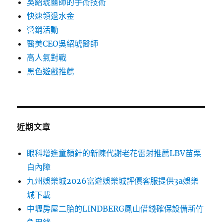
吳紹琥醫師的手術技術
快速領退水金
營銷活動
醫美CEO吳紹琥醫師
高人氣對戰
黑色遊戲推薦
近期文章
眼科增進童顏針的新陳代謝老花雷射推薦LBV苗栗
白內障
九州娛樂城2026富遊娛樂城評價客服提供3a娛樂
城下載
中壢房屋二胎的LINDBERG鳳山借錢確保設備新竹