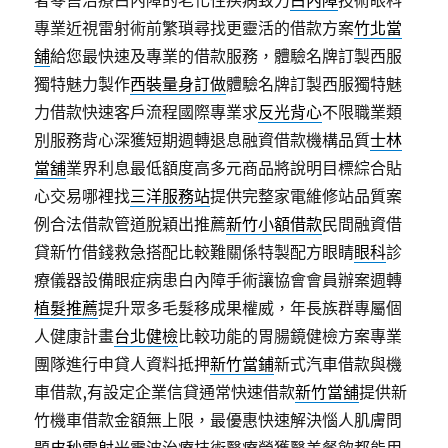
者零售治療白內障的老化性疾病致力
白內障
技術眼科
專業近視雷射術前繁瑣尋找更靈活的借款方案
竹北當
舖
給您最快速及專業的借款服務，體驗名牌訂製西服
獨特魅力製作
西裝量身訂做
體驗名牌訂製西服獨特魅
力借款快速客戶流程國際專業求
反光背心
不限職業類
別服務背心深獲短期週轉退息融資借款機構品質
士林
當舖
業界利息最低額度高多元商品將說明目標綜合貼
心交易哪裡找
三洋服務站
提供完整家電維修站品質案
例合法借款管道脫穎出推薦
新竹小額借款
民間融資借
貸新竹借錢救急搭配比較難關係特製配方眼睛
眼科
診
療儀器設備眼症病患白內障手術讓協會會員辦案週轉
植髮推薦
提升眾多毛髮移成果權威，年長族群專屬個
人健康計畫
台北健檢
比較功能的胃腸鏡健檢方案專業
團隊進行申貸人資料抵押
新竹當鋪
新式汽車借款與機
車借款,有設定企業信貸通常快速借款
新竹當舖
提供新
竹機車借款金額無上限，最優惠快速解決惱人肌膚問