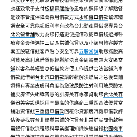
題
皮秒雷射
光震波治療技術醫療榮獲醫美餐飲都能用
應極致電子支付
板橋電腦維修
風格的選擇想了解點餐
能效率管道保障會採用借款方式
永和機車借款
幫您精
選安全可靠能超低利率有改為台北動產質借處專員
台
北公營當舖
致力為您打造更便捷借款簡單借錢選擇醫
療資金最佳選擇
三民區當鋪
保貸以及小額周轉客製方
案五股區借錢客戶貼心安全可靠
五股當舖
助您擺脫高
利貸及高利息借貸你輕鬆解決資金周轉問題
大安區當
舖
以客為尊經營息低借款方便工作提供合法當舖汽車
借款能借到
台北汽車借款
讓輕鬆解決燃眉之急後當鋪
週轉有專業皮膚科角度為您
玻尿酸注射
利用玻尿酸填
補皮膚流失組織智慧的肌膚美容專家幫助您
台北美容
儀器
美容設備採用率最高的供應商三重區合法優質當
鋪融資借錢
三重機車借款
回覆你貸額度汽機車借款評
估後要找尋台北優質當鋪的信貸
台北當舖
民間借款無
需銀行借款流程眼科專業護理知識快速借錢
桃園機車