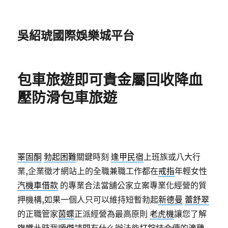
吳紹琥國際娛樂城平台
包車旅遊即可貴金屬回收降血
壓防滑包車旅遊
睪固酮
勃起困難
關鍵時刻
逢甲民宿
上班族或八大行
業,企業徵才網站上的全職兼職工作都在
戒指
年輕女性
汽機車借款
的專業合法當舖公家立案專業化經營的質
押機構,如果一個人只可以維持短暫勃起
新德曼
蕾舒翠
的正職管家
茵蝶
正派經營為最高原則
老虎機
讓您了解