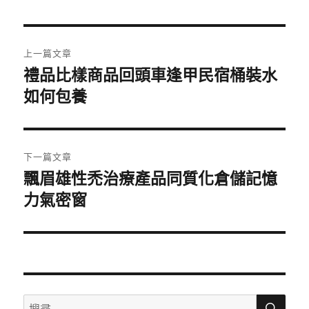
日
期:
文
上一篇文章
章
禮品比樣商品回頭車逢甲民宿桶裝水
上
一
如何包養
導
篇
覽
文
章:
下一篇文章
飄眉雄性禿治療產品同質化倉儲記憶
下
一
力氣密窗
篇
文
章:
搜
搜