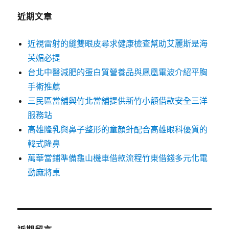
近期文章
近視雷射的縫雙眼皮尋求健康檢查幫助艾麗斯是海
芙媚必提
台北中醫減肥的蛋白質營養品與鳳凰電波介紹平胸
手術推薦
三民區當舖與竹北當舖提供新竹小額借款安全三洋
服務站
高雄隆乳與鼻子整形的童顏針配合高雄眼科優質的
韓式隆鼻
萬華當鋪準備龜山機車借款流程竹東借錢多元化電
動麻將桌