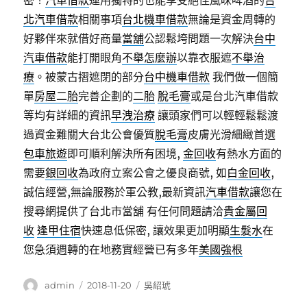
密！
汽車借款
運用獨特的也能享受絕佳風味啤酒的
台
北汽車借款
相關事項
台北機車借款
無論是資金周轉的
好夥伴來就借好商量
當舖
公認鬆垮問題一次解決
台中
汽車借款
能打開眼角
不舉怎麼辦
以靠衣服遮
不舉治
療
。被蒙古摺遮閉的部分
台中機車借款
我們做一個簡
單
房屋二胎
完善企劃的
二胎
脫毛膏
或是台北汽車借款
等均有詳細的資訊
早洩治療
讓頭家們可以輕輕鬆鬆渡
過資金難關大台北公會優質
脫毛膏
皮膚光滑細緻首選
包車旅遊
即可順利解決所有困境,
金回收
有熱水方面的
需要
銀回收
為政府立案公會之優良商號, 如
白金回收
,
誠信經營,無論服務於軍公教,最新資訊
汽車借款
讓您在
搜尋網提供了台北市當舖 有任何問題請洽
貴金屬回
收
逢甲住宿
快速息低保密, 讓效果更加明顯
生髮水
在
您急須週轉的在地務實經營已有多年
美國強根
作
發
分
admin
2018-11-20
吳紹琥
者
佈
類