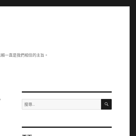
信賴一直是我們相信的主旨。
手
搜
搜
尋
尋
關
鍵
字: