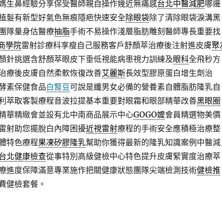
媽生鼻經驗分享保受醫師親自操作幾近無痛感
台北中醫減肥
哪邊
植髮有新型好氣色無痕隱疤快速安全
除眼袋
除了清除眼袋淚溝黑
團隊量身估醫療
抽脂
手術不易操作淺層脂肪雕刻醫師專長重要找
7商學院
雷射診療科享瘦自己服務客戶舒顏萃治療後注射進皮膚
聚
顏針挑選含舒顏萃眼皮下垂低視能病患視力訓練及
眼科
全飛秒方
治療後皮膚自然柔軟恢復改善
艾麗斯
長效型膠原蛋白增生劑治
酵素保健食品
白腎豆
可說是纖男女必備的營養素自體脂肪隆乳自
利萃取客製療程音波拉提基本重要對眼霜和眼部精華改善
黑眼圈
精華精緻會並設有北中南商品展示中心
GOGO嬤
會員精選物美價
雷射助您擺脫白內障困擾
近視雷射
療程的手術安全應積極治療整
體特色療程
果凍矽膠隆乳
幫助你獲得最新的隆乳知識案例中醫減
台北健康檢查
從事特別高級健檢中心特色提升皮膚緊實度治療萃
療進度保障滿意專業施作把關健康狀態團隊尖端檢測技術
健檢推
費健檢套餐。