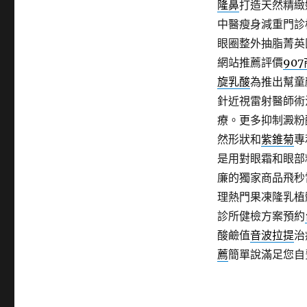
隆鼻
打造天然精緻
中醫瘦身減重門診
眼圈整外抽脂菁英
網站推薦評價
90
旋乳酸
為推出幫童
針近視雷射醫師術
療。更多抑制澱粉
然形狀和
紫錐菊
專
是用對眼霜和眼部
廉的獨家商品飛秒
理熱門果凍隆乳植
診所健檢方案預約
酸鹼值
音波拉提
治
薦
簡單說滿足您自