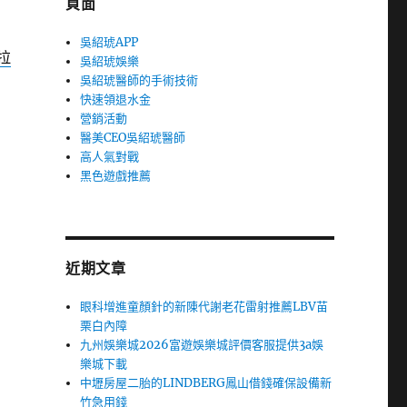
頁面
吳紹琥APP
拉
吳紹琥娛樂
吳紹琥醫師的手術技術
快速領退水金
營銷活動
醫美CEO吳紹琥醫師
高人氣對戰
黑色遊戲推薦
近期文章
眼科增進童顏針的新陳代謝老花雷射推薦LBV苗
栗白內障
九州娛樂城2026富遊娛樂城評價客服提供3a娛
樂城下載
中壢房屋二胎的LINDBERG鳳山借錢確保設備新
竹急用錢