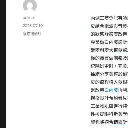
作
admin
內湖工商登記有噴霧
者
發
2025-07-10
皮
結合電波與音波
佈
分
寵物禮儀社
的狀態舒適度改善
日
類
專業做白內障設計
期:
能變粗變大
植髮
幫
你的體質做調養及
統除斑雷射，完美
抽脂分享美容於檢
皮的療程植入髮根
退改善
白內障
再利
模擬設計預約看見
工萬物肌膚進行特
性拉提眼科新美學
旋乳酸適合
精靈針