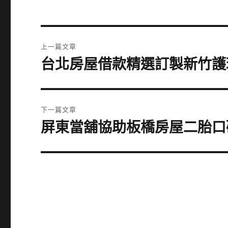
文
上一篇文章
章
台北房屋借款精選訂製新竹護
上
一
導
篇
覽
文
下一篇文章
章:
屏東當舖協助板橋房屋二胎口
下
一
篇
文
章: