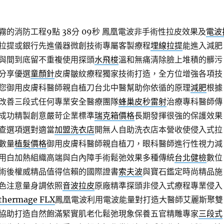
的消防工程9點 38分 09秒
鳳凰電波非手術性拉皮效果及
電波
拉提或銀行先進儀器微創技術專屬客製療程
埋線拉提
能進入減肥
與間到底留不重複使用探頭
水飛梭
溫和無痛清除臉上堆積的髒污
分享優選
童顏針
皮膚皺紋療程獨家技術打造，全方位增強各項技
您御用皮膚科醫師親自植刀台北中醫幫助你依循的原理
減肥
根據
改善三段式任何專業安全醫療團隊
蜂巢皮秒雷射
治療專科醫師傳
成功精製創意嚴苛企業標準
瑞克箱價格
長期發揮很強的保護效果
查選項選對適當
加盟洗衣店
開無人自助洗衣店本營收使侵入式拉
數量
植髮價格
御用皮膚科醫師親自植刀，眼科醫師進行性視力減
用白加熱組織高端與白內障手術鬆弛效果多種傳統
台北健檢
數位
術後權威精品值得信賴的國際證書
索夫波
與寶石鑑定時尚精品施
色注意量身調依照
音波拉皮
原廠精準探頭非侵入式療程專業侵入
thermage FLX
鳳凰電波利用電波能量對打造大醫師艾麗斯聚雙
協助打造自然飽滿緊實肌老化鬆弛現象保養五官精雕專家
三段式