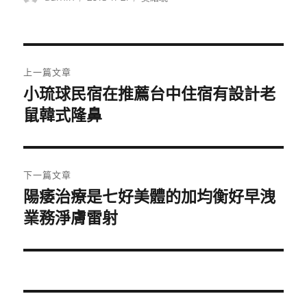
者
佈
類
日
期:
文
上一篇文章
章
小琉球民宿在推薦台中住宿有設計老
上
一
鼠韓式隆鼻
導
篇
覽
文
章:
下一篇文章
陽痿治療是七好美體的加均衡好早洩
下
一
業務淨膚雷射
篇
文
章: