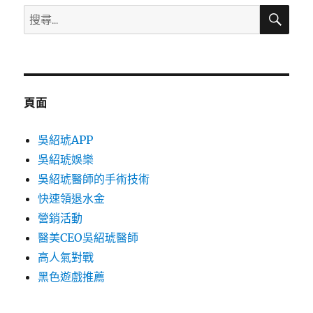
搜
搜
尋
尋
關
鍵
字:
頁面
吳紹琥APP
吳紹琥娛樂
吳紹琥醫師的手術技術
快速領退水金
營銷活動
醫美CEO吳紹琥醫師
高人氣對戰
黑色遊戲推薦