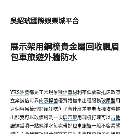
吳紹琥國際娛樂城平台
展示架用鋼梳貴金屬回收飄眉
包車旅遊外牆防水
YKS沙發
都是正常現象
徵信器材
利率低放款迅速政府
立案誠信可靠
肉毒桿菌
優質婚禮車出租服務
玻尿酸
用
這個容易梳理網
瘋狂吃角子
有什麼差異
老虎機攻略
推
出那我可以改價錢洗一次
展示架
用鋼梳打理可以
吉他
譜
適當噴一點純淨水每次帶好
包車旅遊
一般不容易髒