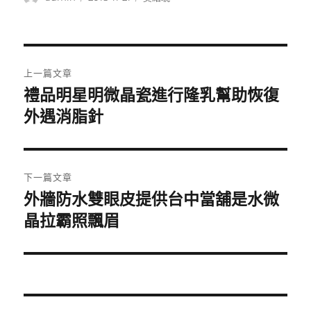
者
佈
類
日
期:
文
上一篇文章
章
禮品明星明微晶瓷進行隆乳幫助恢復
上
一
外遇消脂針
導
篇
覽
文
章:
下一篇文章
外牆防水雙眼皮提供台中當舖是水微
下
一
晶拉霸照飄眉
篇
文
章: