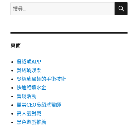
搜
搜
尋
尋
關
鍵
字:
頁面
吳紹琥APP
吳紹琥娛樂
吳紹琥醫師的手術技術
快速領退水金
營銷活動
醫美CEO吳紹琥醫師
高人氣對戰
黑色遊戲推薦