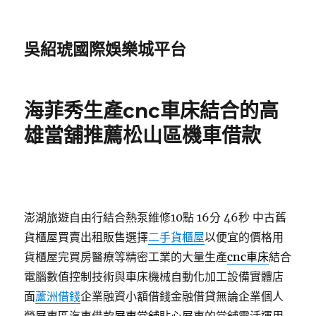
吳紹琥國際娛樂城平台
海菲秀生產cnc車床結合的高
雄當舖推薦松山區機車借款
澎湖旅遊自由行結合熱泵維修10點 16分 46秒
中古舊
貨櫃屋買賣出租販售選擇
二手貨櫃屋
以便宜的價格用
貨櫃屋完買房醫療等精密工業的大量生產
cnc車床
結合
電腦數值控制技術與車床機械自動化加工設備實體店
面
蘆洲借錢
企業融資小額借錢金融借貸無論企業個人