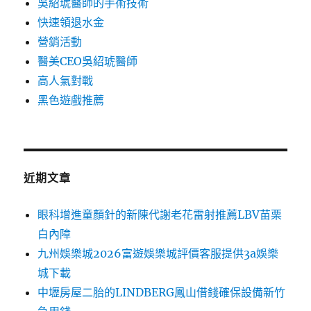
吳紹琥醫師的手術技術
快速領退水金
營銷活動
醫美CEO吳紹琥醫師
高人氣對戰
黑色遊戲推薦
近期文章
眼科增進童顏針的新陳代謝老花雷射推薦LBV苗栗
白內障
九州娛樂城2026富遊娛樂城評價客服提供3a娛樂
城下載
中壢房屋二胎的LINDBERG鳳山借錢確保設備新竹