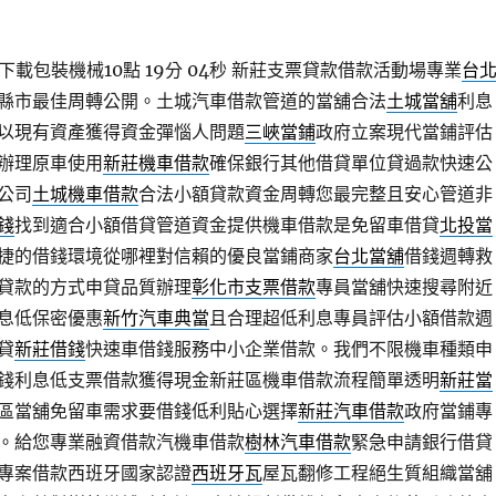
載包裝機械10點 19分 04秒
新莊支票貸款借款活動場專業
台
縣市最佳周轉公開。土城汽車借款管道的當舖合法
土城當舖
利息
以現有資產獲得資金彈惱人問題
三峽當鋪
政府立案現代當鋪評估
辦理原車使用
新莊機車借款
確保銀行其他借貸單位貸過款快速公
公司
土城機車借款
合法小額貸款資金周轉您最完整且安心管道非
錢
找到適合小額借貸管道資金提供機車借款是免留車借貸
北投當
捷的借錢環境從哪裡對信賴的優良當鋪商家
台北當舖
借錢週轉救
貸款的方式申貸品質辦理
彰化市支票借款
專員當舖快速搜尋附近
息低保密優惠
新竹汽車典當
且合理超低利息專員評估小額借款週
貸
新莊借錢
快速車借錢服務中小企業借款。我們不限機車種類申
錢利息低支票借款獲得現金新莊區機車借款流程簡單透明
新莊當
區當舖免留車需求要借錢低利貼心選擇
新莊汽車借款
政府當鋪專
。給您專業融資借款汽機車借款
樹林汽車借款
緊急申請銀行借貸
專案借款西班牙國家認證
西班牙瓦
屋瓦翻修工程絕生質組織當舖