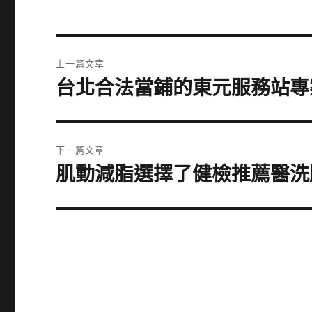
文
上一篇文章
章
台北合法當鋪的東元服務站專
上
一
導
篇
覽
文
下一篇文章
章:
肌動減脂選擇了健檢推薦醫洗
下
一
篇
文
章: