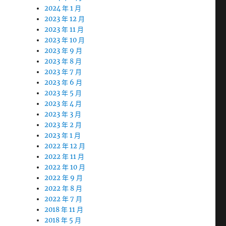
2024 年 1 月
2023 年 12 月
2023 年 11 月
2023 年 10 月
2023 年 9 月
2023 年 8 月
2023 年 7 月
2023 年 6 月
2023 年 5 月
2023 年 4 月
2023 年 3 月
2023 年 2 月
2023 年 1 月
2022 年 12 月
2022 年 11 月
2022 年 10 月
2022 年 9 月
2022 年 8 月
2022 年 7 月
2018 年 11 月
2018 年 5 月