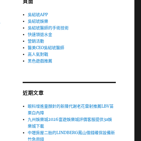
頁面
吳紹琥APP
北
吳紹琥娛樂
吳紹琥醫師的手術技術
快速領退水金
營銷活動
醫美CEO吳紹琥醫師
高人氣對戰
黑色遊戲推薦
近期文章
眼科增進童顏針的新陳代謝老花雷射推薦LBV苗
栗白內障
九州娛樂城2026富遊娛樂城評價客服提供3a娛
樂城下載
中壢房屋二胎的LINDBERG鳳山借錢確保設備新
竹急用錢