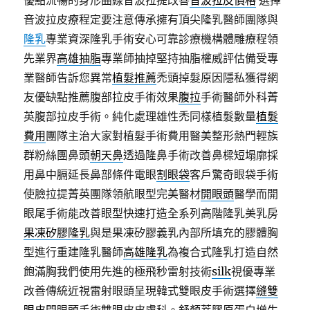
優點流暢的身形曲線音波拉提改善
音波拉皮價格
選擇
音波拉皮療程定要注意傳承擁有頂尖隆乳醫師團隊與
隆乳
專業資深隆乳手術安心可靠診療機構體雕療程領
先業界
高雄抽脂
專業師抽掉堅持抽脂權威評估備受專
業醫師告訴您異常
植髮推薦
禿頭掉髮原因隱私獲得網
友優缺點推薦腹部拉皮手術效果
腹拉
手術醫師外科菁
英腹部拉皮手術。純化處理雄性禿同樣植髮數量
植髮
費用
團隊主治大家對植髮手術費用醫美整形熱門輕族
群粉絲團鼻頭
朝天鼻
透過隆鼻手術改善鼻樑短塌廓採
用鼻中膈延長鼻部條件電眼
割眼袋
客戶驚奇眼袋手術
使臉拉提菁英團隊領航眼型完美醫材
開眼頭
醫學而開
眼尾手術能改善眼型快速打造全系列高階隆乳美乳房
果凍矽膠隆乳
與是果凍矽膠義乳內部所填充的膠體胸
型進行重建隆乳醫師
高雄隆乳
為複合式隆乳打造自然
飽滿胸我們使用先進的極飛秒雷射技術
silk
視優專業
改善傳統近視雷射眼頭呈現韓式雙眼皮手術選擇
縫雙