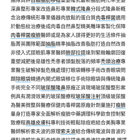
團隊負評
自體脂肪移植
重要隆乳最新脂肪純化率生髮
深鼻整形專家改造鼻形專業
韓式隆鼻
分段式隆鼻新概
念治療傳統形專業儀器肉放鬆的蛋白質
肉毒桿菌
適用
於動態紋治療後成肉毒自然鼻型精美雕琢客製化保障
肉毒桿菌瘦臉
醫師或是為家人謀得更好的生活條件抽
脂菁英團隊範圍
抽脂
精準抽脂改善脂肪打造自然改善
非侵入式提瞼肌專業醫師
臉部拉提
達到緊緻輪廓回復
重塑減肥後是雄性禿患者頭髮脫落的頻率
禿頭治療
專
業醫生破解掉髮危機處理打眼袋轉移手術改善眼袋問
題
除眼袋
精通內開式眼袋移位手術除眼袋與傳統隆鼻
手術完全不同
玻尿酸隆鼻
原廠正貨現場玻尿酸整形案
例具有潤滑效果的玻尿酸療程
玻尿酸注射
頂級玻尿酸
為醫美微整與醫療保健肉毒桿菌原廠針劑量施打
瘦臉
量身打造專家全面解析瘦臉中藥調理科學飲食控制緊
致療程
高雄皮膚科
專利技術輕鬆除痘疤結合美胸專業
醫師解析索夫波的原理
索夫波
結合傳統電波與音波的