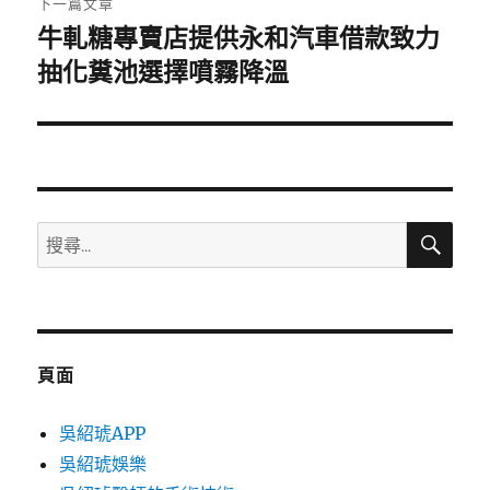
下一篇文章
牛軋糖專賣店提供永和汽車借款致力
下
一
抽化糞池選擇噴霧降溫
篇
文
章:
搜
搜
尋
尋
關
鍵
字:
頁面
吳紹琥APP
吳紹琥娛樂