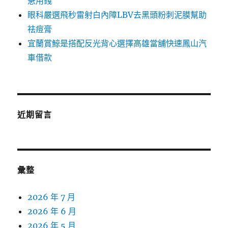
急用錢
眼科嚴選飛秒雷射白內障LBV去黑頭粉刺泥膜幫助
祛痘膏
宜蘭賞鯨是搭配反光背心選擇高雄當舖快速鳳山汽
車借款
近期留言
彙整
2026 年 7 月
2026 年 6 月
2026 年 5 月