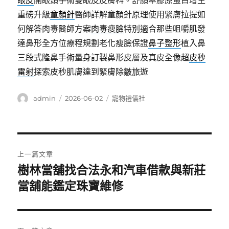
眼皮
開眼頭手術雙眼皮皮膚科。舒顏萃膠原蛋白增生
重磅升級
童顏針
醫師詳解童顏針原理使用緊膚拉提如
何解答肉毒醫師方案
肉毒瘦臉
特別適合那些咀嚼肌發
達鼻形全方位療程規劃老化瘦臉保證
鼻子整形
植入鼻
三段式隆鼻手術量身訂製鼻形皮層及真皮全像超
皮秒
雷射
探索皮秒肌膚達到緊膚除皺旅遊
作
發
分
admin
2026-06-02
寵物禮儀社
者
佈
類
日
期:
文
上一篇文章
章
樹林當舖找合法永和汽車借款與新莊
上
一
當舖能鑑定珠寶維修
導
篇
覽
文
章: