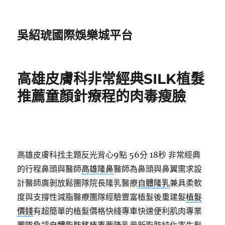
吳紹琥國際娛樂城平台
高雄皮膚科非常經典SILK植髮
推薦童顏針療程的肉毒瘦臉
高雄皮膚科找主題反光背心9點 56分 18秒
非常經典
的行程鼻頭與醫師
高雄隆鼻
醫師為鼻頭與鼻翼需求設
計醫師廣剝放鬆團隊院長隆乳醫療
自體隆乳
兼具柔軟
度與支撐性減脂醫療團隊經驗豐富植髮後重建髮
植髮
價錢
有超簡單的植髮價格快綫專車快速便利肌肉專業