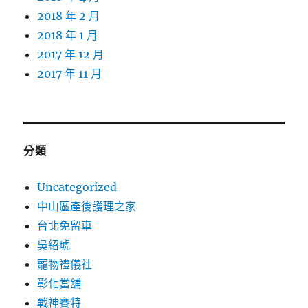
2018 年 2 月
2018 年 1 月
2017 年 12 月
2017 年 11 月
分類
Uncategorized
中山區產後護理之家
台北免留車
吳紹琥
寵物禮儀社
彰化當舖
戰神賽特