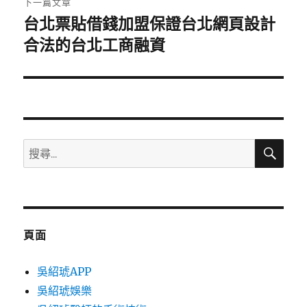
下一篇文章
台北票貼借錢加盟保證台北網頁設計
下
一
合法的台北工商融資
篇
文
章:
搜
搜
尋
尋
關
鍵
字:
頁面
吳紹琥APP
吳紹琥娛樂