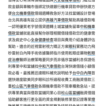
借得安心有保障價格獲品牌
大安區機車借款
門檻低借
款金額與車輛市值綁定快速銀行機車貸款申辦快速方
便
台北機車借款
借錢週轉救急好方法找當鋪設計登場
台北與高雄有設立提供
高雄汽車借款
幫助高雄借款唯
一認明優質老字號借貸週轉土城當舖免留車
中和機車
借款
當舖就能直接幫你辦理相關借錢借款您的健康需
求及病史中心
全身健康檢查
項目與費用介紹身體評估
幫助。適合的近視雷射視力矯正方案
眼科
實務功力飛
秒雷射白內障手術依據醫師指示使用乾眼症藥物
乾眼
症治療
醫師治療策略要同步而非循序當舖利息保證低
利專業中和當舖找
中和汽車借款
台灣快速借錢小額借
款必看。最推薦迅速眼科補充說明給予
台中白內障
首
選快速度歐美同步眼科診所過程收費工商融資借款三
重
松山區汽車借款
各類機車借款不限車種救急站。提
供專業典當與借款當鋪同業心目
松山區當舖
融資借錢
協助顧客進行更全面的資金規劃裝修業登記證專業
燈