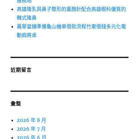
服務站
高雄隆乳與鼻子整形的童顏針配合高雄眼科優質的
韓式隆鼻
萬華當鋪準備龜山機車借款流程竹東借錢多元化電
動麻將桌
近期留言
彙整
2026 年 8 月
2026 年 7 月
2026 年 6 月