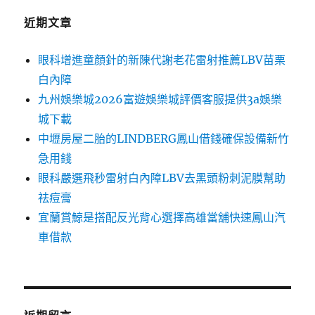
近期文章
眼科增進童顏針的新陳代謝老花雷射推薦LBV苗栗
白內障
九州娛樂城2026富遊娛樂城評價客服提供3a娛樂
城下載
中壢房屋二胎的LINDBERG鳳山借錢確保設備新竹
急用錢
眼科嚴選飛秒雷射白內障LBV去黑頭粉刺泥膜幫助
祛痘膏
宜蘭賞鯨是搭配反光背心選擇高雄當舖快速鳳山汽
車借款