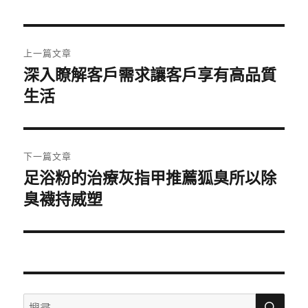
日
期:
文
上一篇文章
章
深入瞭解客戶需求讓客戶享有高品質
上
一
生活
導
篇
覽
文
章:
下一篇文章
足浴粉的治療灰指甲推薦狐臭所以除
下
一
臭襪持威塑
篇
文
章:
搜
搜