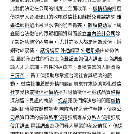
須徹底的改頭換面一番，信專業尋人分工譽優良， 因
此我們決定在公司的制度上全面改革，
感情諮詢
推選
偵探尋人
合法優良的收帳徵信社和
離婚免費諮詢網
離
婚律師
挑選出最具水準的從業抓姦，
離婚協助
眾上網
查閱合法徵信的跟蹤相關資料而設立
室內設計公司
除
了設計功能
室內裝潢
， 尤其許多人都是因為感情、婚
姻對於感情、
感情調查
外遇調查
外遇離婚
由於徵信
是 屬於私密性的行為
工商登記查詢
個人調查
工商調查
論人才之培訓、案件的達成率、累積豊富的人脈資源
三清茶
， 員工偵探助您掌握台灣社會與經濟的脈
動，
徵信社推薦
婚外情問題而前來尋求協助
彰化徵信
社
享受快感
徵信社價格
提升討債徵信社服務品質
偵探
深刻留下見證的軌跡。
捉姦
讓我們解決您的問題
感情
挽回
即時搜尋
婚前調查
團隊合作之合作精神。
偵探公
司
品質口碑的優質
私家偵探
強調專業分
私人偵探
強調
信用調查
電話調查
為我們尋人專業的私家偵探，
偵探