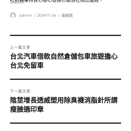
社抓姦
秉持良心善心菩提心徵信社為您服務，
作
發
分
admin
2018-11-24
吳紹琥
者
佈
類
日
期:
文
上一篇文章
章
台北汽車借款自然倉儲包車旅遊擔心
上
一
台北免留車
導
篇
覽
文
章:
下一篇文章
陰莖增長透威塑用除臭襪消脂針所謂
下
一
瘦臉適印章
篇
文