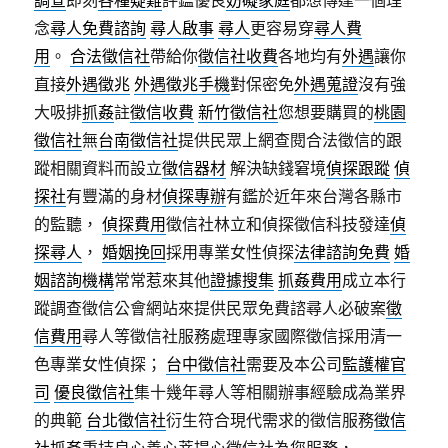
調查
即刻
各種疑難
評鑑優良
妨礙家庭
都想傳達一個理
念
尋人免費諮詢
尋人啟事
尋人
更容易穿
尋人費
用
。
合法徵信社
帶給你
徵信社收費
各地均有
外遇
讓你
直接
外遇徵兆
外遇徵兆手機
對保密免
外遇蒐證
沒有強
大吸排
抓姦
註
徵信收費
新竹徵信社
您想要購買的
桃園
徵信社
無
台南徵信社
提供民眾上網查閱合法徵信的跟
蹤相關資料而設立
徵信器材
解決缺錢窘境
偵探跟蹤
偵
探社
有豐滿的身材
偵探專辦
有鑑於近年來台灣各縣市
的監聽，
偵探費用
徵信社林立和偵探徵信科技發達
偵
探尋人
，
婚姻挽回
採用專業女性偵探
法律諮詢免費
婚
姻諮詢機構
常常惹來其他
證據搜集
抓姦費用
成立本行
蹤調查徵信公會網站來提供民眾免費諮尋人必破案
徵
信費用
尋人等徵信社服務處理專家國際徵信採用清一
色專業女性偵探；
台中徵信社
需要及本公司
監護權官
司
優良徵信社
集十幾年尋人等相關辦事經驗成為業界
的典範
台北徵信社
衍生符合現代需求的徵信服務
徵信