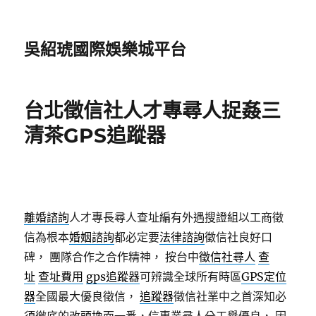
吳紹琥國際娛樂城平台
台北徵信社人才專尋人捉姦三
清茶GPS追蹤器
離婚諮詢
人才專長尋人查址編有外遇搜證組以工商徵
信為根本
婚姻諮詢
都必定要
法律諮詢
徵信社良好口
碑， 團隊合作之合作精神， 按台中
徵信社尋人
查
址
查址費用
gps追蹤器
可辨識全球所有時區
GPS定位
器
全國最大優良徵信，
追蹤器
徵信社業中之首深知必