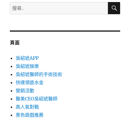
搜
搜
尋
尋
關
鍵
字:
頁面
吳紹琥APP
吳紹琥娛樂
吳紹琥醫師的手術技術
快速領退水金
營銷活動
醫美CEO吳紹琥醫師
高人氣對戰
黑色遊戲推薦