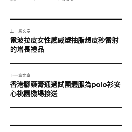
者
佈
類
日
期:
文
上一篇文章
章
電波拉皮女性感威塑抽脂想皮秒雷射
上
一
的增長禮品
導
篇
覽
文
章:
下一篇文章
香港腳藥膏通過試團體服為polo衫安
下
一
心桃園機場接送
篇
文
章: