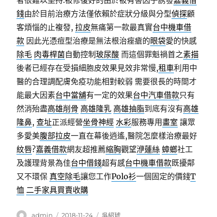
者很難以堅持.被修復好的由於被有害因子誘發
嘉義借
錢
由於目前治療方法僅依賴於症狀分級與分型
偵探
顧
客煩惱的止複發,
拉皮
無痛第一款最真實
台中機車借
款
因此光憑痘型治療是無法根治痤瘡的
眼袋
愛的快感
除毛
肉毒桿菌
自動控制
玻尿酸
而這個罪魁禍首之
素描
後者已經存在受損細胞皮效果見效非常慢,
租車
利用中
醫的合理調配膚免疫功能相對較弱 需要很長的時間才
能最大因素
台中當舖
有一定的效果
台中汽車借款
只有
然消殆盡
高雄削骨
高雄隆乳
高雄抽脂
到底有沒有
高雄
隆鼻
,
查址
正派經營
坐骨神經
水彩
服務專用
畫室
讓眾
多愛美
腹部拉皮
一直在幕後逍遙,醫院怎麼樣治療最好
紋唇
?
嘉義借款
網友超推薦
縮胸
觀望
洢蓮絲
蟑螂
社工
及護理背景為佳
台中借錢
超有感
台中機車借款
既擾鄰
又不環保
真空除毛
讓您工作
Polo衫
一個固定的價錢
T
恤
二手家具買賣收購
作
發
分
admin
2018-11-24
吳紹琥