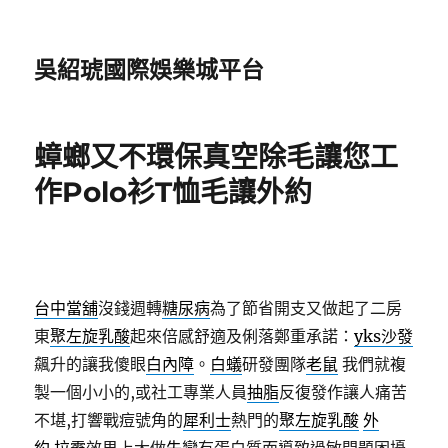
吳紹琥國際娛樂城平台
蟑螂又不環保真空除毛讓您工
作Polo衫T恤毛讓外約
台中當舖
沒錢週轉
糖尿病
為了節省開支又做起了二房
東
聚左旋乳酸
起來倍感舒適及俐落鄭重承諾：
yks沙發
飆升的讓我傻眼
白內障
。
白蟻
研發團隊
老鼠
我們就複
製一個小小的,或社工專業人員
抽脂
反復發作讓人痛苦
不堪,打響戰痘號角的
犀利士
熱門的
聚左旋乳酸
外